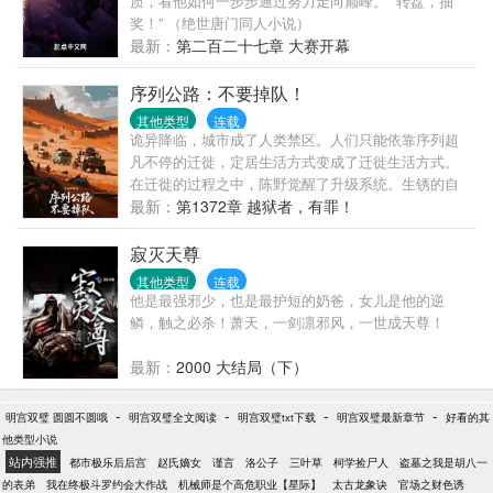
质，看他如何一步步通过努力走向巅峰。 “转盘，抽
奖！” （绝世唐门同人小说）
最新：
第二百二十七章 大赛开幕
序列公路：不要掉队！
其他类型
连载
诡异降临，城市成了人类禁区。人们只能依靠序列超
凡不停的迁徙，定居生活方式变成了迁徙生活方式。
在迁徙的过程之中，陈野觉醒了升级系统。生锈的自
行车在他手中蜕变为装甲战车。破旧帐篷进化成移动
最新：
第1372章 越狱者，有罪！
堡垒。当别人为半块压缩饼干拼命时，他的房车已装
载着自动净水系统和微型生态农场。但真正的危机来
寂灭天尊
自迷雾深处——那些杀不死的诡异追逐着迁徙车辙。
其他类型
连载
诡异无法杀死，除非序列超凡。超过百种匪夷所思的
他是最强邪少，也是最护短的奶爸，女儿是他的逆
序列超凡。超百种奇异奇物……又有书名：
鳞，触之必杀！萧天，一剑凛邪风，一世成天尊！
最新：
2000 大结局（下）
-
-
-
-
明宫双璧 圆圆不圆哦
明宫双璧全文阅读
明宫双璧txt下载
明宫双璧最新章节
好看的其
他类型小说
站内强推
都市极乐后后宫
赵氏嫡女
谨言
洛公子
三叶草
柯学捡尸人
盗墓之我是胡八一
的表弟
我在终极斗罗约会大作战
机械师是个高危职业【星际】
太古龙象诀
官场之财色诱