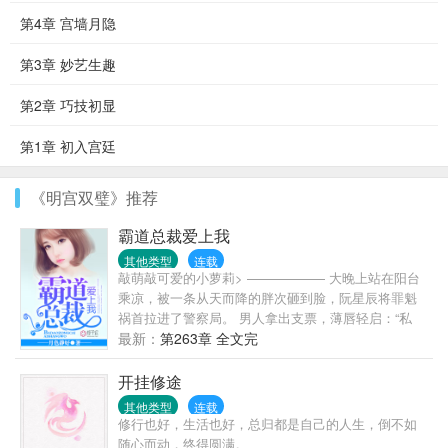
第4章 宫墙月隐
第3章 妙艺生趣
第2章 巧技初显
第1章 初入宫廷
《明宫双璧》推荐
霸道总裁爱上我
其他类型
连载
敲萌敲可爱的小萝莉> —————— 大晚上站在阳台
乘凉，被一条从天而降的胖次砸到脸，阮星辰将罪魁
祸首拉进了警察局。 男人拿出支票，薄唇轻启：“私
了。” “……” 好吧，被胖次砸一下，十万块钱轻松到
最新：
第263章 全文完
手，这是好事。 随后就其他赔偿事宜，男人再次丢出
一张支票，“只摸了一边，五万。” 阮星辰才明白，原
开挂修途
来在男人眼中，欧派是分单双的。 …… 后来，阮星辰
其他类型
连载
发现怪大叔他不仅是个三十多岁的老光棍，还是某跨
修行也好，生活也好，总归都是自己的人生，倒不如
国企业的大总裁。 再后来，她陷入困境，总裁大叔向
随心而动，终得圆满。