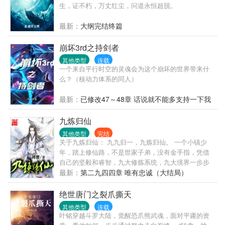
生，证不朽，万丈红尘，问道永恒超脱。
最新：
大纲完结终篇
崩坏3rd之持剑者
其他类型
连载
一个来自平行时空的灵魂会为这个崩坏的世界带来什
么？（核动力体系的同人）
最新：
已修改47～48章 话说就不能多支持一下我
的新书吗？
九炼归仙
其他类型
完结
关于九炼归仙： 九九归一，九炼归仙。 一个小镇少
年，踏上修仙路，不是世家子弟，没有金手指，凭借
自己的坚毅和睿智，九大修炼系统，九大境界一步步
走上巅峰，最终九九归一，成就真仙。
最新：
第二九四四章 唯有忠诚（大结局）
绝世唐门之裂爪撕天
其他类型
连载
叶铭穿越斗罗大陆，觉醒恐爪熊武魂，面对平庸的资