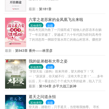
她抛出了橄榄枝。 “和我结婚，钱随便花，卡随便刷，
坏人我替你收拾。” 条件太过诱人，于是阮星辰欢欢喜
最新：
第181章
喜的把自己嫁了。 然而婚后—— “眼睛只能看我，心
里只能想我，远离除了我以外的所有男性。” “霸道！
六零之老苏家的金凤凰飞出来啦
大叔你简直不是人。” “嗯，你昨晚说我是禽 “……”
其他类型
连载
刚高考完因为救了一只猫而成了植物人的苏语禾在躺
了一年后穿越了，穿越成了六十年代因为听到高考停
了的消息而一脚踩空落水而亡的南山村苏禾。骤然穿
到六十年代农村，没手机没电没网，连上厕所都没
纸，苏禾很不适应，但还要面临找工作的压力……
最新：
第943章 番外——林景彦
哎，她还是个孩子啊，还有她刚考上的大学啊，没
啦！！！……认清事实后，苏禾开始了在六十年代的
我的徒弟都有大帝之姿
求生生涯，并且一不小心，竟然端上了铁饭碗，还把
其他类型
连载
整个老苏家都带起来了！不止活成了人人羡慕的样
“牙部天垢（舔狗）前来拜师，望大师收下！”天
子，还有了幸福的家庭，日子过得风生水起，在六七
一：“滚滚滚，你天赋不行，没有大帝之资！”……多年
十年代，活出了她想要的生活……
以后，天一看这自己个个成为大帝的徒弟，陷入了沉
思：“合着我的徒弟都有大帝之资啊！”
最新：
第104章 步平大战三妖神
遮天之问道永恒
其他类型
连载
登天路，踏歌行，只手遮天，当世唯我独尊。 寻长