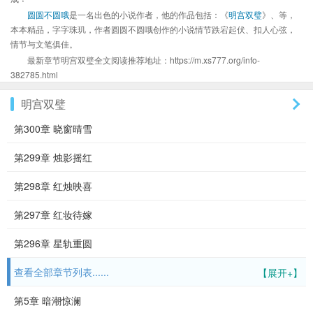
圆圆不圆哦
是一名出色的小说作者，他的作品包括：《
明宫双璧
》、等，
本本精品，字字珠玑，作者圆圆不圆哦创作的小说情节跌宕起伏、扣人心弦，
情节与文笔俱佳。
最新章节明宫双璧全文阅读推荐地址：https://m.xs777.org/info-
382785.html
明宫双璧
第300章 晓窗晴雪
第299章 烛影摇红
第298章 红烛映喜
第297章 红妆待嫁
第296章 星轨重圆
查看全部章节列表......
【展开+】
第5章 暗潮惊澜