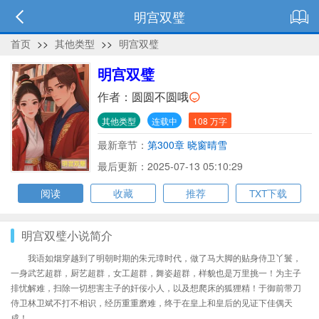
明宫双璧
首页
>>
其他类型
>>
明宫双璧
明宫双璧
作者：
圆圆不圆哦
其他类型
连载中
108 万字
最新章节：
第300章 晓窗晴雪
最后更新：2025-07-13 05:10:29
阅读
收藏
推荐
TXT下载
明宫双璧小说简介
我语如烟穿越到了明朝时期的朱元璋时代，做了马大脚的贴身侍卫丫鬟，
一身武艺超群，厨艺超群，女工超群，舞姿超群，样貌也是万里挑一！为主子
排忧解难，扫除一切想害主子的奸佞小人，以及想爬床的狐狸精！于御前带刀
侍卫林卫斌不打不相识，经历重重磨难，终于在皇上和皇后的见证下佳偶天
成！