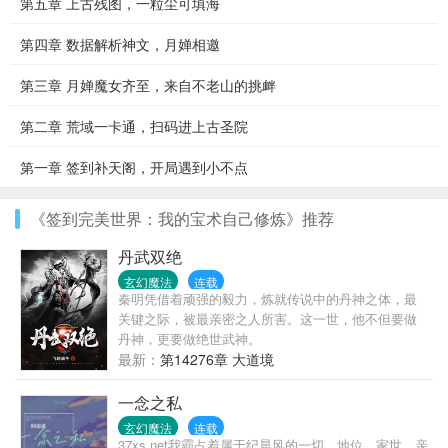
第五章 上古残图，一粒尘可填海
第四章 数据解析神文，月婵相邀
第三章 月婵魔女齐至，来自不老山的挑衅
第二章 荒域一卡通，扫码进上古圣院
第一章 签到补天阁，开局遇到小不点
《签到完美世界：我的宝术自己修炼》推荐
丹武双绝
玄幻魔法
连载
秦明凭借着顽强的毅力，炼就传说中的丹神之体，最
关键之际，被最亲密之人所害。这一世，他不但要做
丹神，更要做绝世武神。
最新：
第14276章 大道境
一念之私
玄幻魔法
连载
37xs.net我霸占着属于纪晨风的一切，地位、家世、亲