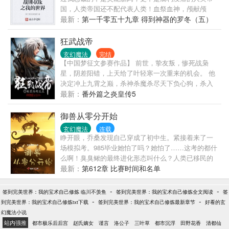
国，人类帝国还不配代表人类！血祭血神，颅献颅
座，为了上上善道，Whaaaagh！！
最新：
第一千零五十九章 得到神器的罗冬（五）
狂武战帝
玄幻魔法
完结
【中国梦征文参赛作品】 前世，挚友叛，惨死战枭
星，阴差阳错，上天给了叶轻寒一次重来的机会。 他
决定冲上九霄之巅，杀神杀魔杀尽天下负心狗，杀入
九幽地府，战尽天之骄子，脚踏诸雄万尊，成就狂武
最新：
番外篇之炎皇传5
战帝，建九品神朝！当万世第一人！ 公布一个群号，
欢迎大家进群聊天交流，群号：463531647，敲门砖，
御兽从零分开始
叶轻寒的妹妹是谁？
玄幻魔法
连载
睁开眼，乔桑发现自己穿成了初中生。紧接着来了一
场模拟考。985毕业她怕了吗？她怕了……这考的都什
么啊！臭臭鳅的最终进化形态叫什么？人类已移民的
星球都有哪些？…………欢迎来到御兽世界。
最新：
第612章 比赛时间和名单
-
-
签到完美世界：我的宝术自己修炼 临川不羡鱼
签到完美世界：我的宝术自己修炼全文阅读
签
-
-
到完美世界：我的宝术自己修炼txt下载
签到完美世界：我的宝术自己修炼最新章节
好看的玄
幻魔法小说
站内强推
都市极乐后后宫
赵氏嫡女
谨言
洛公子
三叶草
都市沉浮
田野花香
清都仙