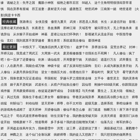
缘
诡秘之主：失序之国
魔眼小神医
福艳之都市后宫
55超人
这个主角明明很强却异常谨
慎
我在异界有座城
邪王追妻：废材逆天小姐
盛唐憨王
绝世武神
江南第一媳
绝世道君
[火
影]我是卡卡西
经典收藏
医路青云
女侠且慢
傲世九重天
武侠：邪恶圣人系统
长生：从道侣开始
影视：
流窜在诸天的收集员
长夜君主
兽血沸腾
邪神江湖
天域苍穹
被问罪当天，无上帝族杀来
道
诡异仙
从水猴子开始成神
神墓
是谁让仙女们怀孕的！
影视诸天从流金开始
中医指导修
仙
玄幻：我到底算不算穿越者
重生兽世：系统逼我去修仙
最强神道
最近更新
一剑惊天下，可她身后的男人更可怕！
盗梦千年
异界游乐场
蛮荒古界记
封神：
拜师元始，我竟成了周武王
大周第一武夫
废灵根修炼慢？但我长生不死啊！
凡人修仙：疯了
吧！你一百岁了还要修仙
剑来：谪仙临世，开局娶妻宁姚
天骄战纪
逍遥行万古
武帝重生
玄
幻：人在废丹房，我能合成万物
神级卡徒
成了反派却想当舔狗
玄幻：从成为家族灵兽开始
凡
人修仙：从废丹房杂役开始
逆女！他镇压大凶，你逐他出宗？
雾临时代
聚灵飞升
看守废丹房
五年，我靠变废为宝证道成仙
帝国权杖
穿越斗罗之擂鼓瓮金锤
太平令
傲世灵主
我的灵兽有
点强
娘子真不是蛇妖
武道长生：从猎户开始加点修行
囚仙塔
刚抽中SSS级天赋，你跟我说游
戏停服
开局废柴师叔祖，收徒返还躺平成仙
【综影视】与天作赌
重生之，玉龙大陆
领袖之
证：风过无痕
我靠生子卷成三界女帝
极限修仙
带着灵诀闯异界
离婚后高冷爵少有点方
师尊
凶猛
剑斩仙门
剑动仙朝
逆天邪神：师尊，你不太对劲
超级无敌，选择系统
寒棺仙缘传
我
的游戏角色成精了
逆天邪神
天骄修仙路：修仙不卷怎么修
巫门诡道
独断万古！座下弟子皆是
气运之子
苟在武道世界称尊做祖
转生没落千金，我的数值突破天际
太清天师道
最强宗门从收
徒开始
情根废材？不，情道尊师
多子多福？我的道侣能增加天赋！
仙落凡尘：将军的掌心
娇
开局盗走徐凤年实力，我称霸雪中
洪荒：这三界，还是朕说了算！
满级基础刀法，屠戮整个
武道
神戮之主
这个仙门全靠玩家
病娇师尊：我的徒儿又想跑了！
我只想安静的做两界生