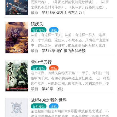
出为他挡箭，奄奄一息之时，她依然笑靥如花，低诉
无数武魂》、《斗罗之我能复制无数武魂》、《斗罗
的却是令他心碎的话语贱之人终究承不了圣恩，若初
之我真不是封号斗罗》、《从斗罗开始签到无敌》、
雪命大未死，请让初雪离开。
《斗罗之签到女神无敌》、《斗罗：复制成神》。叶
最新：
第348章 爆发！浩东之力！
不群穿越斗罗大陆，获得亿年镜像兽武魂，从此开始
了他牛比哄哄的人生。“你是剑斗罗？不对，你是昊天
镇妖关
斗罗？雷霆斗罗、菊斗罗？该死！你到底是谁？！”“我
玄幻魔法
连载
是谁不重要，我只想告诉你，无论你有多强，我一定
从前，有这样一座关。从前，有这样一群人。这座
比你强。因为我能创造出另一个你。”“蓝电霸王龙家族
关，寸寸染血。这些人，不死不还。只为在尸山血海
愿依附！”“七宝琉璃宗愿依附！”“昊天宗愿依附！”“武魂
中，弥留之际，转身时，能见那身后闪烁的万家灯
殿愿依附！”“象甲宗愿依附！”“破之一族愿依附！”.....
火，岁岁平安。
最新：
第314章 老白猿的自我救赎
不群却道：“算了算了，你们随意些，我这人自由惯
了。”叶不群：“这个问题真伤脑筋
雪中悍刀行
啊。”———————————————————————
玄幻魔法
完结
已有超过百万字老书《海贼之神级火影系统》、《海
这个江湖。有武夫自称天下第二一甲子。有剑仙一剑
贼之死神副船长》，大佬们可以去看看。企鹅群：
破甲两千六。有胆小的骑牛道士肩扛两道。 但一样是
49879
这个江湖，可能是江湖儿郎江湖死，才初出茅庐，便
淹死在江湖中。可能对一个未入江湖的稚童来说，抱
最新：
第49章 （伪）
住了一柄刀，便是抱住了整座江湖。 而主角，一刀将
江湖捅了个透！ 临了，喊一声：小二，上酒~
战锤40k之我的世界
玄幻魔法
连载
某位被腊肉拉去40k的3k倒霉蛋:我真的是忠诚派，不
过我忠诚的不是灵能腊肉，更不是腐朽没落的人类帝