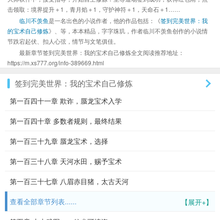
击领取：境界提升＋1，青月焰＋1，守护神符＋1，天命石＋1……
临川不羡鱼
是一名出色的小说作者，他的作品包括：《
签到完美世界：我
的宝术自己修炼
》、等，本本精品，字字珠玑，作者临川不羡鱼创作的小说情
节跌宕起伏、扣人心弦，情节与文笔俱佳。
最新章节签到完美世界：我的宝术自己修炼全文阅读推荐地址：
https://m.xs777.org/info-389669.html
签到完美世界：我的宝术自己修炼
第一百四十一章 欺诈，蜃龙宝术入学
第一百四十章 多数者规则，最终结果
第一百三十九章 蜃龙宝术，选择
第一百三十八章 天河水田，赐予宝术
第一百三十七章 八眉赤目猪，太古天河
查看全部章节列表......
【展开+】