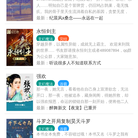
人……明知自己是个冒牌货，仍旧鸠占鹊巢，毫无愧
疚。我的骨子里天生流淌着自私的基因，贪婪无度，
qianshuge.com卑鄙无耻，什么都想要，什么都要有，
最新：
纪晨风x桑念——永远在一起
并且……不打算改变。***一念善，一念恶；一念贪，
一念错。当混蛋拥有了爱人的能力，或许就是老天对
永恒剑主
他混蛋的最大惩罚。***纪晨风x桑念，穷人家的贵公子
玄幻魔法
完结
x富人家的混蛋封面感谢：三一几丶binhuo.cc
穿越异界，以属性异能，成就无上霸主。 欢迎来到我
的世界..... 书友群请搜永恒剑主或者489087894，qq群
为公众群，大家随意加。
最新：
听说很多人不知道联系方式
强欢
玄幻魔法
连载
那一夜，她无言，看着他在自己身上宣泄欲念，无法
开口，那一夜，他被追杀，藏身闺阁，得她所救，却
以强欢报恩，命运的锁链自那一刻开始，便将他二人
紧紧缠绕没有抛开红尘怨恋的勇气，只能忍着屈辱苟
最新：
醉舞新文【夜宠】已重开
且于世，而他，终究是她逃不了的噩梦，当做礼物，
她被送到他面前，再见她，他不识，只当她是意图谋
斗罗之开局复制昊天斗罗
反之徒送来的奸细，受奸人迫害，囚禁冷宫，泪已
玄幻魔法
连载
干，心死不易，他四面楚歌，她亦心急如焚，挺身而
本书全本免费，不容错过哦！本书又名《斗罗之我有