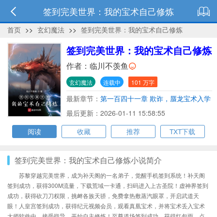
签到完美世界：我的宝术自己修炼
首页
>>
玄幻魔法
>>
签到完美世界：我的宝术自己修炼
签到完美世界：我的宝术自己修炼
作者：
临川不羡鱼
玄幻魔法
连载中
101 万字
最新章节：
第一百四十一章 欺诈，蜃龙宝术入学
最后更新：2026-01-11 15:58:55
阅读
收藏
推荐
TXT下载
签到完美世界：我的宝术自己修炼小说简介
苏黎穿越完美世界，成为补天阁的一名弟子，觉醒手机签到系统！补天阁
签到成功，获得300M流量，下载荒域一卡通，扫码进入上古圣院！虚神界签到
成功，获得砍刀刀权限，挑衅各族天骄，免费拿热敷蒸汽眼罩，开启武道天
眼！人皇宫签到成功，获得纪元视频会员，观看真凰宝术，并将宝术丢入宝术
大师软件中，接受指导，开始自主修炼！至尊道场签到成功，获得红包雨，点