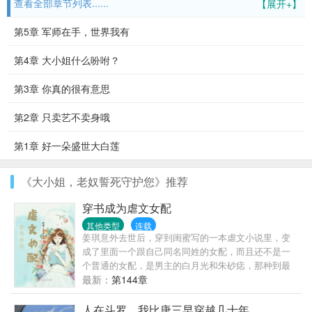
查看全部章节列表......
【展开+】
第5章 军师在手，世界我有
第4章 大小姐什么吩咐？
第3章 你真的很有意思
第2章 只卖艺不卖身哦
第1章 好一朵盛世大白莲
《大小姐，老奴誓死守护您》推荐
穿书成为虐文女配
其他类型
连载
姜琪意外去世后，穿到闺蜜写的一本虐文小说里，变
成了里面一个跟自己同名同姓的女配，而且还不是一
个普通的女配，是男主的白月光和朱砂痣，那种到最
后必死的角色。而为了保证世界不会崩塌姜琪任务也
最新：
第144章
就只有两个：第一维护好人设并走完剧情。第二必须
确保男女主...
人在斗罗，我比唐三早穿越几十年