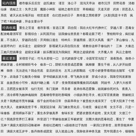
人就往他们的鼻子踩，拧天才们的脸蛋，抽二世祖的
站内强推
都市极乐后后宫
赵氏嫡女
谨言
洛公子
混沌天帝诀
都市沉浮
田野花香
清都
耳光，拆老怪物的骨头，调戏各族美女，这就是一个
仙缘
诡秘之主：失序之国
魔眼小神医
福艳之都市后宫
草根崛起
天道天骄
武侠：邪恶圣人
天资低下，但悟性极高的少年的牛逼人生。 书友一
系统
诸天从欢乐颂开始
绝世道君
在幻想乡的日子
奥特曼之黑暗赛罗
[火影]我是卡卡西
疯
群：86995767书友二群：122633319
了吧？刚成神豪，拜金女要分手
经典收藏
重生之官道
都市影视：首选江莱
四合院：我在火红年代挣外汇
穿越八零：恶毒女
配攻略最强军官
影视综合：从民国开始
说我修仙资质差？都看走眼了吧！
警校刚毕业，疯狂破
案，不当新人
穿越四合院：开局狼口逃生
特种兵：穿越黑猫，团灭火凤凰
僵尸：茅山修仙，九
叔直呼内行
欢乐道士
超级快穿
影视诸天从四合院出发
谁教你这样子修仙的？
三体
大秦总
工她只想搞事业
超级女富豪：娱乐圈顶流为我疯狂
网游之超级奶爸
大齐魔人传
风云之傲绝
最近更新
呆萌世子妃：竹马夫君咬一口
古代娇娘穿七零，冷面军官沦陷了
港夜熟色
御兽小
师妹穿越，全村猪猪听号令
偷亲一口，阴郁大佬变成恋爱脑
疯柳腰
重生千禧，从八岁开始摆
摊
御兽：无法进化？我会兜底
皇后的容光
左耳上的那颗痣
七零小娇妻带着萌娃去随军
七零
下乡，农场多了位貌美小辣椒
穿书错嫁反派大佬，带飞炮灰全家
穿成小农女，我靠空间发家致
富
血族贵校小可怜，疯批F5吻上瘾
斗罗：变身黑猫被降魔捡回武魂殿
阿姐书
入梦六大校草
后，丑肥恶女被亲哭
仙行无忧
朱门宠婢
寻亲者
老弟你再恋爱脑，姐就嫁你死对头
夜夜入
怀，清冷师尊为她神魂颠倒
恶毒继母带崽吃香喝辣
小猫妖孕肚寻夫，糙汉军官夜夜吻
替嫁糙汉
夫君？我携超市荒年躺赢
假千金的苟命日常
伪装乖乖女？被贵校大佬亲哭了
七零大院来了个绝
色大美人
改嫁疯批世子爷，我宠冠京城
高门嫡女黑化后，引雄竞
缘起古蜀
女主不语，只是一
味修炼
柔弱师妹不舔了，重生杀穿修真界
食味长安
肥婆农妻医术超绝，宠夫无度
欠债三个
亿？我诡异世界打工暴富
外室进门？带嫁妆改嫁王爷被娇宠
京圈大佬的恶毒初恋，重生了
华夏
无神？满级大佬回归召唤诸神
兽校社恐雌性！s级雄兽过于热情
一家四口穿兽世，崽带异能来种
田
满级大佬五岁半，炼丹御兽成团宠
误入诡道山海，我靠收录神兽无敌
荒年我通古今，顿顿饱