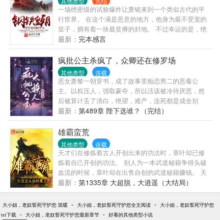
其他类型
完结
后对准了蚂蚁窝。嘭～一道道爆炸声传来。【破戒刀
一场绝密级的试验爆炸让萧铭来到一个类似古代的平
法熟练度+1】【破戒刀法熟练度+1】【破戒刀法熟练
行世界。 在这个满是恶意的地方，他身为最不受宠的
度+1】“……”“原来，这就是破戒刀法的修炼方式！”“我
皇子，拥有着一块最贫瘠的封地。 不过幸运的是，绝
想我会了！”
密试验中一个名为科技晶石的物品跟随他一起来到这
最新：
完本感言
里，让他拥有了升级科技树的能力。 于是，他在自己
的封地开始种种田，搞搞工业的悠闲生活。 而面对他
疯批公主杀疯了，众卿还在修罗场
那些不友善的兄妹们，他一向遵循的格言是——朋友
其他类型
连载
来了有美酒，豺狼来了有猎枪。
恶女萧黎一朝穿书，成了故事里痴恋男二的恶毒公
主。以权压人，强取豪夺，所以活该被冷待厌恶，然
后被算计丢了清白，绝望，难产，连死都是成全别
人。笑死，这窝囊的剧情她了忍不了一点儿。???掀
最新：
第489章 陛下选谁？（完结）
桌，休夫！大不了拉着大家一起死！???疯批公主脚踹
驸马，刀砍王妃，撒泼、发癫，人人避之不及。???后
雄霸蛮荒
来：可怜的世家公子被她抓住欺负到泪眼朦胧。阴鸷
其他类型
连载
狠戾的掌印大监虔诚跪地为她穿鞋。???年轻俊美的状
天才们在修炼着古人开创出来的功法时，章叶却已修
元郎是她指点天下的笔。威武高大的战神将军是她所
炼着自己开创的功法。 别人为一本武道秘籍争得头破
向披靡的刀。??终于，大权在握，君临天下。她生来
血流的时候，章叶却在出售自创的武道秘籍赚钱。 天
尊贵，从不是任何人的配角。???女帝文，爽文，有感
才们在为自己的一点成绩沾沾自喜时，章叶却已把他
最新：
第1335章 大超脱，大逍遥（大结局）
情线，有孩子，但男的都没有名分。
们的师傅打得吐血而逃。 别人穷毕生之力，也无法把
一门功法修炼到大成，章叶却在短短的时间之内，就
-
-
大小姐，老奴誓死守护您 筑暖
大小姐，老奴誓死守护您全文阅读
大小姐，老奴誓死守护您
参悟透功法，并修炼到大成。 打人就打他们的脸，踩
-
-
txt下载
大小姐，老奴誓死守护您最新章节
好看的其他类型小说