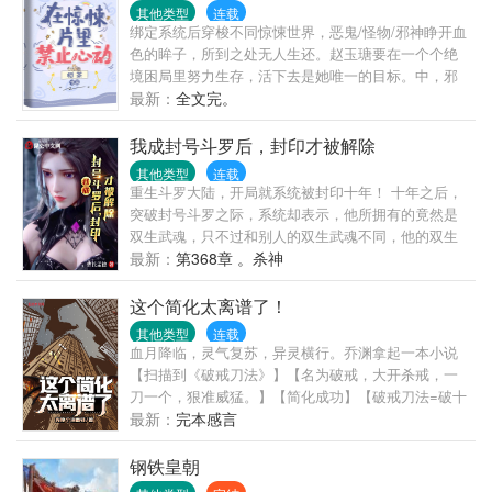
其他类型
连载
绑定系统后穿梭不同惊悚世界，恶鬼/怪物/邪神睁开血
色的眸子，所到之处无人生还。赵玉瑭要在一个个绝
境困局里努力生存，活下去是她唯一的目标。中，邪
神降临，伸手将她拉入深井。“我允许你做我的侍者，
最新：
全文完。
你将永远追随我，依赖我，接受我的庇佑。...
我成封号斗罗后，封印才被解除
其他类型
连载
重生斗罗大陆，开局就系统被封印十年！ 十年之后，
突破封号斗罗之际，系统却表示，他所拥有的竟然是
双生武魂，只不过和别人的双生武魂不同，他的双生
武魂是直接融为一体的，可以随时转换形态的。 本以
最新：
第368章 。杀神
为他所拥有的是兽武魂雷霆白龙。 却不想，龙还能转
型成为器武魂曙光铠！ 本书又名（斗罗之我的双生武
这个简化太离谱了！
魂合二为一）（老曹家优秀后辈）
其他类型
连载
血月降临，灵气复苏，异灵横行。乔渊拿起一本小说
【扫描到《破戒刀法》】【名为破戒，大开杀戒，一
刀一个，狠准威猛。】【简化成功】【破戒刀法=破十
戒（佛门）】何为十戒？不杀生，不偷盗，不淫.邪，
最新：
完本感言
不妄语，不饮酒，不涂饰香油，不听视歌舞，不坐高
广大床，不食非时食，不蓄金银财宝。破十戒……
钢铁皇朝
嗯……违背这些戒律？……乔渊买了几根花炮，点燃