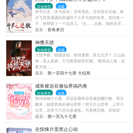
其他类型
连载
本书又名（本书原名）没有系统，没有双生武魂，林
亦飞普普通通的穿越到了斗罗大陆的世界。直到有一
天，他帮助了一个流浪儿。“古……古榕。我的名字...
最新：
若有来日
神鹰天骄
其他类型
连载
大陆争霸，狼烟浩劫，群雄逐鹿，谁主沉浮？ 江山如
画，美人多娇，引无数英雄竞折腰。 数风流人物，还
看天骄……
最新：
第一百四十七章 大结局
咸鱼被迫在修仙界搞内卷
其他类型
连载
缠绵病榻十八载，苏柒柒最终还是被病魔打败。再次
醒来，她竟然身处修仙世界！管它什么世界，上辈子
太苦，这辈子只想当条咸鱼。可身携宝物、灵根逆
天，被各各路人马觊觎，再咸鱼下去她真成了盘中餐
最新：
第一百九十七章
了。卷卷卷，炼丹颗颗达九品！卷卷卷，炼器把把出
神兵！卷卷卷...
在惊悚片里禁止心动