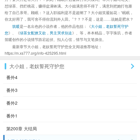
怼绿茶、挡烂桃花，赚得盆满钵满。大小姐满意得不得了，满意到把她打包塞
给了自己亲哥。顾眠：？这入职福利是不是超纲了？大小姐笑靥如花：“眠眠，
你太好用了，我可舍不得你流到外人田。”？？？不是，这是……说她是肥水？
筑暖
是一名出色的小说作者，他的作品包括：《
大小姐，老奴誓死守护
您
》、《
绿茶女配撩又欲，男主哭求别走
》、等，本本精品，字字珠玑，作者
筑暖创作的小说情节跌宕起伏、扣人心弦，情节与文笔俱佳。
最新章节大小姐，老奴誓死守护您全文阅读推荐地址：
https://m.xs777.org/info-425295.html
大小姐，老奴誓死守护您
番外4
番外3
番外2
番外1
第200章 大结局