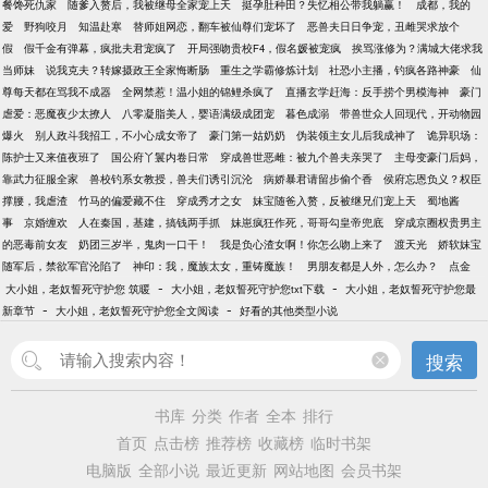
餐馋死仇家
随爹入赘后，我被继母全家宠上天
挺孕肚种田？失忆相公带我躺赢！
成都，我的
爱
野狗咬月
知温赴寒
替师姐网恋，翻车被仙尊们宠坏了
恶兽夫日日争宠，丑雌哭求放个
假
假千金有弹幕，疯批夫君宠疯了
开局强吻贵校F4，假名媛被宠疯
挨骂涨修为？满城大佬求我
当师妹
说我克夫？转嫁摄政王全家悔断肠
重生之学霸修炼计划
社恐小主播，钓疯各路神豪
仙
尊每天都在骂我不成器
全网禁惹！温小姐的锦鲤杀疯了
直播玄学赶海：反手捞个男模海神
豪门
虐爱：恶魔夜少太撩人
八零凝脂美人，婴语满级成团宠
暮色成溺
带兽世众人回现代，开动物园
爆火
别人政斗我招工，不小心成女帝了
豪门第一姑奶奶
伪装领主女儿后我成神了
诡异职场：
陈护士又来值夜班了
国公府丫鬟内卷日常
穿成兽世恶雌：被九个兽夫亲哭了
主母变豪门后妈，
靠武力征服全家
兽校钓系女教授，兽夫们诱引沉沦
病娇暴君请留步偷个香
侯府忘恩负义？权臣
撑腰，我虐渣
竹马的偏爱藏不住
穿成秀才之女
妹宝随爸入赘，反被继兄们宠上天
蜀地酱
事
京婚缠欢
人在秦国，基建，搞钱两手抓
妹崽疯狂作死，哥哥勾皇帝兜底
穿成京圈权贵男主
的恶毒前女友
奶团三岁半，鬼肉一口干！
我是负心渣女啊！你怎么吻上来了
渡天光
娇软妹宝
随军后，禁欲军官沦陷了
神印：我，魔族太女，重铸魔族！
男朋友都是人外，怎么办？
点金
-
-
大小姐，老奴誓死守护您 筑暖
大小姐，老奴誓死守护您txt下载
大小姐，老奴誓死守护您最
-
-
新章节
大小姐，老奴誓死守护您全文阅读
好看的其他类型小说
搜索
书库
分类
作者
全本
排行
首页
点击榜
推荐榜
收藏榜
临时书架
电脑版
全部小说
最近更新
网站地图
会员书架