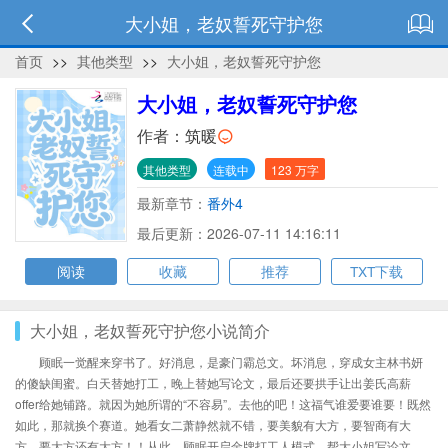
大小姐，老奴誓死守护您
首页
>>
其他类型
>>
大小姐，老奴誓死守护您
大小姐，老奴誓死守护您
作者：
筑暖
其他类型
连载中
123 万字
最新章节：
番外4
最后更新：2026-07-11 14:16:11
阅读
收藏
推荐
TXT下载
大小姐，老奴誓死守护您小说简介
顾眠一觉醒来穿书了。好消息，是豪门霸总文。坏消息，穿成女主林书妍
的傻缺闺蜜。白天替她打工，晚上替她写论文，最后还要拱手让出姜氏高薪
offer给她铺路。就因为她所谓的“不容易”。去他的吧！这福气谁爱要谁要！既然
如此，那就换个赛道。她看女二萧静然就不错，要美貌有大方，要智商有大
方，要大方还有大方！！从此，顾眠开启金牌打工人模式。帮大小姐写论文、