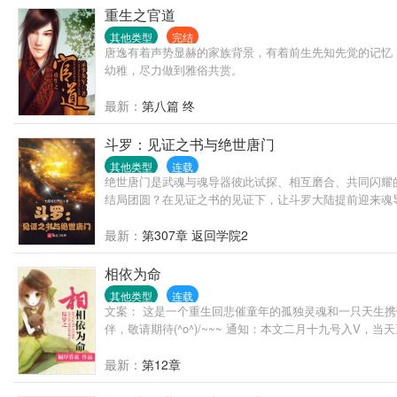
重生之官道
其他类型
完结
唐逸有着声势显赫的家族背景，有着前生先知先觉的记忆
幼稚，尽力做到雅俗共赏。
最新：
第八篇 终
斗罗：见证之书与绝世唐门
其他类型
连载
绝世唐门是武魂与魂导器彼此试探、相互磨合、共同闪耀
结局团圆？在见证之书的见证下，让斗罗大陆提前迎来魂
最新：
第307章 返回学院2
相依为命
其他类型
连载
文案： 这是一个重生回悲催童年的孤独灵魂和一只天生
伴，敬请期待(^o^)/~~~ 通知：本文二月十九号入V，当天
最新：
第12章