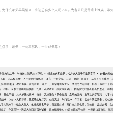
，为什么每天早晨醒来，身边总会多个人呢？本以为老公只是普通上班族，谁
之必杀！萧天，一剑凛邪风，一世成天尊！
-
-
养渣夫私生子，转身嫁大院子弟txt下载
拒养渣夫私生子，转身嫁大院子弟最新章节
好看的其他
外人田
凡人修仙传
人生得意时须纵欢
谨言
一念之私
三体
默读
洛公子
从前有座百味屋
记忆宫殿开始
都市影视：首选江莱
港片：开局穿越洪兴大头
武侠之气运掠夺
影视：我在三十而
仙
综影：从拿下杨桃开始横推
九叔：八岁道童，推演道法修仙
四合院之我什么都会亿点点
谁教
腰
重生千禧，从八岁开始摆摊
御兽：无法进化？我会兜底
皇后的容光
左耳上的那颗痣
七零小
阿姐书
入梦六大校草后，丑肥恶女被亲哭
仙行无忧
朱门宠婢
寻亲者
老弟你再恋爱脑，姐就嫁
七零大院来了个绝色大美人
改嫁疯批世子爷，我宠冠京城
高门嫡女黑化后，引雄竞
缘起古蜀
女
重生了
华夏无神？满级大佬回归召唤诸神
兽校社恐雌性！s级雄兽过于热情
一家四口穿兽世，崽