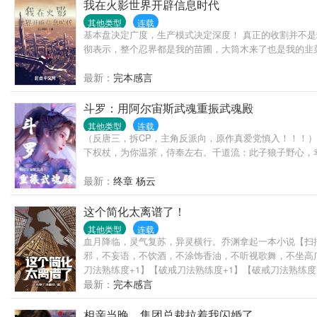
我在火影世界开辟信息时代
其他类型
连载
基本盘决定广度，生产模式决定深度！ 真正的收割并不
彻表示，整个忍界都是我的苗圃，大筒木来了也是我的韭
最新：
完本感言
斗罗：用阿尔宙斯武魂重振武魂殿
其他类型
连载
（反唐三，拆CP，主角反派向，原作真爱党慎入！！！
下权杖，为你温茶，侍奉左右。千道流：此子狼子野心，幸好
最新：
终章 杨云
这个简化太离谱了！
其他类型
连载
血月降临，灵气复苏，异灵横行。乔渊拿起一本小说【扫
邪，不妄语，不饮酒，不涂饰香油，不听视歌舞，不坐高
刀法熟练度+1】【破戒刀法熟练度+1】【破戒刀法熟练度+
最新：
完本感言
相亲当晚，集团总裁拉着我闪婚了