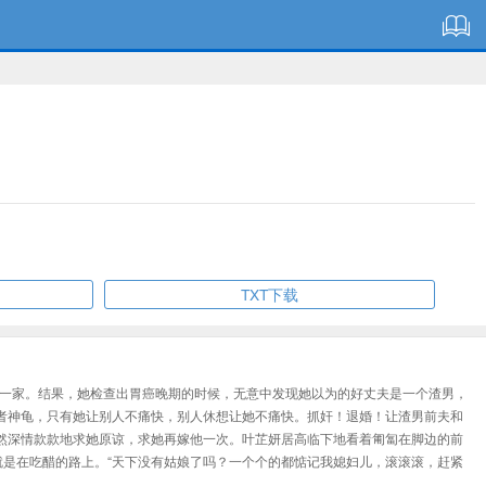
TXT下载
夫一家。结果，她检查出胃癌晚期的时候，无意中发现她以为的好丈夫是一个渣男，
者神龟，只有她让别人不痛快，别人休想让她不痛快。抓奸！退婚！让渣男前夫和
然深情款款地求她原谅，求她再嫁他一次。叶芷妍居高临下地看着匍匐在脚边的前
就是在吃醋的路上。“天下没有姑娘了吗？一个个的都惦记我媳妇儿，滚滚滚，赶紧