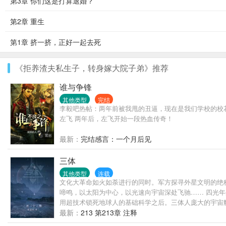
第3章 你们这是打算退婚？
第2章 重生
第1章 挤一挤，正好一起去死
《拒养渣夫私生子，转身嫁大院子弟》推荐
谁与争锋
其他类型
完结
李毅吧热帖：两年前被我甩的丑逼，现在是我们学校的校花
左飞 两年后，左飞开始一段热血传奇！
最新：
完结感言：一个月后见
三体
其他类型
连载
文化大革命如火如荼进行的同时。军方探寻外星文明的绝
啼鸣，以太阳为中心，以光速向宇宙深处飞驰…… 四光
用超技术锁死地球人的基础科学之后。三体人庞大的宇宙
最新：
213 第213章 注释