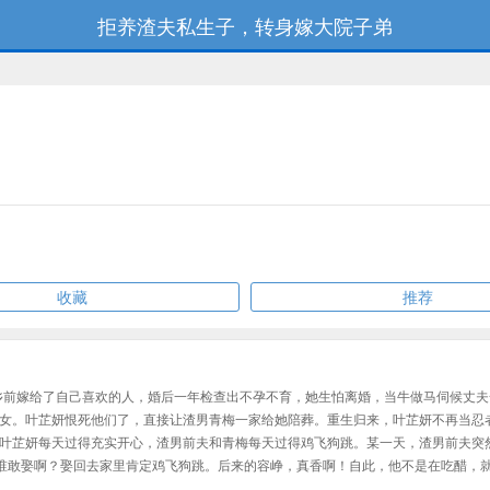
拒养渣夫私生子，转身嫁大院子弟
收藏
推荐
下乡前嫁给了自己喜欢的人，婚后一年检查出不孕不育，她生怕离婚，当牛做马伺候丈
女。叶芷妍恨死他们了，直接让渣男青梅一家给她陪葬。重生归来，叶芷妍不再当忍
叶芷妍每天过得充实开心，渣男前夫和青梅每天过得鸡飞狗跳。某一天，渣男前夫突
，谁敢娶啊？娶回去家里肯定鸡飞狗跳。后来的容峥，真香啊！自此，他不是在吃醋，