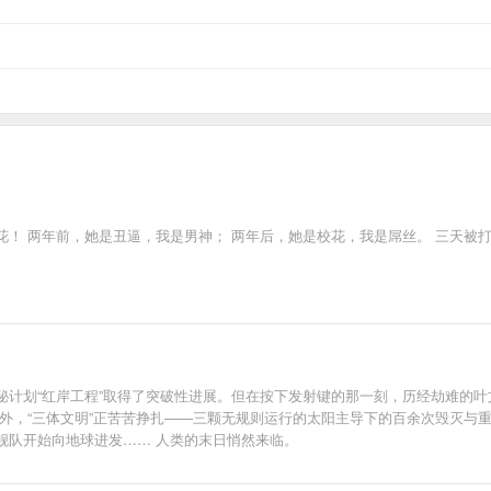
！ 两年前，她是丑逼，我是男神； 两年后，她是校花，我是屌丝。 三天被打
秘计划“红岸工程”取得了突破性进展。但在按下发射键的那一刻，历经劫难的
年外，“三体文明”正苦苦挣扎——三颗无规则运行的太阳主导下的百余次毁灭与
舰队开始向地球进发…… 人类的末日悄然来临。