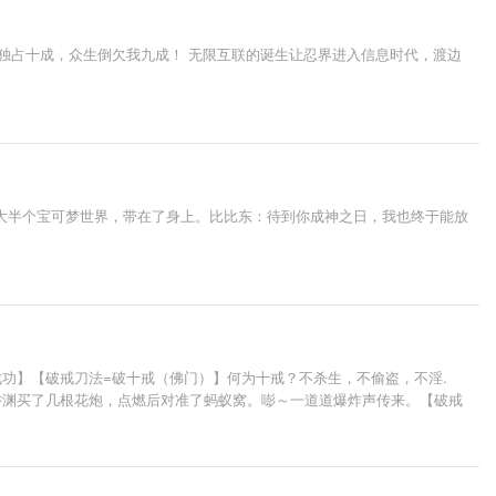
独占十成，众生倒欠我九成！ 无限互联的诞生让忍界进入信息时代，渡边
大半个宝可梦世界，带在了身上。比比东：待到你成神之日，我也终于能放
功】【破戒刀法=破十戒（佛门）】何为十戒？不杀生，不偷盗，不淫.
乔渊买了几根花炮，点燃后对准了蚂蚁窝。嘭～一道道爆炸声传来。【破戒