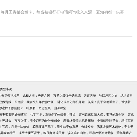
知每月工资都会爆卡。每当被银行打电话问询收入来源，夏知初都一头雾
类型小说
功夫皇帝艳福星
诡秘之主：失序之国
万界之最强垂钓系统
天道天骄
轮回乐园之旅
绝世道君
已做曹贼
四合院：我在火红年代挣外汇
进化从生化危机开始
笑疯！真千金都重生了，谁惯着
你这样子修仙的？
叶罗丽：命运星辰
山海时空
娇妻带着萌娃去随军
七零下乡，农场多了位貌美小辣椒
穿书错嫁反派大佬，带飞炮灰全家
穿成
你死对头
夜夜入怀，清冷师尊为她神魂颠倒
恶毒继母带崽吃香喝辣
小猫妖孕肚寻夫，糙汉军官
主不语，只是一味修炼
柔弱师妹不舔了，重生杀穿修真界
食味长安
肥婆农妻医术超绝，宠夫无
带异能来种田
满级大佬五岁半，炼丹御兽成团宠
误入诡道山海，我靠收录神兽无敌
荒年我通古