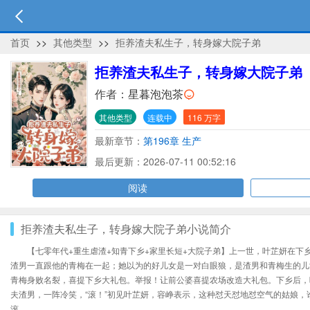
首页
>>
其他类型
>>
拒养渣夫私生子，转身嫁大院子弟
拒养渣夫私生子，转身嫁大院子弟
作者：
星暮泡泡茶
其他类型
连载中
116 万字
最新章节：
第196章 生产
最后更新：2026-07-11 00:52:16
阅读
拒养渣夫私生子，转身嫁大院子弟小说简介
【七零年代+重生虐渣+知青下乡+家里长短+大院子弟】上一世，叶芷妍在
渣男一直跟他的青梅在一起；她以为的好儿女是一对白眼狼，是渣男和青梅生的儿
青梅身败名裂，喜提下乡大礼包。举报！让前公婆喜提农场改造大礼包。下乡后，
夫渣男，一阵冷笑，“滚！”初见叶芷妍，容峥表示，这种怼天怼地怼空气的姑娘
滚