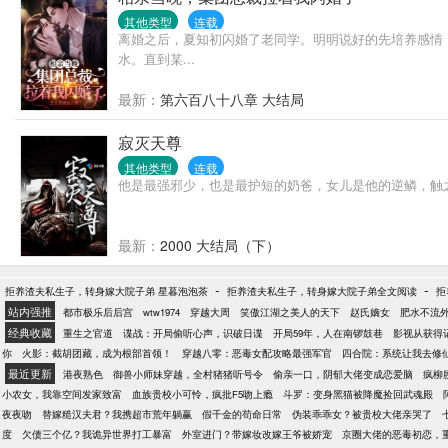
其他类型
连载
离婚之后，夏知初闪婚了老同学。明明说好的先培养感情
水。直到某...
最新：
第六百八十八章 大结局
寂灭天尊
其他类型
连载
他是最强邪少，也是最护短的奶爸，女儿是他的逆鳞，触
最新：
2000 大结局（下）
-
-
拒养渣夫私生子，转身嫁大院子弟 星暮泡泡茶
拒养渣夫私生子，转身嫁大院子弟全文阅读
拒
站内强推
都市极乐后后宫
wtw1974
穿越大周
笑傲江湖之美人的天下
赵氏嫡女
肥水不流
经典收藏
重生之官道
谍战：开局偷听心声，识破日谍
开局59年，人在南锣鼓巷
影视从获得
你
火影：截胡团藏，成为根部首领！
穿越八零：恶毒女配攻略最强军官
四合院：系统让我去修
最近更新
港夜熟色
御兽小师妹穿越，全村猪猪听号令
偷亲一口，阴郁大佬变成恋爱脑
疯柳
小农女，我靠空间发家致富
血族贵校小可怜，疯批F5吻上瘾
斗罗：变身黑猫被降魔捡回武魂殿
夜夜吻
替嫁糙汉夫君？我携超市荒年躺赢
假千金的苟命日常
伪装乖乖女？被贵校大佬亲哭了
度
欠债三个亿？我诡异世界打工暴富
外室进门？带嫁妆改嫁王爷被娇宠
京圈大佬的恶毒初恋，