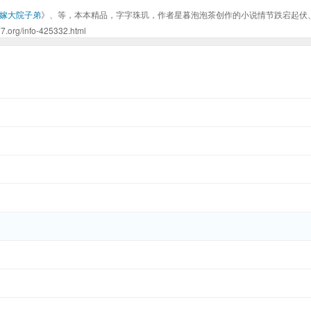
嫁大院子弟
》、等，本本精品，字字珠玑，作者星暮泡泡茶创作的小说情节跌宕起伏
nfo-425332.html