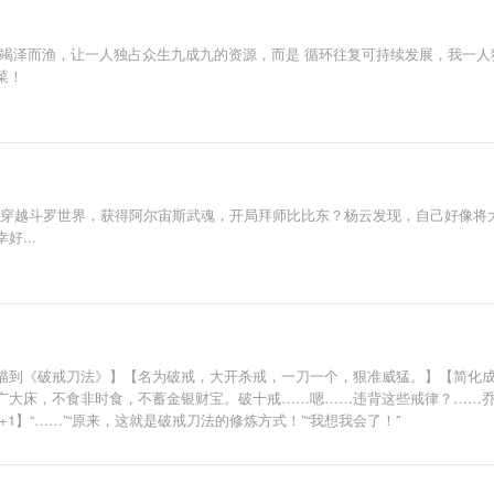
是竭泽而渔，让一人独占众生九成九的资源，而是 循环往复可持续发展，我一人
菜！
）穿越斗罗世界，获得阿尔宙斯武魂，开局拜师比比东？杨云发现，自己好像将
...
描到《破戒刀法》】【名为破戒，大开杀戒，一刀一个，狠准威猛。】【简化成
广大床，不食非时食，不蓄金银财宝。破十戒……嗯……违背这些戒律？……
1】“……”“原来，这就是破戒刀法的修炼方式！”“我想我会了！”