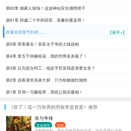
第82章 娘家人镇场！这波神仙安全感绝绝子
第81章 跨越二十年的回音，老爹的屠龙局！
查看全部章节列表......
【展开+】
第5章 审美暴击！首富太子爷的土味战袍
第4章 拿五千块砸校花，我的穷男友杀疯了！
第3章 以为是合同工，他反手官宣我是亲爱女友？
第2章 连夜请米其林大厨，只为给她做红烧肉
第1章 开局一万砸校草，系统让我买爆他！
《坏了！花一万块养的穷校草是首富》推荐
谁与争锋
其他类型
完结
李毅吧热帖：两年前被我甩的丑逼，现在是我们学校