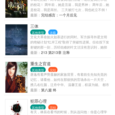
的校花！ 两年前，她是丑逼，我是男神； 两年后，她
是校花，我是屌丝。 三天被打七次，我也屹立不倒！
“你看，我以前能保护你，现在也能保护你。”——左飞
最新：
完结感言：一个月后见
两年后，左飞开始一段热血传奇！
三体
其他类型
连载
文化大革命如火如荼进行的同时。军方探寻外星文明
的绝秘计划“红岸工程”取得了突破性进展。但在按下发
射键的那一刻，历经劫难的叶文洁没有意识到，她彻
底改变了人类的命运。地球文明向宇宙发出的第一声
最新：
213 第213章 注释
啼鸣，以太阳为中心，以光速向宇宙深处飞驰…… 四
光年外，“三体文明”正苦苦挣扎——三颗无规则运行的
重生之官道
太阳主导下的百余次毁灭与重生逼迫他们逃离母星。
其他类型
完结
而恰在此时。他们接收到了地球发来的信息。在运用
唐逸有着声势显赫的家族背景，有着前生先知先觉的
超技术锁死地球人的基础科学之后。三体人庞大的宇
记忆，请看他，如何在那烦扰的官场杀出一片天空，
宙舰队开始向地球进发…… 人类的末日悄然来临。
携几名红颜，泛舟中华。 温馨王道，权谋为辅。 都市
为主，官场为辅。 不一样的都市官场文，轻松而不幼
最新：
第八篇 终
稚，尽力做到雅俗共赏。
犯罪心理
其他类型
完结
有天，林辰在看书的时候，刑从连问他：你是心理学