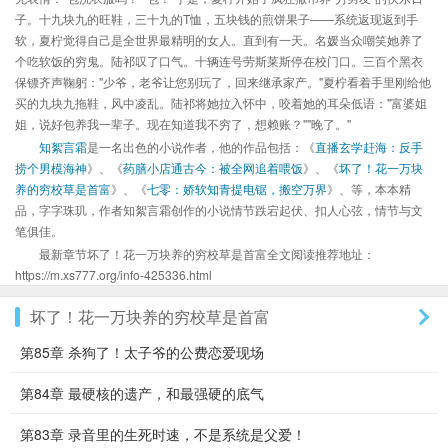
子。十九块九的旺鞋，三十九的T恤，五块钱的煎饼果子——系统返现返到手
软，夏柠觉得自己是全世界最精明的女人。直到有一天。名媛当众嘲笑她养了
个吃软饭的穷鬼。陆祁叹了口气。十辆连号劳斯莱斯停在校门口。三百个黑衣
保镖齐声鞠躬："少爷，老爷让您别玩了，回来继承家产。"夏柠看着手里刚给他
买的九块九拖鞋，风中凌乱。陆祁将她拉入怀中，咬着她的耳朵低语："富婆姐
姐，说好包养我一辈子。现在知道我不穷了，想赖账？""晚了。"
知絮言霜
是一名出色的小说作者，他的作品包括：《
直播玄学赶海：反手
捞个男模海神
》、《
药膳小店通古今：被全网追着喂饭
》、《
坏了！花一万块
养的穷校草是首富
》、《
七零：娇软知青提电锯，搬空万界
》、等，本本精
品，字字珠玑，作者知絮言霜创作的小说情节跌宕起伏、扣人心弦，情节与文
笔俱佳。
最新章节坏了！花一万块养的穷校草是首富全文阅读推荐地址：
https://m.xs777.org/info-425336.html
坏了！花一万块养的穷校草是首富
第85章 杀狗了！太子爷的公费恋爱现场
第84章 最硬核的遗产，和最强硬的底气
第83章 录音里的生死时速，不是系统是父爱！