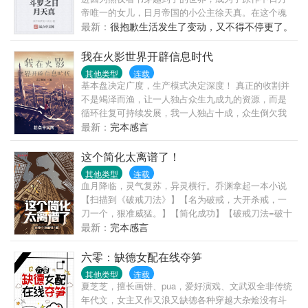
帝唯一的女儿，日月帝国的小公主徐天真。在这个魂
力与魂导器互相交融，魂兽与人类矛盾激化，国家间
最新：
很抱歉生活发生了变动，又不得不停更了。
弥漫着战争阴云的时代，面对着包括原作主角...
我在火影世界开辟信息时代
其他类型
连载
基本盘决定广度，生产模式决定深度！ 真正的收割并
不是竭泽而渔，让一人独占众生九成九的资源，而是
循环往复可持续发展，我一人独占十成，众生倒欠我
九成！ 无限互联的诞生让忍界进入信息时代，渡边彻
最新：
完本感言
表示，整个忍界都是我的苗圃，大筒木来了也是我的
韭菜！
这个简化太离谱了！
其他类型
连载
血月降临，灵气复苏，异灵横行。乔渊拿起一本小说
【扫描到《破戒刀法》】【名为破戒，大开杀戒，一
刀一个，狠准威猛。】【简化成功】【破戒刀法=破十
戒（佛门）】何为十戒？不杀生，不偷盗，不淫.邪，
最新：
完本感言
不妄语，不饮酒，不涂饰香油，不听视歌舞，不坐高
广大床，不食非时食，不蓄金银财宝。破十戒……
六零：缺德女配在线夺笋
嗯……违背这些戒律？……乔渊买了几根花炮，点燃
其他类型
连载
后对准了蚂蚁窝。嘭～一道道爆炸声传来。【破戒刀
夏芝芝，擅长画饼、pua，爱好演戏、文武双全非传统
法熟练度+1】【破戒刀法熟练度+1】【破戒刀法熟练
年代文，女主又作又浪又缺德各种穿越大杂烩没有斗