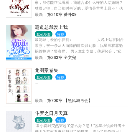
家，那你能帮我看看，我适合跟什么样的人结婚吗？
林辰记得，自己那时告诉他，爱情是世界上最不可估
量的东西，就算是心理学家也无法预测，因为人与人
最新：
第310章 番外09
的相爱过程中充满了无数变量。刑从连又问，什么是
变量？林辰那时想，变量就是，我以为你只是个普通
霸道总裁爱上我
的警察，最喜欢在大排档开一瓶啤酒吃小龙虾，却不
其他类型
连载
知道，你原来是……；又或者说，变量是，我不知道
敲萌敲可爱的小萝莉> —————— 大晚上站在阳台
我会爱上你，也不知道，你何时会爱上我。
乘凉，被一条从天而降的胖次砸到脸，阮星辰将罪魁
祸首拉进了警察局。 男人拿出支票，薄唇轻启：“私
了。” “……” 好吧，被胖次砸一下，十万块钱轻松到
最新：
第263章 全文完
手，这是好事。 随后就其他赔偿事宜，男人再次丢出
一张支票，“只摸了一边，五万。” 阮星辰才明白，原
龙图案卷集
来在男人眼中，欧派是分单双的。 …… 后来，阮星辰
其他类型
连载
发现怪大叔他不仅是个三十多岁的老光棍，还是某跨
...
国企业的大总裁。 再后来，她陷入困境，总裁大叔向
她抛出了橄榄枝。 “和我结婚，钱随便花，卡随便刷，
坏人我替你收拾。” 条件太过诱人，于是阮星辰欢欢喜
最新：
第700章 【黑风城再会】
喜的把自己嫁了。 然而婚后—— “眼睛只能看我，心
里只能想我，远离除了我以外的所有男性。” “霸道！
斗罗之日月天真
大叔你简直不是人。” “嗯，你昨晚说我是禽 “……”
其他类型
连载
“看小说时突然穿越了怎么办？急！”蓝星小说爱好者王
进因为熬夜看书穿越到了的世界，成为了原作中日月