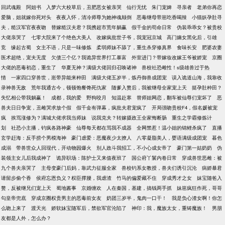
回武魂殿
阿姐书
入梦六大校草后，丑肥恶女被亲哭
仙行无忧
朱门宠婢
寻亲者
老弟你再恋
爱脑，姐就嫁你死对头
夜夜入怀，清冷师尊为她神魂颠倒
恶毒继母带崽吃香喝辣
小猫妖孕肚寻
夫，糙汉军官夜夜吻
替嫁糙汉夫君？我携超市荒年躺赢
假千金的苟命日常
伪装乖乖女？被贵校
大佬亲哭了
七零大院来了个绝色大美人
改嫁疯批世子爷，我宠冠京城
高门嫡女黑化后，引雄
竞
缘起古蜀
女主不语，只是一味修炼
柔弱师妹不舔了，重生杀穿修真界
食味长安
肥婆农妻
医术超绝，宠夫无度
欠债三个亿？我诡异世界打工暴富
外室进门？带嫁妆改嫁王爷被娇宠
京圈
大佬的恶毒初恋，重生了
华夏无神？满级大佬回归召唤诸神
兽校社恐雌性！s级雄兽过于热
情
一家四口穿兽世，崽带异能来种田
满级大佬五岁半，炼丹御兽成团宠
误入诡道山海，我靠收
录神兽无敌
荒年我通古今，顿顿饱餐馋死仇家
随爹入赘后，我被继母全家宠上天
挺孕肚种田？
失忆相公带我躺赢！
成都，我的爱
野狗咬月
知温赴寒
替师姐网恋，翻车被仙尊们宠坏了
恶
兽夫日日争宠，丑雌哭求放个假
假千金有弹幕，疯批夫君宠疯了
开局强吻贵校F4，假名媛被宠
疯
挨骂涨修为？满城大佬求我当师妹
说我克夫？转嫁摄政王全家悔断肠
重生之学霸修炼计
划
社恐小主播，钓疯各路神豪
仙尊每天都在骂我不成器
全网禁惹！温小姐的锦鲤杀疯了
直播
玄学赶海：反手捞个男模海神
豪门虐爱：恶魔夜少太撩人
八零凝脂美人，婴语满级成团宠
暮色
成溺
带兽世众人回现代，开动物园爆火
别人政斗我招工，不小心成女帝了
豪门第一姑奶奶
伪
装领主女儿后我成神了
诡异职场：陈护士又来值夜班了
国公府丫鬟内卷日常
穿成兽世恶雌：被
九个兽夫亲哭了
主母变豪门后妈，靠武力征服全家
兽校钓系女教授，兽夫们诱引沉沦
病娇暴君
请留步偷个香
侯府忘恩负义？权臣撑腰，我虐渣
竹马的偏爱藏不住
穿成秀才之女
妹宝随爸入
赘，反被继兄们宠上天
蜀地酱事
京婚缠欢
人在秦国，基建，搞钱两手抓
妹崽疯狂作死，哥哥
勾皇帝兜底
穿成京圈权贵男主的恶毒前女友
奶团三岁半，鬼肉一口干！
我是负心渣女啊！你怎
么吻上来了
渡天光
娇软妹宝随军后，禁欲军官沦陷了
神印：我，魔族太女，重铸魔族！
男朋
友都是人外，怎么办？