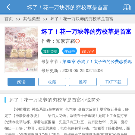
坏了！花一万块养的穷校草是首富
首页
>>
其他类型
>>
坏了！花一万块养的穷校草是首富
坏了！花一万块养的穷校草是首富
作者：
知絮言霜
其他类型
连载中
88 万字
最新章节：
第85章 杀狗了！太子爷的公费恋爱现
场
最后更新：2026-05-25 02:15:06
阅读
收藏
推荐
TXT下载
坏了！花一万块养的穷校草是首富小说简介
【沙雕甜宠+神豪系统+装穷首富+包养梗+身份大反转】夏柠拆迁暴富，绑
定了【神豪反卷系统】——给穷人花钱，系统五十倍返现！她盯上了食堂打菜
的清冷校草陆祁。穿着油腻围裙，兜里只有三块五，贫穷指数99，完美！夏柠
拍出一万块："帅哥，做我男朋友，包吃包住包零花钱。"陆祁看了眼那叠钱，面
无表情："包洗衣服吗？""包！"于是，夏柠开始了疯狂撒币养"穷男友"的快乐日