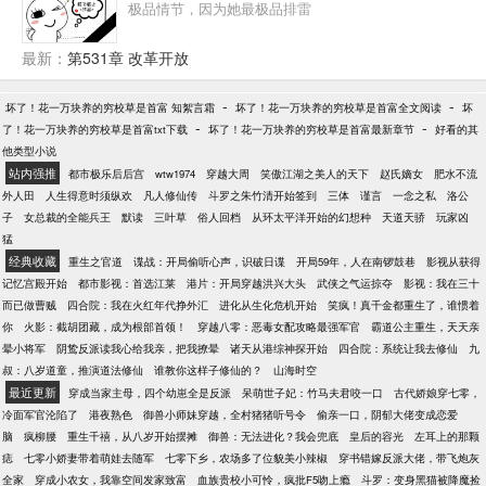
度+1】“……”“原来，这就是破戒刀法的修炼方式！”“我
极品情节，因为她最极品排雷
想我会了！”
最新：
第531章 改革开放
-
-
坏了！花一万块养的穷校草是首富 知絮言霜
坏了！花一万块养的穷校草是首富全文阅读
坏
-
-
了！花一万块养的穷校草是首富txt下载
坏了！花一万块养的穷校草是首富最新章节
好看的其
他类型小说
站内强推
都市极乐后后宫
wtw1974
穿越大周
笑傲江湖之美人的天下
赵氏嫡女
肥水不流
外人田
人生得意时须纵欢
凡人修仙传
斗罗之朱竹清开始签到
三体
谨言
一念之私
洛公
子
女总裁的全能兵王
默读
三叶草
俗人回档
从环太平洋开始的幻想种
天道天骄
玩家凶
猛
经典收藏
重生之官道
谍战：开局偷听心声，识破日谍
开局59年，人在南锣鼓巷
影视从获得
记忆宫殿开始
都市影视：首选江莱
港片：开局穿越洪兴大头
武侠之气运掠夺
影视：我在三十
而已做曹贼
四合院：我在火红年代挣外汇
进化从生化危机开始
笑疯！真千金都重生了，谁惯着
你
火影：截胡团藏，成为根部首领！
穿越八零：恶毒女配攻略最强军官
霸道公主重生，天天亲
晕小将军
阴鸷反派读我心给我亲，把我撩晕
诸天从港综神探开始
四合院：系统让我去修仙
九
叔：八岁道童，推演道法修仙
谁教你这样子修仙的？
山海时空
最近更新
穿成当家主母，四个幼崽全是反派
呆萌世子妃：竹马夫君咬一口
古代娇娘穿七零，
冷面军官沦陷了
港夜熟色
御兽小师妹穿越，全村猪猪听号令
偷亲一口，阴郁大佬变成恋爱
脑
疯柳腰
重生千禧，从八岁开始摆摊
御兽：无法进化？我会兜底
皇后的容光
左耳上的那颗
痣
七零小娇妻带着萌娃去随军
七零下乡，农场多了位貌美小辣椒
穿书错嫁反派大佬，带飞炮灰
全家
穿成小农女，我靠空间发家致富
血族贵校小可怜，疯批F5吻上瘾
斗罗：变身黑猫被降魔捡