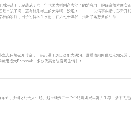
年后穿越了，穿越成了六十年代因为听到高考停了的消息而一脚踩空落水而亡
还是个孩子啊，还有她刚考上的大学啊，没啦！！！……认清事实后，苏禾开
幸福的家庭，日子过得风生水起，在六七十年代，活出了她想要的生活……
这条小鱼儿偶然破开时空，一头扎进了历史这条大阴沟。且看他如何借助先知先觉
 读网络文学就用盛大Bambook，多款优惠套装官网促销中！
色的眸子，所到之处无人生还。赵玉瑭要在一个个绝境困局里努力生存，活下去是