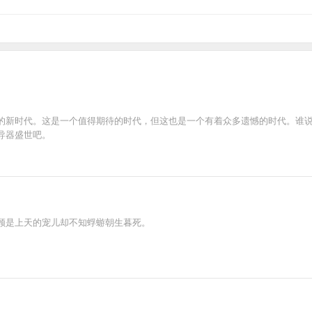
的新时代。这是一个值得期待的时代，但这也是一个有着众多遗憾的时代。谁
导器盛世吧。
顾是上天的宠儿却不知蜉蝣朝生暮死。