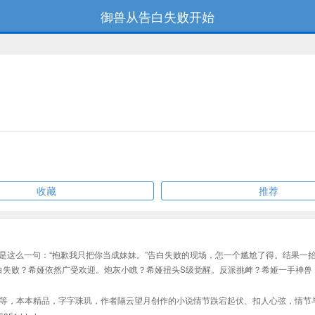
御兽从告白失败开始
收藏
推荐
就是这么一句：“抱歉我只把你当成妹妹。”告白失败的现场，怎一个尴尬了得。结果
白失败？希娅依然广受欢迎。炮灰小瞧？希娅扭头S级觉醒。反派挑衅？希娅一手神兽
等，本本精品，字字珠玑，作者隔云望月创作的小说情节跌宕起伏、扣人心弦，情节