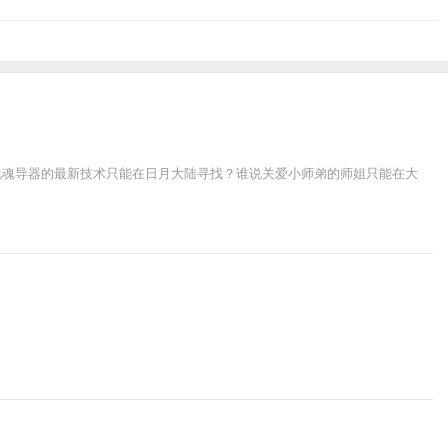
说魂导器的最新技术只能在日月大陆寻找？谁说关爱小师弟的师姐只能在大