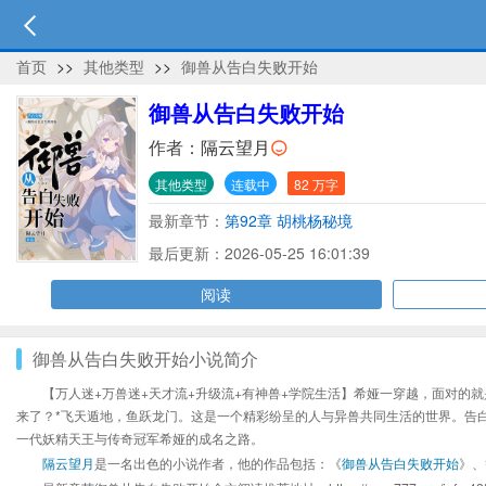
首页
>>
其他类型
>>
御兽从告白失败开始
御兽从告白失败开始
作者：
隔云望月
其他类型
连载中
82 万字
最新章节：
第92章 胡桃杨秘境
最后更新：2026-05-25 16:01:39
阅读
御兽从告白失败开始小说简介
【万人迷+万兽迷+天才流+升级流+有神兽+学院生活】希娅一穿越，面对的
来了？*飞天遁地，鱼跃龙门。这是一个精彩纷呈的人与异兽共同生活的世界。告
一代妖精天王与传奇冠军希娅的成名之路。
隔云望月
是一名出色的小说作者，他的作品包括：《
御兽从告白失败开始
》、