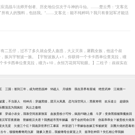
斗法师开创者、历史地位仅次于斗神的斗仙。.......楚云秀：“文客北
人的预料，包括我。”.......文客北：能不纯粹吗？我只有拿冠军才能活
中有二五仔，过不了多久就会受人蛊惑，大义灭亲，屠戮全族，他这个叔
，振兴宇智波一族。【宇智波族人+1，你获得一个卡卡西单位查克拉，瞳
一个卡卡西单位查克拉，瞳力+10，永恒万花筒写轮眼。】二柱子：叔叔实在
王
三国：签到三年，成为绝世战神
55超人
月绒祭
我在异界有座城
绝世武神
江南第一
破案，不当新人
特种兵：穿越黑猫，团灭火凤凰
恋与深空同人：黑夜将明
欢乐道士
超级快
乐圈顶流为我疯狂
风云之傲绝
家
穿成小农女，我靠空间发家致富
血族贵校小可怜，疯批F5吻上瘾
斗罗：变身黑猫被降魔捡回
糙汉军官夜夜吻
替嫁糙汉夫君？我携超市荒年躺赢
假千金的苟命日常
伪装乖乖女？被贵校大佬亲
宠夫无度
欠债三个亿？我诡异世界打工暴富
外室进门？带嫁妆改嫁王爷被娇宠
京圈大佬的恶毒初
通古今，顿顿饱餐馋死仇家
随爹入赘后，我被继母全家宠上天
挺孕肚种田？失忆相公带我躺