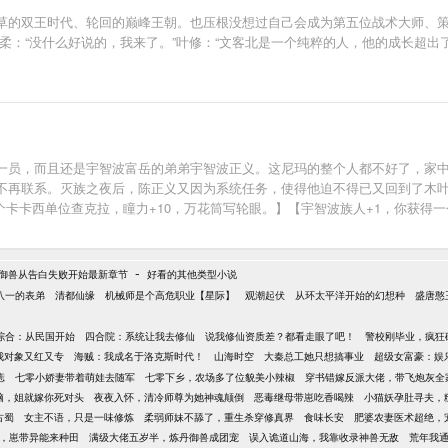
的双王时代、轮回的巅峰王朝。也压根没想过自己会成为第五位战术大师、策应流战
：“没什么好说的，我来了。”叶修：“文客北是一个纯粹的人，他的成长超出了所有
一员，而且还是宇智波富岳的弟弟宇智波正义。这尼玛的整个人都不好了，家
不再联系。灭族之夜后，陈正义又因为系统任务，使得他迫不得已又回到了木叶
一个卡卡西单位查克拉，瞳力+10，万花筒写轮眼。】【宇智波族人+1，你获得
-
御兽从告白失败开始最新章节
好看的其他类型小说
八一的表弟
清都仙缘
机械师是个高危职业【星际】
观潮起伏
从环太平洋开始的幻想种
盛唐憨
综合：从民国开始
四合院：系统让我去修仙
说我修仙资质差？都看走眼了吧！
警校刚毕业，疯狂
我对象又红又专
海贼：我成名于洛克斯时代！
山海时空
大秦总工她只想搞事业
超级女富豪：娱
痣
七零小娇妻带着萌娃去随军
七零下乡，农场多了位貌美小辣椒
穿书错嫁反派大佬，带飞炮灰全
脑，姐就嫁你死对头
夜夜入怀，清冷师尊为她神魂颠倒
恶毒继母带崽吃香喝辣
小猫妖孕肚寻夫，
古蜀
女主不语，只是一味修炼
柔弱师妹不舔了，重生杀穿修真界
食味长安
肥婆农妻医术超绝，
，崽带异能来种田
满级大佬五岁半，炼丹御兽成团宠
误入诡道山海，我靠收录神兽无敌
荒年我