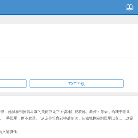
TXT下载
一抬眼，她就看到翼若星幕的美丽巨龙正关切地注视着她。希娅：等会，给我干哪儿
，一手冠军，两不耽误。*从宠兽培育到神话传说，从秘境探险到冠军比赛……这是
与文笔俱佳。