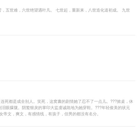
苦，五世难，六世绝望遇叶凡。 七世起，重新来，八世造化道初成。 九世
连死都是成全别人。笑死，这窝囊的剧情她了忍不了一点儿。???掀桌，休
到泪眼朦胧。阴鸷狠戾的掌印大监虔诚跪地为她穿鞋。???年轻俊美的状元
?女帝文，爽文，有感情线，有孩子，但男的都没有名分。