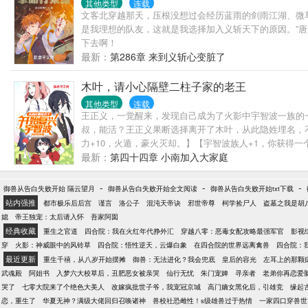
其他类型
连载
文客北穿越那天，压根没想过会经历蓝雨的剑雨江湖、微草
是我理想的队友，这就是我选择加入义斩天下的原因。”唐柔
下去啊！
最新：
第286章 来到义斩心变脏了
木叶，请小心隔壁二柱子家的老王
其他类型
连载
王正义，一觉醒来，发现自己成为了火影中宇智波一族的
叔，能活？王正义果断选择离开了木叶，从此隐姓埋名，
力+10，火遁，豪火灭却。】【宇智波族人+1，你获得
为宇智波付出太多太多精气了！
最新：
第四十四章 小南加入大家庭
-
-
-
御兽从告白失败开始 隔云望月
御兽从告白失败开始全文阅读
御兽从告白失败开始txt下载
站内强推
都市极乐后后宫
谨言
洛公子
混沌天帝诀
邪世帝尊
柯学捡尸人
盗墓之我是胡
媳
帝王独宠：太后请入怀
吾家阿囡
经典收藏
重生之官道
四合院：我在火红年代挣外汇
穿越八零：恶毒女配攻略最强军官
影视
穿
火影：神威眼中的风铃草
四合院：悟性逆天，云爆白象
在四合院的世界远离禽兽
四合院：
最近更新
重生千禧，从八岁开始摆摊
御兽：无法进化？我会兜底
皇后的容光
左耳上的那颗
武魂殿
阿姐书
入梦六大校草后，丑肥恶女被亲哭
仙行无忧
朱门宠婢
寻亲者
老弟你再恋爱
哭了
七零大院来了个绝色大美人
改嫁疯批世子爷，我宠冠京城
高门嫡女黑化后，引雄竞
缘起
恋，重生了
华夏无神？满级大佬回归召唤诸神
兽校社恐雌性！s级雄兽过于热情
一家四口穿兽世