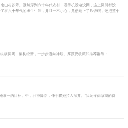
的南山村苏禾。骤然穿到六十年代农村，没手机没电没网，连上厕所都没
始了在六十年代的求生生涯，并且一不小心，竟然端上了铁饭碗，还把整个
，纵横捭阖，架构经营，一步步迈向神坛。厚颜要收藏和推荐群号：
她唯一的目标。中，邪神降临，伸手将她拉入深井。“我允许你做我的侍