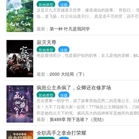
其他类型
连载
这是庄九天穿越遮天世界，修道成仙的故事。 有歌曰： 
临，道飞扬，红尘化仙遮天行。 真是道不尽的苦，说不
最新：
第一种 叶凡是我同学
寂灭天尊
其他类型
连载
他是最强邪少，也是最护短的奶爸，女儿是他的逆鳞，触
最新：
2000 大结局（下）
疯批公主杀疯了，众卿还在修罗场
其他类型
连载
恶女萧黎一朝穿书，成了故事里痴恋男二的恶毒公主。以
夫！大不了拉着大家一起死！???疯批公主脚踹驸马，刀
郎是她指点天下的笔。威武高大的战神将军是她所向披靡的
最新：
第489章 陛下选谁？（完结）
全职高手之拿命打荣耀