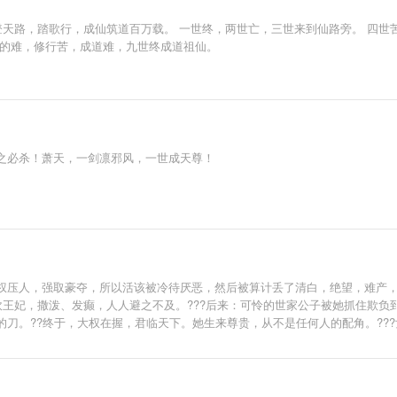
登天路，踏歌行，成仙筑道百万载。 一世终，两世亡，三世来到仙路旁。 四世
尽的难，修行苦，成道难，九世终成道祖仙。
之必杀！萧天，一剑凛邪风，一世成天尊！
权压人，强取豪夺，所以活该被冷待厌恶，然后被算计丢了清白，绝望，难产，
砍王妃，撒泼、发癫，人人避之不及。???后来：可怜的世家公子被她抓住欺负
刀。??终于，大权在握，君临天下。她生来尊贵，从不是任何人的配角。??