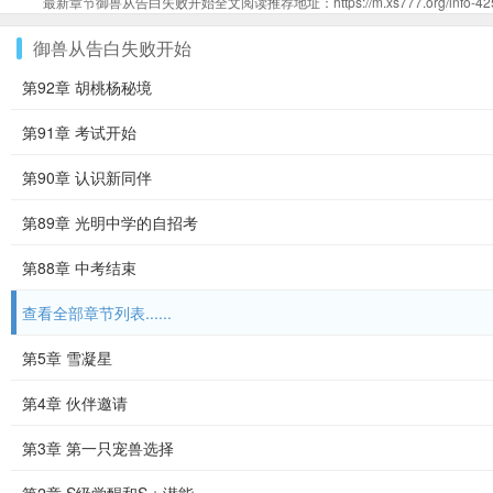
最新章节御兽从告白失败开始全文阅读推荐地址：https://m.xs777.org/info-4253
御兽从告白失败开始
第92章 胡桃杨秘境
第91章 考试开始
第90章 认识新同伴
第89章 光明中学的自招考
第88章 中考结束
查看全部章节列表......
第5章 雪凝星
第4章 伙伴邀请
第3章 第一只宠兽选择