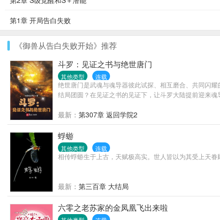
第2章 S级觉醒和S＋潜能
第1章 开局告白失败
《御兽从告白失败开始》推荐
斗罗：见证之书与绝世唐门
其他类型
连载
绝世唐门是武魂与魂导器彼此试探、相互磨合、共同闪耀
结局团圆？在见证之书的见证下，让斗罗大陆提前迎来魂
最新：
第307章 返回学院2
蜉蝣
其他类型
连载
相传蜉蝣生于上古，天赋极高实。世人皆以为其受上天眷
最新：
第三百章 大结局
六零之老苏家的金凤凰飞出来啦
其他类型
连载