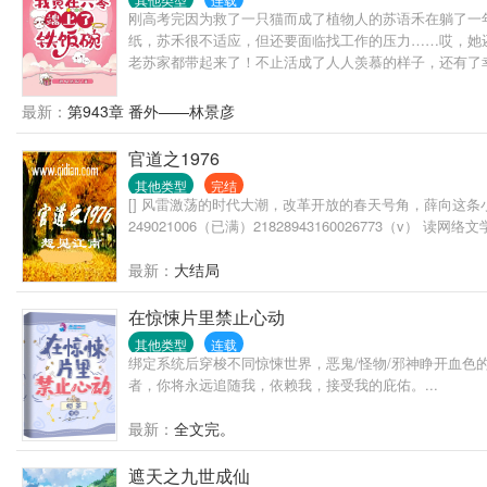
刚高考完因为救了一只猫而成了植物人的苏语禾在躺了一
纸，苏禾很不适应，但还要面临找工作的压力……哎，她
老苏家都带起来了！不止活成了人人羡慕的样子，还有了
最新：
第943章 番外——林景彦
官道之1976
其他类型
完结
[] 风雷激荡的时代大潮，改革开放的春天号角，薛向
249021006（已满）21828943160026773（v）
最新：
大结局
在惊悚片里禁止心动
其他类型
连载
绑定系统后穿梭不同惊悚世界，恶鬼/怪物/邪神睁开血
者，你将永远追随我，依赖我，接受我的庇佑。...
最新：
全文完。
遮天之九世成仙