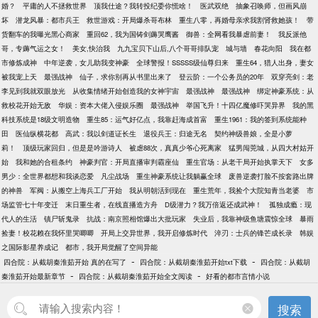
婚？
平庸的人不拯救世界
顶我仕途？我转投纪委你慌啥！
医武双绝
抽象召唤师，但画风崩
坏
潜龙风暴：都市兵王
救世游戏：开局爆杀哥布林
重生八零，再婚母亲求我割肾救她孩！
带
货翻车的我曝光黑心商家
重回62，我为国铸剑薅哭鹰酱
御兽：全网看我暴虐前妻！
我反派他
哥，专薅气运之女！
美女,快治我
九九宝贝下山后,八个哥哥排队宠
城与墙
春花向阳
我在都
市修炼成神
中年逆袭，女儿助我变神豪
全球警报！SSSSS级仙尊归来
重生64，猎人出身，妻女
被我宠上天
最强战神
仙子，求你别再从书里出来了
登云阶：一个公务员的20年
双穿亮剑：老
李见到我就双眼放光
从收集情绪开始创造我的女神宇宙
最强战神
最强战神
绑定神豪系统：从
救校花开始无敌
华娱：资本大佬入侵娱乐圈
最强战神
举国飞升！十四亿魔修吓哭异界
我的黑
科技系统是18级文明造物
重生85：运气好亿点，我靠赶海成首富
重生1961：我的签到系统能种
田
医仙纵横花都
高武：我以剑道证长生
退役兵王：归途无名
契约神级兽娘，全是小萝
莉！
顶级玩家回归，但是是吟游诗人
被虐88次，真真少爷心死离家
猛男闯莞城，从四大村姑开
始
我和她的合租条约
神豪判官：开局直播审判霸座仙
重生官场：从老干局开始执掌天下
女多
男少：全世界都想和我谈恋爱
凡尘战场
重生神豪系统让我躺赢全球
废兽逆袭打脸不按套路出牌
的神兽
军阀：从搬空上海兵工厂开始
我从明朝活到现在
重生荒年，我捡个大院知青当老婆
市
场监管七十年变迁
末日重生者，在线直播造方舟
D级潜力？我万倍返还成武神！
孤独成瘾：现
代人的生活
镇尸斩鬼录
抗战：南京照相馆爆出大批玩家
失业后，我靠神级鱼塘震惊全球
暴雨
捡妻！校花赖在我怀里哭唧唧
开局上交异世界，我开启修炼时代
淬刃：士兵的锋芒成长录
韩娱
之国际影星养成记
都市，我开局觉醒了空间异能
-
-
四合院：从截胡秦淮茹开始 真的在写了
四合院：从截胡秦淮茹开始txt下载
四合院：从截胡
-
-
秦淮茹开始最新章节
四合院：从截胡秦淮茹开始全文阅读
好看的都市言情小说
搜索