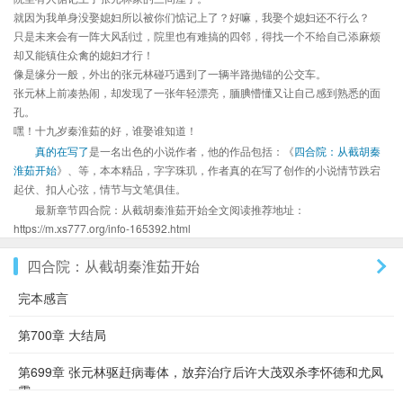
就因为我单身没娶媳妇所以被你们惦记上了？好嘛，我娶个媳妇还不行么？
只是未来会有一阵大风刮过，院里也有难搞的四邻，得找一个不给自己添麻烦
却又能镇住众禽的媳妇才行！
像是缘分一般，外出的张元林碰巧遇到了一辆半路抛锚的公交车。
张元林上前凑热闹，却发现了一张年轻漂亮，腼腆懵懂又让自己感到熟悉的面
孔。
嘿！十九岁秦淮茹的好，谁娶谁知道！
真的在写了
是一名出色的小说作者，他的作品包括：《
四合院：从截胡秦
淮茹开始
》、等，本本精品，字字珠玑，作者真的在写了创作的小说情节跌宕
起伏、扣人心弦，情节与文笔俱佳。
最新章节四合院：从截胡秦淮茹开始全文阅读推荐地址：
https://m.xs777.org/info-165392.html
四合院：从截胡秦淮茹开始
完本感言
第700章 大结局
第699章 张元林驱赶病毒体，放弃治疗后许大茂双杀李怀德和尤凤
霞