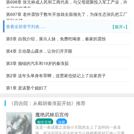
第698章 张元林成人民和工商代表，与父母团聚投入军工产业，许
大茂得病遭弃
第697章 老外震惊于数年开放就全面领先了，为保生态张氏把工厂
开到全球
查看全部章节列表......
【展开+】
第5章 自我介绍，展示人脉，免费吃喝拿，秦家的震惊
第4章 主动显山露水，让你们开开眼
第3章 抛锚的汽车和19岁的秦淮茹
第2章 这年头单身有罪啊，连贾家也惦记上了自家房子
第1章 是该娶个媳妇了
《四合院：从截胡秦淮茹开始》推荐
魔艳武林后宫传
都市言情
连载
这是一条成魔之道杨小天既然走上了这样的一条道
路。就决不回头不论前途怎么样都要面对它他一定要