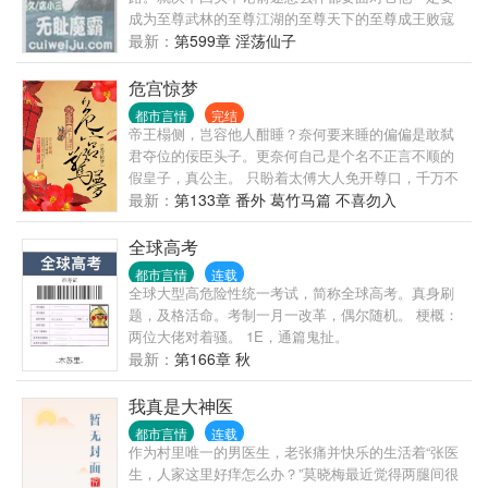
成为至尊武林的至尊江湖的至尊天下的至尊成王败寇
成功了他就是名传千古的霸主失败了他就是遗臭万年
最新：
第599章 淫荡仙子
的恶魔
危宫惊梦
都市言情
完结
帝王榻侧，岂容他人酣睡？奈何要来睡的偏偏是敢弑
君夺位的佞臣头子。更奈何自己是个名不正言不顺的
假皇子，真公主。 只盼着太傅大人免开尊口，千万不
要三五不时提起：“今儿是良辰吉日，皇帝您该驾崩
最新：
第133章 番外 葛竹马篇 不喜勿入
了。”她这个冒牌的皇帝宁可舍弃皇位浪迹天涯，过那
逍遥的日子。 什么？龙椅他要坐，龙床他要睡，龙椅
全球高考
上的人他也不放过！ 主虽然阴狠，但是疼老婆~~
都市言情
连载
全球大型高危险性统一考试，简称全球高考。真身刷
题，及格活命。考制一月一改革，偶尔随机。 梗概：
两位大佬对着骚。 1E，通篇鬼扯。
最新：
第166章 秋
我真是大神医
都市言情
连载
作为村里唯一的男医生，老张痛并快乐的生活着“张医
生，人家这里好痒怎么办？”莫晓梅最近觉得两腿间很