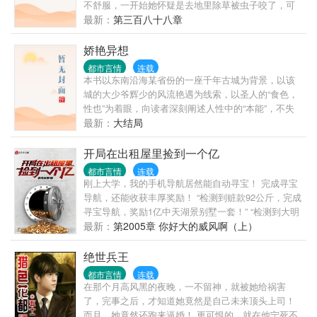
不舒服，一开始她怀疑是去地里除草被虫子咬了，可
是几天下来，她每天晚上都会做梦，醒来后..度必看都
最新：
第三百八十八章
市小说。
娇艳异想
都市言情
连载
本书以东南沿海某省份的一座千年古城为背景，以该
城的大少爷辉少的风流艳遇为线索，以圣人的“食色，
性也”为着眼，向读者深刻阐述人性中的“本能”，不失
为折射现代都市人生活习俗和心理感受的心力之作。
最新：
大结局
开局在出租屋里捡到一个亿
都市言情
连载
刚上大学，我的手机导航居然能自动寻宝！ 完成寻宝
导航，还能收获丰厚奖励！ “检测到赃款92公斤，完成
寻宝导航，奖励1亿中天湖景别墅一套！” “检测到大明
星夏秋即将遇险，完成机缘导航，奖励现金1个亿！”
最新：
第2005章 你好大的威风啊（上）
“检测到10斤*头金一块，完成寻宝导航，奖励价值6亿
的远方文创置60%股份！” “……” 看着手机导航不断自
绝世兵王
动寻宝，以及完成寻宝导航之后的丰富奖励，叶枫表
都市言情
连载
示： “从今天起，四大比王的那四句名言，将从我的口
在那个月高风黑的夜晚，一不留神，就被她给祸害
中说出！
了，完事之后，才知道她竟然是自己未来顶头上司！
而且，她竟然还跑来逼婚！ 更可恨的，就在他宁死不