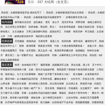
成泪人。 他可知道，现在睡在他身下，被他肆意折磨
最新：
337 大结局（全文完）
的人，明天就要成为他的嫂子？ …………………… 她
是准新娘，豪门准媳妇，人人羡慕不已。 可意外的一
-
-
四合院：从截胡秦淮茹开始 真的在写了
四合院：从截胡秦淮茹开始全文阅读
四合院：从截胡
夜，却被人设计，> 翌日，站在教堂内。闺蜜却突然
-
-
秦淮茹开始txt下载
四合院：从截胡秦淮茹开始最新章节
好看的都市言情小说
闯进婚礼，撕开她身上的婚纱。 面对那一身青青紫紫
站内强推
都市极乐后后宫
赵氏嫡女
谨言
洛公子
混沌天帝诀
田野花香
福艳之都市后
的吻痕，身为伴郎的‘小叔’一脸鄙夷，讽她不知廉耻。
宫
玄幻洪荒之至尊通天
快穿攻略：黑化吧，男主！
功夫皇帝艳福星
英格兰热刺王朝
官场之
她笑着落泪。丢了头纱，转身离去。若他知道，这一
财色诱人
太古龙象诀
万界之最强垂钓系统
战场合同工
月绒祭
绝世武神
帝王独宠：太后请
身吻痕都是他自己一手造就的，会不会也骂自己无
入怀
六零：缺德女配在线夺笋
我的师父是黄蓉
耻？ ………… 几年后，带着孩子重新回到这个城市。
经典收藏
天官赐福
艳海风波
完美世界
逍遥人生
轮回剑典
都市花语
嫌我穷分手，我成
意外的是，当年名望展家竟没落隐去。曾经的准新郎
曲圣你哭什么？
权财
春满香夏
我真是大明星
钓鱼：大佬全都找我要装备！
龙族入学，我在
早已不在人世，连同他也消失不见。 可没想到，以为
卡塞尔怒爆黑日
军旅：全军震惊，我儿边关一战
美漫世界的魔法师
鼠国崛起
特种兵在都
永生不会再见的人，竟还会再遇。 ………… 他不断的
市
重生高三：这一世翻手为云
极品桃运村医
官梯：从薅帝国主义羊毛百亿开始
四合院：8岁
羞辱她，只为报仇。而后来，为什么又突然说要爱
就加入国家调查部
她，要娶她？ 她傻傻的信了，却不想…… 宣布婚讯的
最近更新
快穿：短命炮灰不死了
颖星璀璨：赵丽颖演艺之路
美女总裁，请上车
五十年代：
当天，他竟挽着另外一个女人出现。 ………… 豆子是
带着随身空间进城奔小康
文娱：我为天仙妹妹护航
甩我是吧？那就捡个校花回家当老婆
八零赶
新人，希望大家多多疼爱。【收藏】+【推荐】
海：鱼虾成山，九个女儿吃香喝辣
悔婚？反手娶了资本家大小姐！
权力巅峰：从省府秘书开
╭(╯3╰)╮
始
重回1982：从小舢板到远洋巨轮
开局穷光蛋，赚钱全靠挂！
火红年代：开发北大荒，种田赶
山养全家
我的区长老婆
身为精英人形的我，你让我当保镖
以法律之名
我省府大秘，问鼎京
圈
军火贩子什么鬼？我就一破产厂长！
苍生有我
我被炒后，市值暴跌，女总裁哭了
86年：我
五个嫂子没人照顾
官梯：从选调生开始问鼎权力巅峰
离婚后，我成为了医学传奇！
重生70：猎
王归来，资本家小姐求我娶
律政先锋：这个律师正的发邪！
让你办军校，你佣兵百万震慑鹰
酱
扒开相声马褂里面全是西游辛密
权力巅峰：从拒绝省厅千金开始
刚觉醒透视眼，你要跟我退