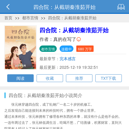
四合院：从截胡秦淮茹开始
首页
>>
都市言情
>>
四合院：从截胡秦淮茹开始
四合院：从截胡秦淮茹开始
作者：
真的在写了
都市言情
连载中
680 万字
最新章节：
完本感言
最后更新：2025-12-19 19:32:51
阅读
收藏
推荐
TXT下载
四合院：从截胡秦淮茹开始小说简介
张元林穿越四合院，成了轧钢厂一名二十岁的机修工。
之后发现自己能连接到未来的科技时代，拥有一个静止世界。
通过未来科技，张元林拥有了修理各种东西的本事，就没有什么是他不会的。
一连年两过去了，张元林低调生活，吃喝不愁，广结善缘，积累财富，直到大
院里有人惦记上了张元林家的三间屋子。