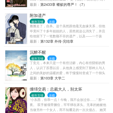
从之际，她竟然一把钱砸在他脸上：“娶我，这钱就是
最新：
第2433章 蝼蚁的尊严！（7）
你的。” 现在的女人真流氓...... ...... （书名，将正式
更名为《绝世兵王》，理由，相信大家都懂的。） ...
附加遗产
都市言情
连载
雅雅走了，自杀。这个虽然跟他毫无血缘关系，但他
毕竟叫了十多年姐姐的人，居然就这么消失了，并且
给他留下了一笔数额不菲的遗产，以及——一个孩
子。那年他才十九，自己都还是小孩儿，却莫名奇妙
最新：
第132章 外传-完结章
要照顾一个十五岁的少年。这孩子并不麻烦，青春期
的躁郁与叛逆在他身上无迹可寻，智商极高，还有着
沉醉不醒
超越年龄的稳重与成熟，无论是生活还是学习没有一
都市言情
连载
样需要他操心，反而能把家里打理得井井有条。只是,
丁竞元，本来只是一个有些洁癖，内心有些阴郁的男
越相处越发现，这小子的心眼儿多得有些让人害怕
人，认识了苏墨以后，从他身上感受到了那种人与人
啊。他后悔了，能只要钱，不要人吗。孽毒舌娘受是
之间的美妙的温暖的爱，终于慢慢转变成了一个彻头
个全能学霸本文为《娘娘腔》中的造型师者是个蛇精
彻尾的大变态。他要将苏墨占为己有，不惜使用一切
最新：
第103章 大学二
病，无虐不欢，适合看了娘娘腔也没有扎作者小人，
手段。 柔的强制爱。本文是小心肝的系列文，变态长
看了小白杨也没有粉转黑的强健人士观看，（什么你
江太子爷和人妻温润小酒窝的故事。 已完结温馨文：
缠绵交易：总裁大人，别太坏
说你就好这口那赶紧收藏点击不要犹豫！）另外这文
都市言情
连载
主角是娘受，呢一昂娘受，阅前请知悉，像老千这种
“小东西，你乖一点！今晚，我不会放过你……” 那一
渣攻就算雷到你们也不会负责的哟呵呵呵呵呵呵~~~~
夜。 双手被领带捆住，牢牢绑在床头。无辜的她被他
当做另外一个女人，而不知餍足的一次次侵占。 她哭