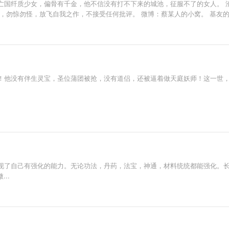
亡国纤质少女，偏骨有千金，他不信没有打不下来的城池，征服不了的女人。 
，勿惊勿怪，放飞自我之作，不接受任何批评。 微博：蔡某人的小窝。 基友
！他没有伴生灵宝，圣位蒲团被抢，没有道侣，还被逼着做天庭妖师！这一世
现了自己有强化的能力。无论功法，丹药，法宝，神通，材料统统都能强化。
..