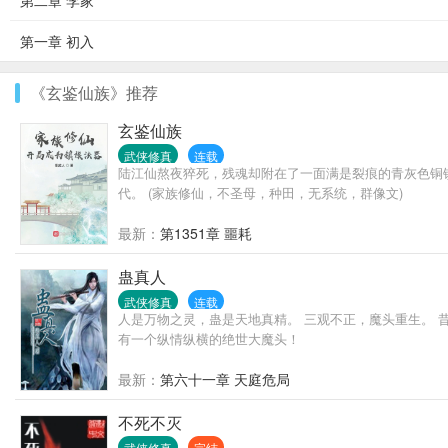
第二章 李家
第一章 初入
《玄鉴仙族》推荐
玄鉴仙族
武侠修真
连载
陆江仙熬夜猝死，残魂却附在了一面满是裂痕的青灰色铜
代。 (家族修仙，不圣母，种田，无系统，群像文)
最新：
第1351章 噩耗
蛊真人
武侠修真
连载
人是万物之灵，蛊是天地真精。 三观不正，魔头重生。 
有一个纵情纵横的绝世大魔头！
最新：
第六十一章 天庭危局
不死不灭
武侠修真
完结