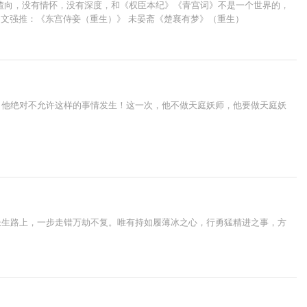
渣向，没有情怀，没有深度，和《权臣本纪》《青宫词》不是一个世界的，
的文强推：《东宫侍妾（重生）》 未晏斋《楚襄有梦》（重生）
，他绝对不允许这样的事情发生！这一次，他不做天庭妖师，他要做天庭妖
长生路上，一步走错万劫不复。唯有持如履薄冰之心，行勇猛精进之事，方