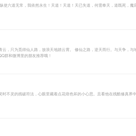
，纵使六道无常，我依然永生！天道！天道！天已失道，何需奉天，道既死，魔应
青云，只为觅得仙人路，放浪天地踏云霄。 修仙之路，逆天而行。与天争，与
QQ群和微博里的朋友推荐哦！
灵时不灵的残破符法，心眼里藏着点花痞色坏的小心思。且看他在残酷修真界中