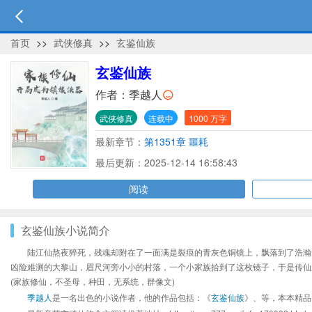
首页
>>
武侠修真
>>
玄鉴仙族
玄鉴仙族
作者：
季越人
武侠修真
连载中
1000 万字
最新章节：
第1351章 噩耗
最后更新：2025-12-14 16:58:43
阅读
玄鉴仙族小说简介
陆江仙熬夜猝死，残魂却附在了一面满是裂痕的青灰色铜镜上，飘落到了浩瀚
凶险难测的大黎山，眉尺河旁小小的村落，一个小家族拾到了这枚镜子，于是传仙
(家族修仙，不圣母，种田，无系统，群像文)
季越人
是一名出色的小说作者，他的作品包括：《
玄鉴仙族
》、等，本本精品