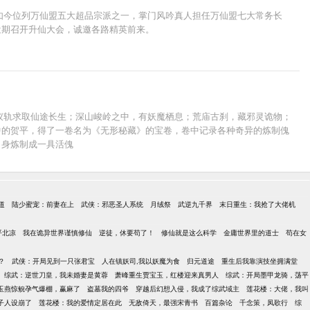
，如今位列万仙盟五大超品宗派之一，掌门风吟真人担任万仙盟七大常务长
近期召开升仙大会，诚邀各路精英前来。
神仪轨求取仙途长生；深山峻岭之中，有妖魔栖息；荒庙古刹，藏邪灵诡物；
中的贺平，得了一卷名为《无形秘藏》的宝卷，卷中记录各种奇异的炼制傀
自身炼制成一具活傀
道
陆少蜜宠：前妻在上
武侠：邪恶圣人系统
月绒祭
武逆九千界
末日重生：我抢了大佬机
平北凉
我在诡异世界谨慎修仙
逆徒，休要苟了！
修仙就是这么科学
金庸世界里的道士
苟在女
？
武侠：开局见到一只张君宝
人在镇妖司,我以妖魔为食
归元道途
重生后我靠演技坐拥满堂
综武：逆世刀皇，我未婚妻是黄蓉
萧峰重生贾宝玉，红楼迎来真男人
综武：开局墨甲龙骑，荡平
玉燕惊鲵孕气爆棚，赢麻了
盗墓我的四爷
穿越后幻想入侵，我成了综武域主
莲花楼：大佬，我叫
子人设崩了
莲花楼：我的爱情定居在此
无敌倚天，最强宋青书
百篇杂论
千念策，凤歌行
综