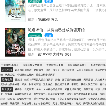
武侠修真
连载
从前有座灵剑山是国王陛下写的仙侠修真类小说....灵
老，修为盖世。灵剑派坚持和平与发展的主题，门派核心
最新：
第850章 再见
诡道求仙，从将自己炼成傀儡开始
武侠修真
连载
“看来，我也只能把自己炼成一具活傀儡了。”###这是
狐仙怪狸，游走于城池坊巷；民间又有各种密教借传法度
儡，操控人偶的法门。得此卷后，他满心欢喜，以为得了
最新：
第1050章 大结局（终）
-
-
-
-
玄鉴仙族 季越人
玄鉴仙族全文阅读
玄鉴仙族txt下载
玄鉴仙族最新章节
好看的武侠修
站内强推
都市极乐后后宫
赵氏嫡女
谨言
洛公子
混沌天帝诀
从前有座百味屋
倚天之崆
缘
玩家凶猛
小明是怎么死的
重生之桃李满天下
经典收藏
莽荒纪
综武：开局混入美女聊天群
笑傲：荡尽世间魑魅魍魉
无限穿越，只为破界
魔头身边偷偷修炼
武夫
执掌光明顶
无上业位
征战诸天世界
帝后记
我在人间立天朝
青竹
最近更新
花蝶杀
云起风雷
长生：从神秘小黑鼎开始
武林之烽烟四起
鹿鹤江南
武侠：开
夫
综影视：看戏吃瓜救天道
胎生宋青书，开局获得龙神功
港综：从九龙城寨开始当大佬
综武
北凉
综影视：爱情八十一难
重生神雕之魔刀奇缘
不良人：我携女帝复兴大唐
笑傲之从基础剑
笛非樱
阿呆阿呆
剑道独尊，从少年歌行开始
天龙，我妈是康敏？
综武：开局和大侠讨论酒量