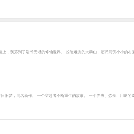
镜上，飘落到了浩瀚无垠的修仙世界。 凶险难测的大黎山，眉尺河旁小小的村
昔日旧梦，同名新作。 一个穿越者不断重生的故事。 一个养蛊、炼蛊、用蛊的