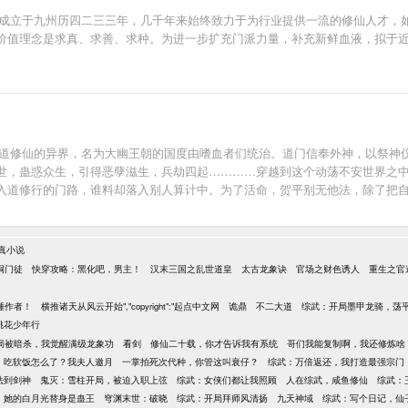
剑派成立于九州历四二三三年，几千年来始终致力于为行业提供一流的修仙人才
价值理念是求真、求善、求种。为进一步扩充门派力量，补充新鲜血液，拟于
个诡道修仙的异界，名为大幽王朝的国度由嗜血者们统治。道门信奉外神，以祭
世，蛊惑众生，引得恶孽滋生，兵劫四起…………穿越到这个动荡不安世界之
入道修行的门路，谁料却落入别人算计中。为了活命，贺平别无他法，除了把
真小说
峒门徒
快穿攻略：黑化吧，男主！
汉末三国之乱世道皇
太古龙象诀
官场之财色诱人
重生之官
锤作者！
横推诸天从风云开始","copyright":"起点中文网
诡鼎
不二大道
综武：开局墨甲龙骑，荡
桃花少年行
局被暗杀，我觉醒满级龙象功
看剑
修仙二十载，你才告诉我有系统
哥们我能复制啊，我还修炼啥
：吃软饭怎么了？我夫人邀月
一掌拍死次代种，你管这叫衰仔？
综武：万倍返还，我打造最强宗门
法到剑神
鬼灭：雪柱开局，被迫入职上弦
综武：女侠们都让我照顾
人在综武，咸鱼修仙
综武：
她的白月光替身是蛊王
穹渊末世：破晓
综武：开局拜师风清扬
九天神域
综武：写个日记，仙