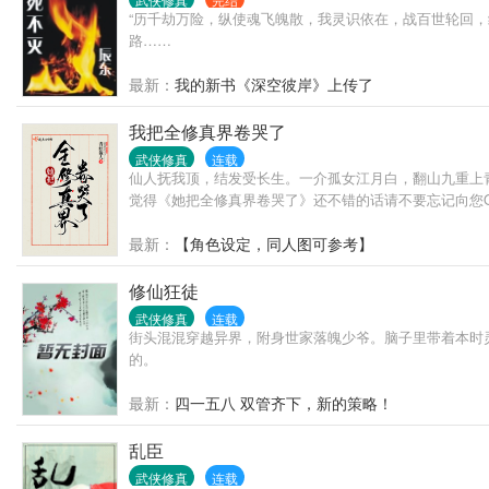
“历千劫万险，纵使魂飞魄散，我灵识依在，战百世轮回
路……
最新：
我的新书《深空彼岸》上传了
我把全修真界卷哭了
武侠修真
连载
仙人抚我顶，结发受长生。一介孤女江月白，翻山九重上
觉得《她把全修真界卷哭了》还不错的话请不要忘记向您
最新：
【角色设定，同人图可参考】
修仙狂徒
武侠修真
连载
街头混混穿越异界，附身世家落魄少爷。脑子里带着本时
的。
最新：
四一五八 双管齐下，新的策略！
乱臣
武侠修真
连载