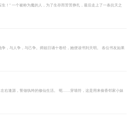
生！” 一个被称为魔的人，为了生存而苦苦挣扎，最后走上了一条抗天之
地争，与人争，与己争。师姐日诵十卷经，她便读书到天明。 各位书友如果
左右逢源，誓做纨绔的修仙生活。 呃……穿墙符，这是用来偷香邻家小妹