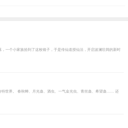
落，一个小家族拾到了这枚镜子，于是传仙道授仙法，开启波澜壮阔的新时
奇特世界。 春秋蝉、月光蛊、酒虫、一气金光虫、青丝蛊、希望蛊…… 还