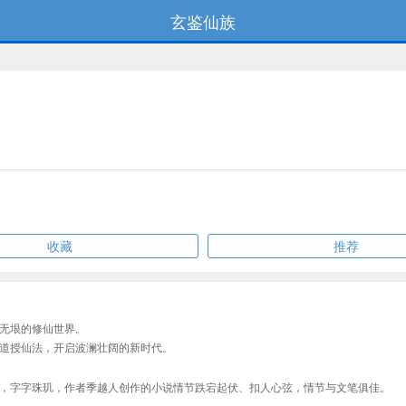
玄鉴仙族
收藏
推荐
无垠的修仙世界。
道授仙法，开启波澜壮阔的新时代。
，字字珠玑，作者季越人创作的小说情节跌宕起伏、扣人心弦，情节与文笔俱佳。