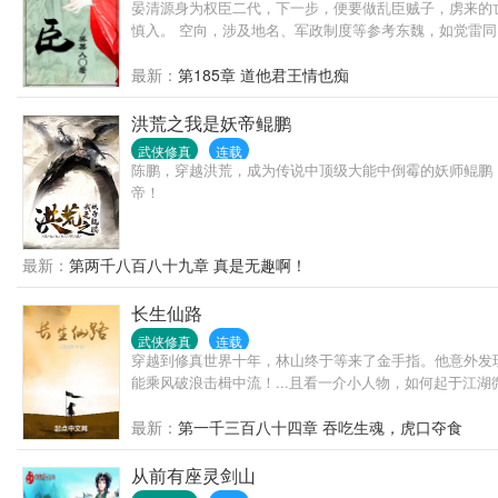
晏清源身为权臣二代，下一步，便要做乱臣贼子，虏来的
慎入。 空向，涉及地名、军政制度等参考东魏，如觉雷同
最新：
第185章 道他君王情也痴
洪荒之我是妖帝鲲鹏
武侠修真
连载
陈鹏，穿越洪荒，成为传说中顶级大能中倒霉的妖师鲲鹏
帝！
最新：
第两千八百八十九章 真是无趣啊！
长生仙路
武侠修真
连载
穿越到修真世界十年，林山终于等来了金手指。他意外发
能乘风破浪击楫中流！...且看一介小人物，如何起于江湖微.
最新：
第一千三百八十四章 吞吃生魂，虎口夺食
从前有座灵剑山