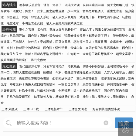
站内强推
都市极乐后后宫
谨言
洛公子
混沌天帝诀
从前有座百味屋
倚天之崆峒门徒
快
穿攻略：黑化吧，男主！
汉末三国之乱世道皇
少年大宝
官场之财色诱人
重生之官道
陆少蜜
宠：前妻在上
武侠：邪恶圣人系统
诸天从欢乐颂开始
武逆九千界
封神之清平游记
玩家凶
猛
绝世道君
小明是怎么死的
诸天从金庸开始的武侠之旅
经典收藏
重生之官道
四合院：我在火红年代挣外汇
穿越八零：恶毒女配攻略最强军官
影视
综合：从民国开始
四合院：系统让我去修仙
说我修仙资质差？都看走眼了吧！
警校刚毕业，疯
狂破案，不当新人
特种兵：穿越黑猫，团灭火凤凰
恋与深空同人：黑夜将明
欢乐道士
超级快
穿
火影：神威眼中的风铃草
四合院：悟性逆天，云爆白象
在四合院的世界远离禽兽
四合院：
我对象又红又专
海贼：我成名于洛克斯时代！
山海时空
大秦总工她只想搞事业
超级女富豪：
娱乐圈顶流为我疯狂
风云之傲绝
最近更新
古代娇娘穿七零，冷面军官沦陷了
港夜熟色
御兽小师妹穿越，全村猪猪听号令
偷
亲一口，阴郁大佬变成恋爱脑
疯柳腰
斗罗：变身黑猫被降魔捡回武魂殿
入梦六大校草后，丑肥
恶女被亲哭
恶毒继母带崽吃香喝辣
柔弱师妹不舔了，重生杀穿修真界
肥婆农妻医术超绝，宠夫
无度
华夏无神？满级大佬回归召唤诸神
一家四口穿兽世，崽带异能来种田
开局强吻贵校F4，假
名媛被宠疯
社恐小主播，钓疯各路神豪
全网禁惹！温小姐的锦鲤杀疯了
国公府丫鬟内卷日
常
竹马的偏爱藏不住
妹宝随爸入赘，反被继兄们宠上天
神印：我，魔族太女，重铸魔族！
点
金
-
-
-
-
三体 刘慈欣
三体txt下载
三体最新章节
三体全文阅读
好看的其他类型小说
搜索
