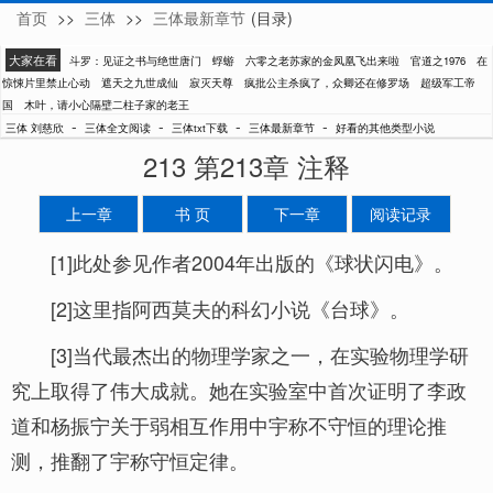
首页
>>
三体
>>
三体最新章节
(目录)
刘慈欣
大家在看
斗罗：见证之书与绝世唐门
蜉蝣
六零之老苏家的金凤凰飞出来啦
官道之1976
在
惊悚片里禁止心动
遮天之九世成仙
寂灭天尊
疯批公主杀疯了，众卿还在修罗场
超级军工帝
国
木叶，请小心隔壁二柱子家的老王
-
-
-
-
三体 刘慈欣
三体全文阅读
三体txt下载
三体最新章节
好看的其他类型小说
213 第213章 注释
上一章
书 页
下一章
阅读记录
[1]此处参见作者2004年出版的《球状闪电》。
[2]这里指阿西莫夫的科幻小说《台球》。
[3]当代最杰出的物理学家之一，在实验物理学研
究上取得了伟大成就。她在实验室中首次证明了李政
道和杨振宁关于弱相互作用中宇称不守恒的理论推
测，推翻了宇称守恒定律。