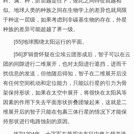
科、属、种，阶层越是往下，彼此之间特征就越相
似。地球人类的种族之间在生物学上的差异也就局限
于种这一层级，如果考虑到非碳基生物的存在，外星
种族的差异可能超越了界一级。
[55]地球围绕太阳运行的平面。
[56]罗辑曾怀疑在尘埃云团形成后，智子可以在云
团的间隙进行二维展开，也对太阳进行遮挡，进而干
扰信息的发送，但他随后得知，智子在二维展开后没
有任何空间机动和定位能力，只能以行星的引力为骨
架保持形状，如果在太空中展开，将很快在太阳风等
因素的作用下失去平面形状折叠团皱起来，这就是二
维展开后的智子只能在包裹三体行星的情况下才能保
持形状进行电路蚀刻的原因。
[57]1204年，十字军在第四次东征中曾占领并洗