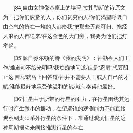
[34]自由女神像基座上的埃玛·拉扎勒斯的诗原文
为：把你们疲惫的人，你们贫穷的人/你们渴望呼吸自
由空气的挤在一堆的人都给我/把那些无家可归、饱经
风浪的人都送来/在这金色的大门旁，我要为他们把灯
举起。
[35]源自弥尔顿的诗《我的失明》：神勒令人们工
作/难道却不给光明吗/我痴痴地问道/但是“忍耐”想要阻
止这喃语/就马上回答道/神并不需要人工或人自己的才
赋/谁能最好地承受他温和的轭/就侍奉得他最好。
[36]恒星由于所带的行星的引力，在行星围绕其运
行时产生微小的摆动，在望远镜的观测能力不能直接
观察到太阳系外行星的条件下，常通过观测恒星的这
种周期摆动来间接推测行星的存在。