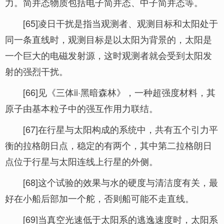
力。简并态物质包括电子简并态、中子简并态等。
[65]凌日干扰是指当观测者、观测目标和太阳处于
同一条直线时，观测目标是以太阳为背景的，太阳是
一个巨大的电磁发射源，这时观测者就会受到太阳发
射的强烈干扰。
[66]见《三体ii·黑暗森林》，一种超强度材料，其
原子由基本粒子中的强互作用力联结。
[67]在行星与太阳构成的系统中，共有五个引力平
衡的拉格朗日点，稳定的有两个，其中第二拉格朗日
点位于行星与太阳连线上行星的外侧。
[68]这个试验的效果与水的硬度与清洁度有关，最
好在小船后部加一个舵，否则船可能不走直线。
[69]当真空光速低于太阳系的逃逸速度时，太阳系