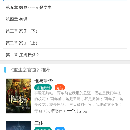
第五章 嫩脸不一定是学生
第四章 初遇
第三章 案子（下）
第二章 案子（上）
第一章 庄周梦蝶？
《重生之官道》推荐
谁与争锋
其他类型
完结
李毅吧热帖：两年前被我甩的丑逼，现在是我们学校
的校花！ 两年前，她是丑逼，我是男神； 两年后，她
是校花，我是屌丝。 三天被打七次，我也屹立不倒！
“你看，我以前能保护你，现在也能保护你。”——左飞
最新：
完结感言：一个月后见
两年后，左飞开始一段热血传奇！
三体