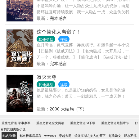
不是竭泽而渔，让一人独占众生九成九的资源，而是
循环往复可持续发展，我一人独占十成，众生倒欠我
九成！ 无限互联的诞生让忍界进入信息时代，渡边彻
最新：
完本感言
表示，整个忍界都是我的苗圃，大筒木来了也是我的
韭菜！
这个简化太离谱了！
其他类型
连载
血月降临，灵气复苏，异灵横行。乔渊拿起一本小说
【扫描到《破戒刀法》】【名为破戒，大开杀戒，一
刀一个，狠准威猛。】【简化成功】【破戒刀法=破十
戒（佛门）】何为十戒？不杀生，不偷盗，不淫.邪，
最新：
完本感言
不妄语，不饮酒，不涂饰香油，不听视歌舞，不坐高
广大床，不食非时食，不蓄金银财宝。破十戒……
寂灭天尊
嗯……违背这些戒律？……乔渊买了几根花炮，点燃
其他类型
连载
后对准了蚂蚁窝。嘭～一道道爆炸声传来。【破戒刀
他是最强邪少，也是最护短的奶爸，女儿是他的逆
法熟练度+1】【破戒刀法熟练度+1】【破戒刀法熟练
鳞，触之必杀！萧天，一剑凛邪风，一世成天尊！
度+1】“……”“原来，这就是破戒刀法的修炼方式！”“我
想我会了！”
最新：
2000 大结局（下）
-
-
-
-
重生之官道 录事参军
重生之官道全文阅读
重生之官道txt下载
重生之官道最新章节
好
看的其他类型小说
站内强推
都市极乐后后宫
wtw1974
穿越大周
笑傲江湖之美人的天下
赵氏嫡女
肥水不流