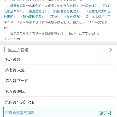
录事参军
是一名出色的小说作者，他的作品包括：《
一品奇才
》、《
我的
老婆是军阀
》、《
重生之官道
》、《
我的老婆是执政官
》、《
重生之武大郎玩
转宋朝
》、《
我的帝国无双
》、《
宝典
》、《
红色权力
》、等，本本精品，字
字珠玑，作者录事参军创作的小说情节跌宕起伏、扣人心弦，情节与文笔俱
佳。
最新章节重生之官道全文阅读推荐地址：https://m.xs777.org/info-
30791.html
重生之官道
第八篇 终
第七篇 人生
第六篇 下一代
第五篇 解忧
第四篇 “老婆”驾临
查看全部章节列表......
【展开+】