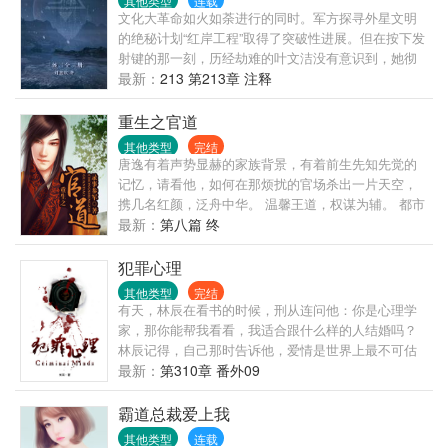
其他类型
连载
文化大革命如火如荼进行的同时。军方探寻外星文明
的绝秘计划“红岸工程”取得了突破性进展。但在按下发
射键的那一刻，历经劫难的叶文洁没有意识到，她彻
底改变了人类的命运。地球文明向宇宙发出的第一声
最新：
213 第213章 注释
啼鸣，以太阳为中心，以光速向宇宙深处飞驰…… 四
光年外，“三体文明”正苦苦挣扎——三颗无规则运行的
重生之官道
太阳主导下的百余次毁灭与重生逼迫他们逃离母星。
其他类型
完结
而恰在此时。他们接收到了地球发来的信息。在运用
唐逸有着声势显赫的家族背景，有着前生先知先觉的
超技术锁死地球人的基础科学之后。三体人庞大的宇
记忆，请看他，如何在那烦扰的官场杀出一片天空，
宙舰队开始向地球进发…… 人类的末日悄然来临。
携几名红颜，泛舟中华。 温馨王道，权谋为辅。 都市
为主，官场为辅。 不一样的都市官场文，轻松而不幼
最新：
第八篇 终
稚，尽力做到雅俗共赏。
犯罪心理
其他类型
完结
有天，林辰在看书的时候，刑从连问他：你是心理学
家，那你能帮我看看，我适合跟什么样的人结婚吗？
林辰记得，自己那时告诉他，爱情是世界上最不可估
量的东西，就算是心理学家也无法预测，因为人与人
最新：
第310章 番外09
的相爱过程中充满了无数变量。刑从连又问，什么是
变量？林辰那时想，变量就是，我以为你只是个普通
霸道总裁爱上我
的警察，最喜欢在大排档开一瓶啤酒吃小龙虾，却不
其他类型
连载