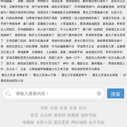
带我躺赢！
成都，我的爱
野狗咬月
知温赴寒
替师姐网恋，翻车被仙尊们宠坏了
恶兽夫日日
争宠，丑雌哭求放个假
假千金有弹幕，疯批夫君宠疯了
开局强吻贵校F4，假名媛被宠疯
挨骂涨
修为？满城大佬求我当师妹
说我克夫？转嫁摄政王全家悔断肠
重生之学霸修炼计划
社恐小主
播，钓疯各路神豪
仙尊每天都在骂我不成器
全网禁惹！温小姐的锦鲤杀疯了
直播玄学赶海：反
手捞个男模海神
豪门虐爱：恶魔夜少太撩人
八零凝脂美人，婴语满级成团宠
暮色成溺
带兽世
众人回现代，开动物园爆火
别人政斗我招工，不小心成女帝了
豪门第一姑奶奶
伪装领主女儿后
我成神了
诡异职场：陈护士又来值夜班了
国公府丫鬟内卷日常
穿成兽世恶雌：被九个兽夫亲哭
了
主母变豪门后妈，靠武力征服全家
兽校钓系女教授，兽夫们诱引沉沦
病娇暴君请留步偷个
香
侯府忘恩负义？权臣撑腰，我虐渣
竹马的偏爱藏不住
穿成秀才之女
妹宝随爸入赘，反被继
兄们宠上天
蜀地酱事
京婚缠欢
人在秦国，基建，搞钱两手抓
妹崽疯狂作死，哥哥勾皇帝兜
底
穿成京圈权贵男主的恶毒前女友
奶团三岁半，鬼肉一口干！
我是负心渣女啊！你怎么吻上来
了
渡天光
娇软妹宝随军后，禁欲军官沦陷了
神印：我，魔族太女，重铸魔族！
男朋友都是人
外，怎么办？
点金
小师妹她带着魔修少主又争又抢
我在诡异世界开火葬场
-
-
-
-
重生之官道 录事参军
重生之官道txt下载
重生之官道最新章节
重生之官道全文阅读
好
看的其他类型小说
搜索
书库
分类
作者
全本
排行
首页
点击榜
推荐榜
收藏榜
临时书架
电脑版
全部小说
最近更新
网站地图
会员书架