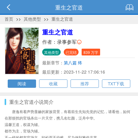
重生之官道
首页
>>
其他类型
>>
重生之官道
重生之官道
作者：
录事参军
其他类型
已完结
839 万字
最新章节：
第八篇 终
最后更新：2023-11-22 17:06:16
阅读
收藏
推荐
TXT下载
重生之官道小说简介
唐逸有着声势显赫的家族背景，有着前生先知先觉的记忆，请看他，如何
在那烦扰的官场杀出一片天空，携几名红颜，泛舟中华。
温馨王道，权谋为辅。
都市为主，官场为辅。
不一样的都市官场文，轻松而不幼稚，尽力做到雅俗共赏。