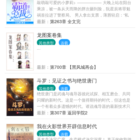
知道，你原来是……；又或者说，变量是，我不知道
敲萌敲可爱的小萝莉> —————— 大晚上站在阳台
我会爱上你，也不知道，你何时会爱上我。
乘凉，被一条从天而降的胖次砸到脸，阮星辰将罪魁
祸首拉进了警察局。 男人拿出支票，薄唇轻启：“私
了。” “……” 好吧，被胖次砸一下，十万块钱轻松到
最新：
第263章 全文完
手，这是好事。 随后就其他赔偿事宜，男人再次丢出
一张支票，“只摸了一边，五万。” 阮星辰才明白，原
龙图案卷集
来在男人眼中，欧派是分单双的。 …… 后来，阮星辰
其他类型
连载
发现怪大叔他不仅是个三十多岁的老光棍，还是某跨
...
国企业的大总裁。 再后来，她陷入困境，总裁大叔向
她抛出了橄榄枝。 “和我结婚，钱随便花，卡随便刷，
坏人我替你收拾。” 条件太过诱人，于是阮星辰欢欢喜
最新：
第700章 【黑风城再会】
喜的把自己嫁了。 然而婚后—— “眼睛只能看我，心
里只能想我，远离除了我以外的所有男性。” “霸道！
斗罗：见证之书与绝世唐门
大叔你简直不是人。” “嗯，你昨晚说我是禽 “……”
其他类型
连载
绝世唐门是武魂与魂导器彼此试探、相互磨合、共同
闪耀的新时代。这是一个值得期待的时代，但这也是
一个有着众多遗憾的时代。谁说魂导器的最新技术只
能在日月大陆寻找？谁说关爱小师弟的师姐只能在大
最新：
第307章 返回学院2
结局团圆？在见证之书的见证下，让斗罗大陆提前迎
来魂导器盛世吧。
我在火影世界开辟信息时代
其他类型
连载
基本盘决定广度，生产模式决定深度！ 真正的收割并