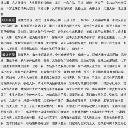
外人田
凡人修仙传
人生得意时须纵欢
谨言
一念之私
三体
默读
洛公子
女总裁的全能兵
王
斗罗之朱竹清开始签到
宋檀记事
从前有座百味屋
诡秘之主：失序之国
天道天骄
绝世道
君
经典收藏
重生之官道
谍战：开局偷听心声，识破日谍
开局59年，人在南锣鼓巷
影视从获得
记忆宫殿开始
都市影视：首选江莱
港片：开局穿越洪兴大头
武侠之气运掠夺
影视：我在三十
而已做曹贼
四合院：我在火红年代挣外汇
进化从生化危机开始
笑疯！真千金都重生了，谁惯着
你
火影：截胡团藏，成为根部首领！
穿越八零：恶毒女配攻略最强军官
霸道公主重生，天天亲
晕小将军
阴鸷反派读我心给我亲，把我撩晕
诸天从港综神探开始
四合院：系统让我去修仙
九
叔：八岁道童，推演道法修仙
谁教你这样子修仙的？
山海时空
最近更新
港夜熟色
御兽小师妹穿越，全村猪猪听号令
偷亲一口，阴郁大佬变成恋爱脑
疯柳
腰
重生千禧，从八岁开始摆摊
御兽：无法进化？我会兜底
皇后的容光
左耳上的那颗痣
七零
小娇妻带着萌娃去随军
七零下乡，农场多了位貌美小辣椒
穿书错嫁反派大佬，带飞炮灰全家
穿
成小农女，我靠空间发家致富
血族贵校小可怜，疯批F5吻上瘾
斗罗：变身黑猫被降魔捡回武魂
殿
阿姐书
入梦六大校草后，丑肥恶女被亲哭
仙行无忧
朱门宠婢
寻亲者
老弟你再恋爱脑，
姐就嫁你死对头
夜夜入怀，清冷师尊为她神魂颠倒
恶毒继母带崽吃香喝辣
小猫妖孕肚寻夫，糙
汉军官夜夜吻
替嫁糙汉夫君？我携超市荒年躺赢
假千金的苟命日常
伪装乖乖女？被贵校大佬亲
哭了
七零大院来了个绝色大美人
改嫁疯批世子爷，我宠冠京城
高门嫡女黑化后，引雄竞
缘起
古蜀
女主不语，只是一味修炼
柔弱师妹不舔了，重生杀穿修真界
食味长安
肥婆农妻医术超
绝，宠夫无度
欠债三个亿？我诡异世界打工暴富
外室进门？带嫁妆改嫁王爷被娇宠
京圈大佬的
恶毒初恋，重生了
华夏无神？满级大佬回归召唤诸神
兽校社恐雌性！s级雄兽过于热情
一家四
口穿兽世，崽带异能来种田
满级大佬五岁半，炼丹御兽成团宠
误入诡道山海，我靠收录神兽无
敌
荒年我通古今，顿顿饱餐馋死仇家
随爹入赘后，我被继母全家宠上天
挺孕肚种田？失忆相公