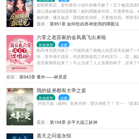
加班猝死后，穿到兽世小说中的黎月麻了！五个被流浪兽
派们滴血解契划清界限！她利用随身空间，忙着攒兽晶，
她的腰，嗓音蛊惑：我唱歌给你听，不要抛弃我。黑鬃毛
仙鹤俯身看她：我不管你是谁，来自哪里，只有你是我唯
最新：
第951章 如何给凶兽神使用的障眼法
六零之老苏家的金凤凰飞出来啦
其他类型
连载
刚高考完因为救了一只猫而成了植物人的苏语禾在躺了一
纸，苏禾很不适应，但还要面临找工作的压力……哎，她
老苏家都带起来了！不止活成了人人羡慕的样子，还有了
最新：
第943章 番外——林景彦
我的徒弟都有大帝之姿
其他类型
连载
“牙部天垢（舔狗）前来拜师，望大师收下！”天一：“滚
最新：
第104章 步平大战三妖神
遮天之问道永恒