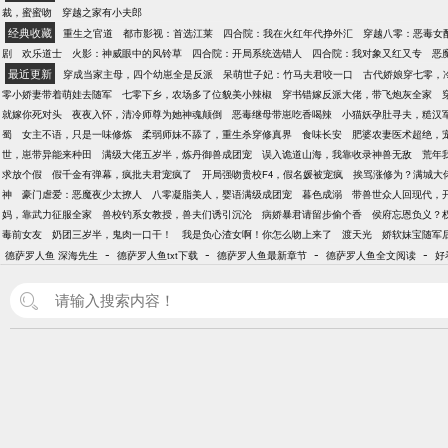
裁，蜜蜜吻
穿越之家有小夫郎
经典收藏
重生之官道
都市影视：首选江莱
四合院：我在火红年代挣外汇
穿越八零：恶毒女
剧
欢乐道士
火影：神威眼中的风铃草
四合院：开局系统选错人
四合院：我对象又红又专
恶
最近更新
穿成当家主母，四个幼崽全是反派
呆萌世子妃：竹马夫君咬一口
古代娇娘穿七零，
零小娇妻带着萌娃去随军
七零下乡，农场多了位貌美小辣椒
穿书错嫁反派大佬，带飞炮灰全家
就嫁你死对头
夜夜入怀，清冷师尊为她神魂颠倒
恶毒继母带崽吃香喝辣
小猫妖孕肚寻夫，糙汉
蜀
女主不语，只是一味修炼
柔弱师妹不舔了，重生杀穿修真界
食味长安
肥婆农妻医术超绝，
世，崽带异能来种田
满级大佬五岁半，炼丹御兽成团宠
误入诡道山海，我靠收录神兽无敌
荒年
求放个假
假千金有弹幕，疯批夫君宠疯了
开局强吻贵校F4，假名媛被宠疯
挨骂涨修为？满城大
神
豪门虐爱：恶魔夜少太撩人
八零凝脂美人，婴语满级成团宠
暮色成溺
带兽世众人回现代，
妈，靠武力征服全家
兽校钓系女教授，兽夫们诱引沉沦
病娇暴君请留步偷个香
侯府忘恩负义？
毒前女友
奶团三岁半，鬼肉一口干！
我是负心渣女啊！你怎么吻上来了
渡天光
娇软妹宝随军
-
-
-
-
德萨罗人鱼 深海先生
德萨罗人鱼txt下载
德萨罗人鱼最新章节
德萨罗人鱼全文阅读
好