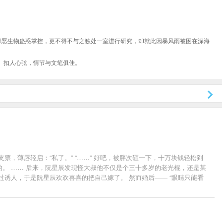
邪恶生物蛊惑掌控，更不得不与之独处一室进行研究，却就此因暴风雨被困在深海
、扣人心弦，情节与文笔俱佳。
，薄唇轻启：“私了。” “……” 好吧，被胖次砸一下，十万块钱轻松到
的。 …… 后来，阮星辰发现怪大叔他不仅是个三十多岁的老光棍，还是某
过诱人，于是阮星辰欢欢喜喜的把自己嫁了。 然而婚后—— “眼睛只能看