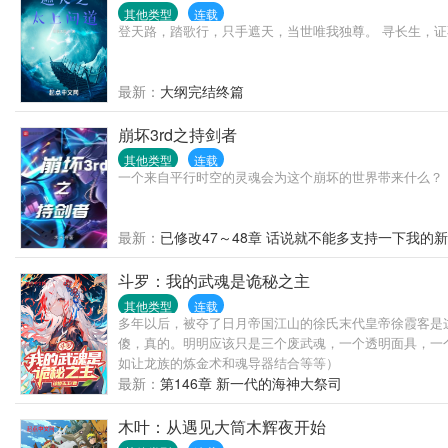
其他类型
连载
登天路，踏歌行，只手遮天，当世唯我独尊。 寻长生，
最新：
大纲完结终篇
崩坏3rd之持剑者
其他类型
连载
一个来自平行时空的灵魂会为这个崩坏的世界带来什么？
最新：
已修改47～48章 话说就不能多支持一下我的
斗罗：我的武魂是诡秘之主
其他类型
连载
多年以后，被夺了日月帝国江山的徐氏末代皇帝徐霞客是
傻，真的。明明应该只是三个废武魂，一个透明面具，一
如让龙族的炼金术和魂导器结合等等）
最新：
第146章 新一代的海神大祭司
木叶：从遇见大筒木辉夜开始