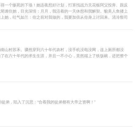
落得一个惨死的下场！她连夜想好计划，打算找战力天花板阿父投奔、跟反
蛇尾缠住她，目光深情：月月，我活着的一天休想和我解契。貌美人鱼搂上
缠上她，吐气如兰：你之前对我做的，我要加倍从你身上讨回来。清冷祭司
不愿意了？
的南山村苏禾。骤然穿到六十年代农村，没手机没电没网，连上厕所都没
始了在六十年代的求生生涯，并且一不小心，竟然端上了铁饭碗，还把整个
的徒弟，陷入了沉思：“合着我的徒弟都有大帝之资啊！”