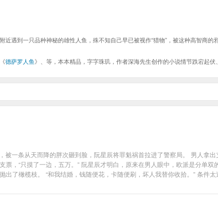
附近遇到一只品种神秘的雄性人鱼，殊不知自己早已被视作“猎物”，被这种高智商的
《
德萨罗人鱼
》、等，本本精品，字字珠玑，作者深海先生创作的小说情节跌宕起伏
，被一条从天而降的胖次砸到脸，阮星辰将罪魁祸首拉进了警察局。 男人拿出支票
支票，“只摸了一边，五万。” 阮星辰才明白，原来在男人眼中，欧派是分单双
抛出了橄榄枝。 “和我结婚，钱随便花，卡随便刷，坏人我替你收拾。” 条件太
大叔你简直不是人。” “嗯，你昨晚说我是禽 “……”