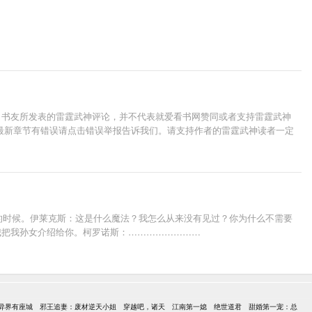
，书友所发表的雷霆武神评论，并不代表就爱看书网赞同或者支持雷霆武神
最新章节有错误请点击错误举报告诉我们。请支持作者的雷霆武神读者一定
的时候。伊莱克斯：这是什么魔法？我怎么从来没有见过？你为什么不需要
我把我孙女介绍给你。柯罗诺斯：……………………
异界有座城
邪王追妻：废材逆天小姐
穿越吧，诸天
江南第一媳
绝世道君
甜婚第一宠：总