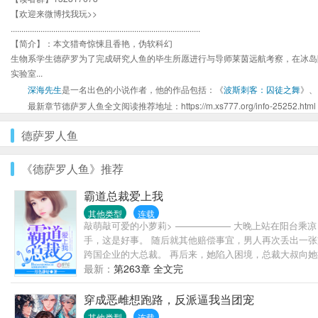
【欢迎来微博找我玩>>
.........................................................................................
【简介】：本文猎奇惊悚且香艳，伪软科幻
生物系学生德萨罗为了完成研究人鱼的毕生所愿进行与导师莱茵远航考察，在冰岛
实验室...
深海先生
是一名出色的小说作者，他的作品包括：《
波斯刺客：囚徒之舞
》、
最新章节德萨罗人鱼全文阅读推荐地址：https://m.xs777.org/info-25252.html
德萨罗人鱼
《德萨罗人鱼》推荐
霸道总裁爱上我
其他类型
连载
敲萌敲可爱的小萝莉> —————— 大晚上站在阳台乘凉
手，这是好事。 随后就其他赔偿事宜，男人再次丢出一张
跨国企业的大总裁。 再后来，她陷入困境，总裁大叔向她
我，心里只能想我，远离除了我以外的所有男性。” “霸道！
最新：
第263章 全文完
穿成恶雌想跑路，反派逼我当团宠
其他类型
连载