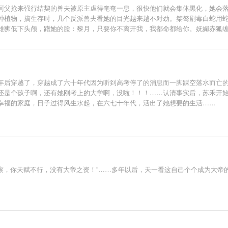
阿父抢来强行结契的兽夫被原主虐得奄奄一息，很快他们就会集体黑化，她会
种植物，搞生存时，几个反派兽夫看她的目光越来越不对劲。桀骜剧毒白蛇用
雄狮低下头颅，蹭她的脸：黎月，只要你不离开我，我都命都给你。妩媚赤狐
一的雌主。黎月：诶？你们不是因为强行结契而恨我吗？都要解契了，怎么又
年后穿越了，穿越成了六十年代因为听到高考停了的消息而一脚踩空落水而亡
还是个孩子啊，还有她刚考上的大学啊，没啦！！！……认清事实后，苏禾开
幸福的家庭，日子过得风生水起，在六七十年代，活出了她想要的生活……
滚滚，你天赋不行，没有大帝之资！”……多年以后，天一看这自己个个成为大帝