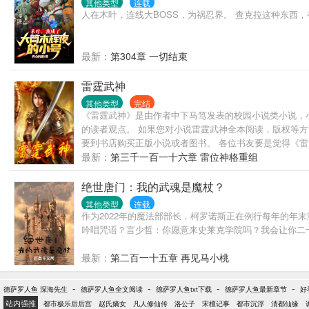
其他类型
连载
人在木叶，连线大BOSS，为祸忍界。 查克拉这种东西
最新：
第304章 一切结束
雷霆武神
其他类型
完结
《雷霆武神》是由作者中下马笃发表的校园小说类小说，
的读者观点。 如果您对小说雷霆武神全本阅读，版权等
要到书店购买正版小说或者图书。 各位书友要是觉得《雷
最新：
第三千一百一十六章 雷位神格重组
绝世唐门：我的武魂是魔杖？
其他类型
连载
作为2022年的魔法部部长，柯罗诺斯正在例行每年的
吟唱咒语？言少哲：你愿意来史莱克学院吗？我会让你二
最新：
第二百一十五章 再见马小桃
-
-
-
-
德萨罗人鱼 深海先生
德萨罗人鱼全文阅读
德萨罗人鱼txt下载
德萨罗人鱼最新章节
好
站内强推
都市极乐后后宫
赵氏嫡女
凡人修仙传
洛公子
宋檀记事
都市沉浮
清都仙缘