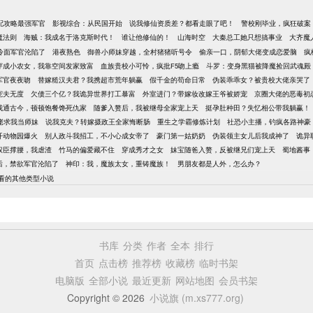
配攻略最强军官
影视综合：从民国开始
说我修仙资质差？都看走眼了吧！
警校刚毕业，疯狂破案
魔法则
海贼：我成名于洛克斯时代！
谁让他修仙的！
山海时空
大秦总工她只想搞事业
大齐魔
冷面军官沦陷了
港夜熟色
御兽小师妹穿越，全村猪猪听号令
偷亲一口，阴郁大佬变成恋爱脑
疯
穿成小农女，我靠空间发家致富
血族贵校小可怜，疯批F5吻上瘾
斗罗：变身黑猫被降魔捡回武魂殿
军官夜夜吻
替嫁糙汉夫君？我携超市荒年躺赢
假千金的苟命日常
伪装乖乖女？被贵校大佬亲哭了
宠夫无度
欠债三个亿？我诡异世界打工暴富
外室进门？带嫁妆改嫁王爷被娇宠
京圈大佬的恶毒初
我通古今，顿顿饱餐馋死仇家
随爹入赘后，我被继母全家宠上天
挺孕肚种田？失忆相公带我躺赢！
佬求我当师妹
说我克夫？转嫁摄政王全家悔断肠
重生之学霸修炼计划
社恐小主播，钓疯各路神豪
开动物园爆火
别人政斗我招工，不小心成女帝了
豪门第一姑奶奶
伪装领主女儿后我成神了
诡异
权臣撑腰，我虐渣
竹马的偏爱藏不住
穿成秀才之女
妹宝随爸入赘，反被继兄们宠上天
蜀地酱事
后，禁欲军官沦陷了
神印：我，魔族太女，重铸魔族！
男朋友都是人外，怎么办？
看的其他类型小说
书库
分类
作者
全本
排行
首页
点击榜
推荐榜
收藏榜
临时书架
电脑版
全部小说
最近更新
网站地图
会员书架
Copyright © 2026
小说旗 (m.xs777.org)