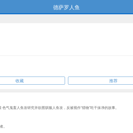
德萨罗人鱼
收藏
推荐
读 色气鬼畜人鱼攻研究并欲图驯服人鱼攻，反被视作“猎物”吃干抹净的故事。
者。