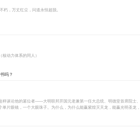
证不朽，万丈红尘，问道永恒超脱。
（核动力体系的同人）
新书吗？
这样谈论他的篡位者——大明联邦开国元老兼第一任大总统、明德堂首席院士
个单片眼镜，一个大眼珠子。为什么，为什么能赢紫煌灭天龙，能赢光明圣龙，