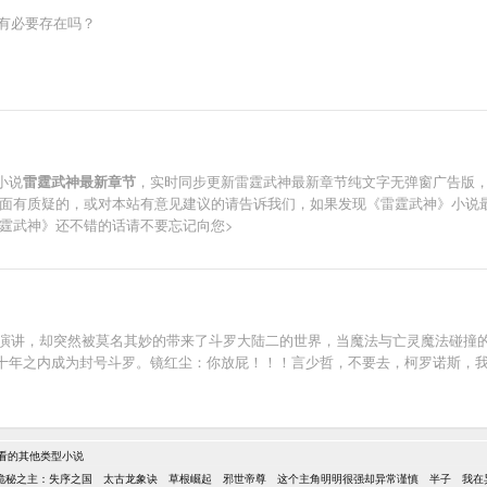
，有必要存在吗？
小说
雷霆武神最新章节
，实时同步更新雷霆武神最新章节纯文字无弹窗广告版
方面有质疑的，或对本站有意见建议的请告诉我们，如果发现《雷霆武神》小说
霆武神》还不错的话请不要忘记向您>
年末演讲，却突然被莫名其妙的带来了斗罗大陆二的世界，当魔法与亡灵魔法碰撞
十年之内成为封号斗罗。镜红尘：你放屁！！！言少哲，不要去，柯罗诺斯，
看的其他类型小说
诡秘之主：失序之国
太古龙象诀
草根崛起
邪世帝尊
这个主角明明很强却异常谨慎
半子
我在