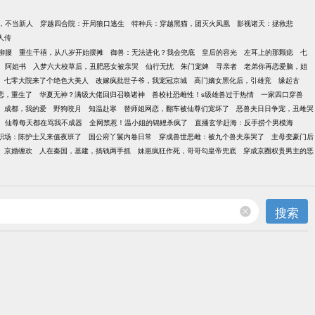
，不当新人
穿越四合院：开局狼口逃生
特种兵：穿越黑猫，团灭火凤凰
影视诸天：拯救悲
人传
柳腰
重生千禧，从八岁开始摆摊
御兽：无法进化？我会兜底
皇后的容光
左耳上的那颗痣
七
阿姐书
入梦六大校草后，丑肥恶女被亲哭
仙行无忧
朱门宠婢
寻亲者
老弟你再恋爱脑，姐
七零大院来了个绝色大美人
改嫁疯批世子爷，我宠冠京城
高门嫡女黑化后，引雄竞
缘起古
恋，重生了
华夏无神？满级大佬回归召唤诸神
兽校社恐雌性！s级雄兽过于热情
一家四口穿兽
成都，我的爱
野狗咬月
知温赴寒
替师姐网恋，翻车被仙尊们宠坏了
恶兽夫日日争宠，丑雌哭
仙尊每天都在骂我不成器
全网禁惹！温小姐的锦鲤杀疯了
直播玄学赶海：反手捞个男模海
职场：陈护士又来值夜班了
国公府丫鬟内卷日常
穿成兽世恶雌：被九个兽夫亲哭了
主母变豪门后
京婚缠欢
人在秦国，基建，搞钱两手抓
妹崽疯狂作死，哥哥勾皇帝兜底
穿成京圈权贵男主的恶
搜索