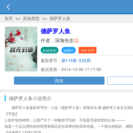
首页
>>
其他类型
>>
德萨罗人鱼
德萨罗人鱼
作者：
深海先生
其他类型
连载中
104 万字
最新章节：
第115章 大结局
最后更新：2014-10-06 17:17:56
阅读
德萨罗人鱼小说简介
德萨罗人鱼最新章节列：小说《德萨罗人鱼》深海先生/著,德萨罗人鱼全文阅
【节选】
人鱼狞笑的神情，让我产生了一种极其可怕的、不知是否是错觉的认知———
他是一个足以用特有的智慧将我玩弄在鼓掌间的高等生物。一个彻头彻尾的，捕猎
【读者群】132817678