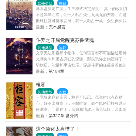
来越不对劲。桀骜剧毒白蛇用蛇尾缠住她，目光深
其他类型
连载
情：月月，我活着的一天休想和我解契。貌美人鱼搂
基本盘决定广度，生产模式决定深度！ 真正的收割并
上她的腰，嗓音蛊惑：我唱歌给你听，不要抛弃我。
不是竭泽而渔，让一人独占众生九成九的资源，而是
黑鬃毛雄狮低下头颅，蹭她的脸：黎月，只要你不离
循环往复可持续发展，我一人独占十成，众生倒欠我
开我，我都命都给你。妩媚赤狐缠上她，吐气如兰：
九成！ 无限互联的诞生让忍界进入信息时代，渡边彻
最新：
完本感言
你之前对我做的，我要加倍从你身上讨回来。清冷祭
表示，整个忍界都是我的苗圃，大筒木来了也是我的
司仙鹤俯身看她：我不管你是谁，来自哪里，只有你
韭菜！
斗罗之开局觉醒克苏鲁武魂
是我唯一的雌主。黎月：诶？你们不是因为强行结契
其他类型
连载
而恨我吗？都要解契了，怎么又不愿意了？
文字无法形容那个物体，任何语言都不可能描述那种
充满尖叫和远古疯狂的深渊，那头恐怖之物违背了一
切物质、能量和宇宙秩序。穿越斗罗的任瞳带着他的
武魂克苏鲁，将旧日的光辉散播世界，待到群星归
最新：
第184章
位，人类将回想起被旧日支配的恐惧……
桓容
其他类型
连载
一觉醒来穿到东晋，桓容可以忍。虽说时代有点糟
心，好歹出身高门，不愁吃穿，做个纨绔照样可以活
得滋润。问题在于，亲娘和情敌玩我见犹怜；亲爹随
时准备造反；亲兄弟各种看他不顺眼，总想背后放冷
最新：
第327章 番外四
箭。桓容擦把冷汗，想做个成功的纨绔，亲爹的造反
人生必须拯救！于是乎，计划好的纨绔人生，就此像
这个简化太离谱了！
脱缰的野马，撒开蹄子狂奔而去，再不复返。本文周