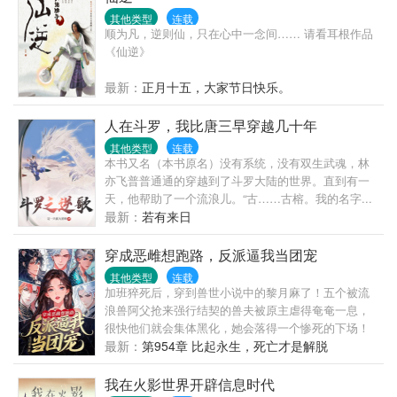
其他类型
连载
顺为凡，逆则仙，只在心中一念间…… 请看耳根作品
《仙逆》
最新：
正月十五，大家节日快乐。
人在斗罗，我比唐三早穿越几十年
其他类型
连载
本书又名（本书原名）没有系统，没有双生武魂，林
亦飞普普通通的穿越到了斗罗大陆的世界。直到有一
天，他帮助了一个流浪儿。“古……古榕。我的名字...
最新：
若有来日
穿成恶雌想跑路，反派逼我当团宠
其他类型
连载
加班猝死后，穿到兽世小说中的黎月麻了！五个被流
浪兽阿父抢来强行结契的兽夫被原主虐得奄奄一息，
很快他们就会集体黑化，她会落得一个惨死的下场！
她连夜想好计划，打算找战力天花板阿父投奔、跟反
最新：
第954章 比起永生，死亡才是解脱
派们滴血解契划清界限！她利用随身空间，忙着攒兽
晶，种植物，搞生存时，几个反派兽夫看她的目光越
我在火影世界开辟信息时代