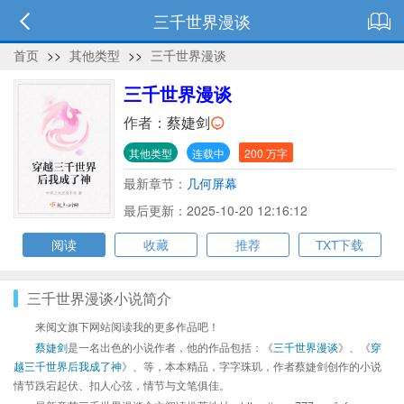
三千世界漫谈
首页
>>
其他类型
>>
三千世界漫谈
三千世界漫谈
作者：
蔡婕剑
其他类型
连载中
200 万字
最新章节：
几何屏幕
最后更新：2025-10-20 12:16:12
阅读
收藏
推荐
TXT下载
三千世界漫谈小说简介
来阅文旗下网站阅读我的更多作品吧！
蔡婕剑
是一名出色的小说作者，他的作品包括：《
三千世界漫谈
》、《
穿
越三千世界后我成了神
》、等，本本精品，字字珠玑，作者蔡婕剑创作的小说
情节跌宕起伏、扣人心弦，情节与文笔俱佳。