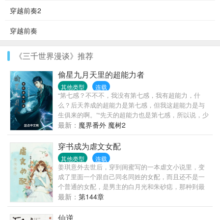
穿越前奏2
穿越前奏
《三千世界漫谈》推荐
偷星九月天里的超能力者
其他类型
连载
“第七感？不不不，我没有第七感，我有超能力，什
么？后天养成的超能力是第七感，但我这超能力是与
生俱来的啊。”“先天的超能力也是第七感，所以说，少
年，拯救世界吧！”“好吧，你说是就是，等等，你这是
最新：
魔界番外 魔树2
传销吧！”至此，少年长蛇踏上了VV学院拯救世界的...
穿书成为虐文女配
其他类型
连载
姜琪意外去世后，穿到闺蜜写的一本虐文小说里，变
成了里面一个跟自己同名同姓的女配，而且还不是一
个普通的女配，是男主的白月光和朱砂痣，那种到最
后必死的角色。而为了保证世界不会崩塌姜琪任务也
最新：
第144章
就只有两个：第一维护好人设并走完剧情。第二必须
确保男女主...
仙逆