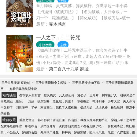
其他类型
连载
四入V
血月降临，灵气复苏，异灵横行。乔渊拿起一本小说
【扫描到《破戒刀法》】【名为破戒，大开杀戒，一
刀一个，狠准威猛。】【简化成功】【破戒刀法=破十
戒（佛门）】何为十戒？不杀生，不偷盗，不淫.邪，
最新：
完本感言
不妄语，不饮酒，不涂饰香油，不听视歌舞，不坐高
广大床，不食非时食，不蓄金银财宝。破十戒……
一人之下，十二符咒
嗯……违背这些戒律？……乔渊买了几根花炮，点燃
其他类型
连载
后对准了蚂蚁窝。嘭～一道道爆炸声传来。【破戒刀
《如果让你在十二符咒中选三个，你会怎么选？》牛
法熟练度+1】【破戒刀法熟练度+1】【破戒刀法熟练
+鸡+兔＝力量+飞行+速度，走超人流？马+狗+蛇＝免
度+1】“……”“原来，这就是破戒刀法的修炼方式！”“我
伤+不死+隐身，走老6流？兔+鸡+狗＝速度+飞行+永
想我会了！”
生，走装神弄鬼流？
最新：
第二百八十九章 翻脸
-
-
-
三千世界漫谈 蔡婕剑
三千世界漫谈全文阅读
三千世界漫谈txt下载
三千世界漫谈最新章
-
节
好看的其他类型小说
站内强推
都市极乐后后宫
赵氏嫡女
凡人修仙传
洛公子
三叶草
柯学捡尸人
机械师是个
高危职业【星际】
龙族
快穿攻略：黑化吧，男主！
草根崛起
乾坤剑神
少年大宝
夫人你马
甲又掉了
邪世帝尊
半子
末日重生：我抢了大佬机缘
极品儿媳
绝世武神
极品后妈
综漫中
的春物
经典收藏
重生之官道
都市影视：首选江莱
四合院：我在火红年代挣外汇
穿越八零：恶毒女
配攻略最强军官
影视综合：从民国开始
说我修仙资质差？都看走眼了吧！
警校刚毕业，疯狂破
案，不当新人
穿越四合院：开局狼口逃生
特种兵：穿越黑猫，团灭火凤凰
九叔：八岁道童，推