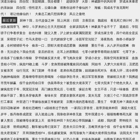
演道法修仙
四合院：淮茹晓娥，我全都要！
超级快穿
火影：神威眼中的风铃草
穿成未来暴君
的亲妹妹
四合院：悟性逆天，云爆白象
谁教你这样子修仙的？
海贼：我成名于洛克斯时
代！
谁让他修仙的！
大秦总工她只想搞事业
风云之傲绝
最近更新
厨神？我，古代盒饭之神
陌上闲居：归田
京夜臣欢
魏庭枝
看见死亡倒计时，刑
侦队被我带飞
神印，斗罗来的公主天天想弑君
全家误我高考！神豪真千金不干了
退婚后，学院
骄子们争着求复合
欲色纠缠
随父入赘，沪上娇女成家属院团宠
穿成当家主母，四个幼崽全是反
派
呆萌世子妃：竹马夫君咬一口
古代娇娘穿七零，冷面军官沦陷了
港夜熟色
御兽小师妹穿
越，全村猪猪听号令
偷亲一口，阴郁大佬变成恋爱脑
疯柳腰
重生千禧，从八岁开始摆摊
御
兽：无法进化？我会兜底
皇后的容光
左耳上的那颗痣
七零小娇妻带着萌娃去随军
七零下乡，
农场多了位貌美小辣椒
穿书错嫁反派大佬，带飞炮灰全家
穿成小农女，我靠空间发家致富
血族
贵校小可怜，疯批F5吻上瘾
斗罗：变身黑猫被降魔捡回武魂殿
阿姐书
入梦六大校草后，丑肥恶
女被亲哭
仙行无忧
朱门宠婢
寻亲者
老弟你再恋爱脑，姐就嫁你死对头
夜夜入怀，清冷师尊
为她神魂颠倒
恶毒继母带崽吃香喝辣
小猫妖孕肚寻夫，糙汉军官夜夜吻
替嫁糙汉夫君？我携超
市荒年躺赢
假千金的苟命日常
伪装乖乖女？被贵校大佬亲哭了
七零大院来了个绝色大美人
改
嫁疯批世子爷，我宠冠京城
高门嫡女黑化后，引雄竞
缘起古蜀
女主不语，只是一味修炼
柔弱
师妹不舔了，重生杀穿修真界
食味长安
肥婆农妻医术超绝，宠夫无度
欠债三个亿？我诡异世界
打工暴富
外室进门？带嫁妆改嫁王爷被娇宠
京圈大佬的恶毒初恋，重生了
华夏无神？满级大佬
回归召唤诸神
兽校社恐雌性！s级雄兽过于热情
一家四口穿兽世，崽带异能来种田
满级大佬五
岁半，炼丹御兽成团宠
误入诡道山海，我靠收录神兽无敌
荒年我通古今，顿顿饱餐馋死仇家
随
爹入赘后，我被继母全家宠上天
挺孕肚种田？失忆相公带我躺赢！
成都，我的爱
野狗咬月
知
温赴寒
替师姐网恋，翻车被仙尊们宠坏了
恶兽夫日日争宠，丑雌哭求放个假
假千金有弹幕，疯
批夫君宠疯了
开局强吻贵校F4，假名媛被宠疯
挨骂涨修为？满城大佬求我当师妹
说我克夫？转
嫁摄政王全家悔断肠
重生之学霸修炼计划
社恐小主播，钓疯各路神豪
仙尊每天都在骂我不成