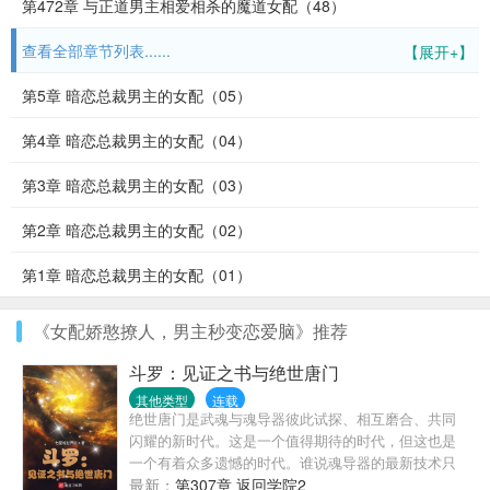
第472章 与正道男主相爱相杀的魔道女配（48）
查看全部章节列表......
【展开+】
第5章 暗恋总裁男主的女配（05）
第4章 暗恋总裁男主的女配（04）
第3章 暗恋总裁男主的女配（03）
第2章 暗恋总裁男主的女配（02）
第1章 暗恋总裁男主的女配（01）
《女配娇憨撩人，男主秒变恋爱脑》推荐
斗罗：见证之书与绝世唐门
其他类型
连载
绝世唐门是武魂与魂导器彼此试探、相互磨合、共同
闪耀的新时代。这是一个值得期待的时代，但这也是
一个有着众多遗憾的时代。谁说魂导器的最新技术只
能在日月大陆寻找？谁说关爱小师弟的师姐只能在大
最新：
第307章 返回学院2