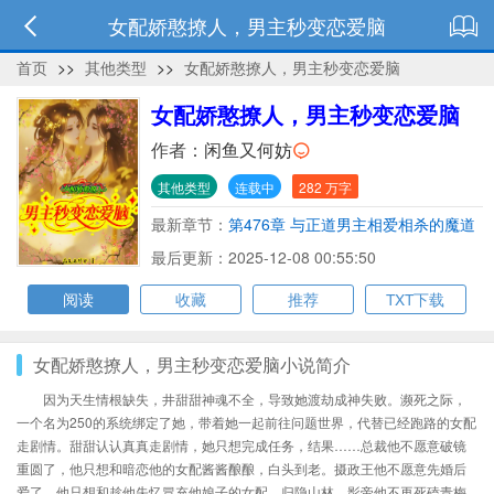
女配娇憨撩人，男主秒变恋爱脑
首页
>>
其他类型
>>
女配娇憨撩人，男主秒变恋爱脑
女配娇憨撩人，男主秒变恋爱脑
作者：
闲鱼又何妨
其他类型
连载中
282 万字
最新章节：
第476章 与正道男主相爱相杀的魔道
女配（52）
最后更新：2025-12-08 00:55:50
阅读
收藏
推荐
TXT下载
女配娇憨撩人，男主秒变恋爱脑小说简介
因为天生情根缺失，井甜甜神魂不全，导致她渡劫成神失败。濒死之际，
一个名为250的系统绑定了她，带着她一起前往问题世界，代替已经跑路的女配
走剧情。甜甜认认真真走剧情，她只想完成任务，结果……总裁他不愿意破镜
重圆了，他只想和暗恋他的女配酱酱酿酿，白头到老。摄政王他不愿意先婚后
爱了，他只想和趁他失忆冒充他娘子的女配，归隐山林。影帝他不再死磕青梅