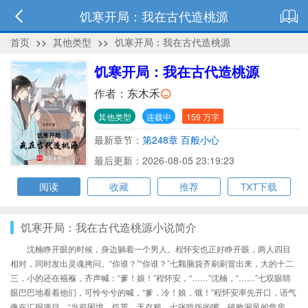
饥寒开局：我在古代造桃源
首页
>>
其他类型
>>
饥寒开局：我在古代造桃源
饥寒开局：我在古代造桃源
作者：
东木禾
其他类型
连载中
159 万字
最新章节：
第248章 百般小心
最后更新：2026-08-05 23:19:23
阅读
收藏
推荐
TXT下载
饥寒开局：我在古代造桃源小说简介
沈楠睁开眼的时候，身边躺着一个男人。程怀安也正好睁开眼，两人四目
相对，同时发出灵魂拷问。“你谁？”“你谁？”七颗脑袋齐刷刷冒出来，大的十二
三，小的还在襁褓，齐声喊：“爹！娘！”程怀安，“……”沈楠，“……”七双眼睛
眼巴巴地看着他们，可怜兮兮的喊，“爹，冷！娘，饿！”程怀安率先开口，语气
像在汇报项目，“当前困境，饥荒，无存粮，七张吃饭的嘴，破败漏风的危房，