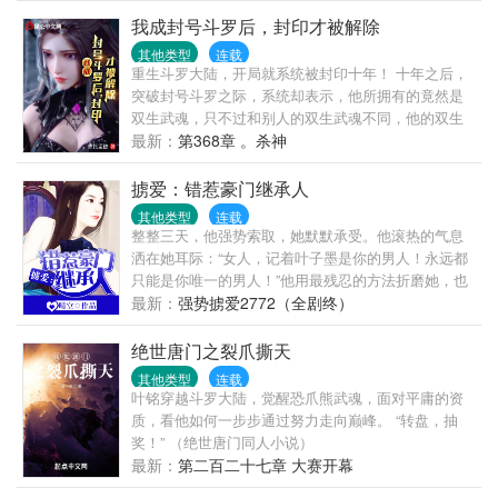
复兴的领头人。 杀戮，背叛，热血，友情，阴谋，战
我成封号斗罗后，封印才被解除
争，一切都在高峰的末世之旅上演，身世的迷茫，新
其他类型
连载
人类的进化方式，旧文明的苟延残喘，
重生斗罗大陆，开局就系统被封印十年！ 十年之后，
突破封号斗罗之际，系统却表示，他所拥有的竟然是
双生武魂，只不过和别人的双生武魂不同，他的双生
武魂是直接融为一体的，可以随时转换形态的。 本以
最新：
第368章 。杀神
为他所拥有的是兽武魂雷霆白龙。 却不想，龙还能转
型成为器武魂曙光铠！ 本书又名（斗罗之我的双生武
掳爱：错惹豪门继承人
魂合二为一）（老曹家优秀后辈）
其他类型
连载
整整三天，他强势索取，她默默承受。他滚热的气息
洒在她耳际：“女人，记着叶子墨是你的男人！永远都
只能是你唯一的男人！”他用最残忍的方法折磨她，也
用最甜蜜的方式宠爱她。她以为，高高在上的亿万总
最新：
强势掳爱2772（全剧终）
裁爱上了她这个小小女佣。她珠胎暗结之时，他却一
声令下：孩子打掉！这个女人，让她在这个世界消
绝世唐门之裂爪撕天
失……
其他类型
连载
叶铭穿越斗罗大陆，觉醒恐爪熊武魂，面对平庸的资
质，看他如何一步步通过努力走向巅峰。 “转盘，抽
奖！” （绝世唐门同人小说）
最新：
第二百二十七章 大赛开幕