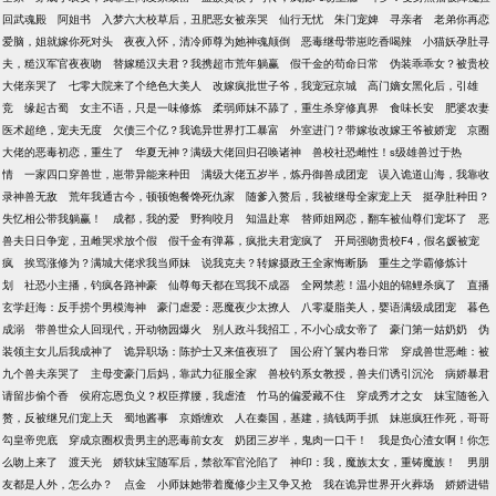
回武魂殿
阿姐书
入梦六大校草后，丑肥恶女被亲哭
仙行无忧
朱门宠婢
寻亲者
老弟你再恋
爱脑，姐就嫁你死对头
夜夜入怀，清冷师尊为她神魂颠倒
恶毒继母带崽吃香喝辣
小猫妖孕肚寻
夫，糙汉军官夜夜吻
替嫁糙汉夫君？我携超市荒年躺赢
假千金的苟命日常
伪装乖乖女？被贵校
大佬亲哭了
七零大院来了个绝色大美人
改嫁疯批世子爷，我宠冠京城
高门嫡女黑化后，引雄
竞
缘起古蜀
女主不语，只是一味修炼
柔弱师妹不舔了，重生杀穿修真界
食味长安
肥婆农妻
医术超绝，宠夫无度
欠债三个亿？我诡异世界打工暴富
外室进门？带嫁妆改嫁王爷被娇宠
京圈
大佬的恶毒初恋，重生了
华夏无神？满级大佬回归召唤诸神
兽校社恐雌性！s级雄兽过于热
情
一家四口穿兽世，崽带异能来种田
满级大佬五岁半，炼丹御兽成团宠
误入诡道山海，我靠收
录神兽无敌
荒年我通古今，顿顿饱餐馋死仇家
随爹入赘后，我被继母全家宠上天
挺孕肚种田？
失忆相公带我躺赢！
成都，我的爱
野狗咬月
知温赴寒
替师姐网恋，翻车被仙尊们宠坏了
恶
兽夫日日争宠，丑雌哭求放个假
假千金有弹幕，疯批夫君宠疯了
开局强吻贵校F4，假名媛被宠
疯
挨骂涨修为？满城大佬求我当师妹
说我克夫？转嫁摄政王全家悔断肠
重生之学霸修炼计
划
社恐小主播，钓疯各路神豪
仙尊每天都在骂我不成器
全网禁惹！温小姐的锦鲤杀疯了
直播
玄学赶海：反手捞个男模海神
豪门虐爱：恶魔夜少太撩人
八零凝脂美人，婴语满级成团宠
暮色
成溺
带兽世众人回现代，开动物园爆火
别人政斗我招工，不小心成女帝了
豪门第一姑奶奶
伪
装领主女儿后我成神了
诡异职场：陈护士又来值夜班了
国公府丫鬟内卷日常
穿成兽世恶雌：被
九个兽夫亲哭了
主母变豪门后妈，靠武力征服全家
兽校钓系女教授，兽夫们诱引沉沦
病娇暴君
请留步偷个香
侯府忘恩负义？权臣撑腰，我虐渣
竹马的偏爱藏不住
穿成秀才之女
妹宝随爸入
赘，反被继兄们宠上天
蜀地酱事
京婚缠欢
人在秦国，基建，搞钱两手抓
妹崽疯狂作死，哥哥
勾皇帝兜底
穿成京圈权贵男主的恶毒前女友
奶团三岁半，鬼肉一口干！
我是负心渣女啊！你怎
么吻上来了
渡天光
娇软妹宝随军后，禁欲军官沦陷了
神印：我，魔族太女，重铸魔族！
男朋
友都是人外，怎么办？
点金
小师妹她带着魔修少主又争又抢
我在诡异世界开火葬场
娇娇进错