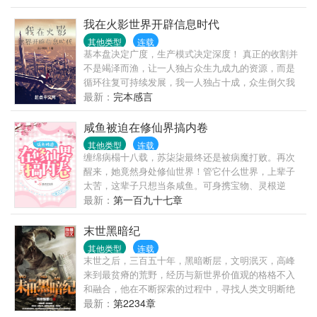
哎，她还是个孩子啊，还有她刚考上的大学啊，没
啦！！！……认清事实后，苏禾开始了在六十年代的
我在火影世界开辟信息时代
求生生涯，并且一不小心，竟然端上了铁饭碗，还把
其他类型
连载
整个老苏家都带起来了！不止活成了人人羡慕的样
基本盘决定广度，生产模式决定深度！ 真正的收割并
子，还有了幸福的家庭，日子过得风生水起，在六七
不是竭泽而渔，让一人独占众生九成九的资源，而是
十年代，活出了她想要的生活……
循环往复可持续发展，我一人独占十成，众生倒欠我
九成！ 无限互联的诞生让忍界进入信息时代，渡边彻
最新：
完本感言
表示，整个忍界都是我的苗圃，大筒木来了也是我的
韭菜！
咸鱼被迫在修仙界搞内卷
其他类型
连载
缠绵病榻十八载，苏柒柒最终还是被病魔打败。再次
醒来，她竟然身处修仙世界！管它什么世界，上辈子
太苦，这辈子只想当条咸鱼。可身携宝物、灵根逆
天，被各各路人马觊觎，再咸鱼下去她真成了盘中餐
最新：
第一百九十七章
了。卷卷卷，炼丹颗颗达九品！卷卷卷，炼器把把出
神兵！卷卷卷...
末世黑暗纪
其他类型
连载
末世之后，三百五十年，黑暗断层，文明泯灭，高峰
来到最贫瘠的荒野，经历与新世界价值观的格格不入
和融合，他在不断探索的过程中，寻找人类文明断绝
的原因，并在与末世统治者的斗争中不断的挖掘历史
最新：
第2234章
的真相，从一个意外的旅人转变成带领人类寻找文明