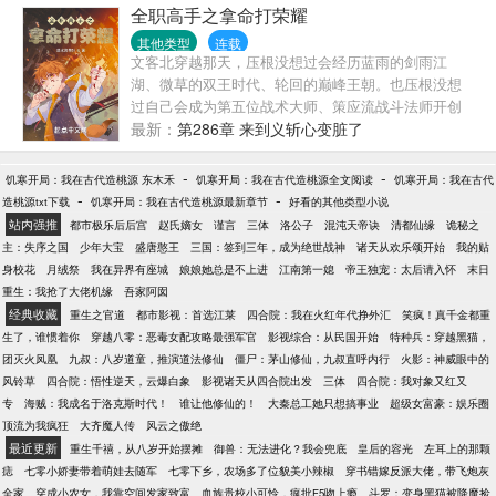
全职高手之拿命打荣耀
其他类型
连载
文客北穿越那天，压根没想过会经历蓝雨的剑雨江
湖、微草的双王时代、轮回的巅峰王朝。也压根没想
过自己会成为第五位战术大师、策应流战斗法师开创
者、历史地位仅次于斗神的斗仙。.......楚云秀：“文客
最新：
第286章 来到义斩心变脏了
北是我理想的队友，这就是我选择加入义斩天下的原
因。”唐柔：“没什么好说的，我来了。”叶修：“文客北
-
-
饥寒开局：我在古代造桃源 东木禾
饥寒开局：我在古代造桃源全文阅读
饥寒开局：我在古代
是一个纯粹的人，他的成长超出了所有人的预料，包
-
-
造桃源txt下载
饥寒开局：我在古代造桃源最新章节
好看的其他类型小说
括我。”.......文客北：能不纯粹吗？我只有拿冠军才能
站内强推
都市极乐后后宫
赵氏嫡女
谨言
三体
洛公子
混沌天帝诀
清都仙缘
诡秘之
活下去啊！
主：失序之国
少年大宝
盛唐憨王
三国：签到三年，成为绝世战神
诸天从欢乐颂开始
我的贴
身校花
月绒祭
我在异界有座城
娘娘她总是不上进
江南第一媳
帝王独宠：太后请入怀
末日
重生：我抢了大佬机缘
吾家阿囡
经典收藏
重生之官道
都市影视：首选江莱
四合院：我在火红年代挣外汇
笑疯！真千金都重
生了，谁惯着你
穿越八零：恶毒女配攻略最强军官
影视综合：从民国开始
特种兵：穿越黑猫，
团灭火凤凰
九叔：八岁道童，推演道法修仙
僵尸：茅山修仙，九叔直呼内行
火影：神威眼中的
风铃草
四合院：悟性逆天，云爆白象
影视诸天从四合院出发
三体
四合院：我对象又红又
专
海贼：我成名于洛克斯时代！
谁让他修仙的！
大秦总工她只想搞事业
超级女富豪：娱乐圈
顶流为我疯狂
大齐魔人传
风云之傲绝
最近更新
重生千禧，从八岁开始摆摊
御兽：无法进化？我会兜底
皇后的容光
左耳上的那颗
痣
七零小娇妻带着萌娃去随军
七零下乡，农场多了位貌美小辣椒
穿书错嫁反派大佬，带飞炮灰
全家
穿成小农女，我靠空间发家致富
血族贵校小可怜，疯批F5吻上瘾
斗罗：变身黑猫被降魔捡