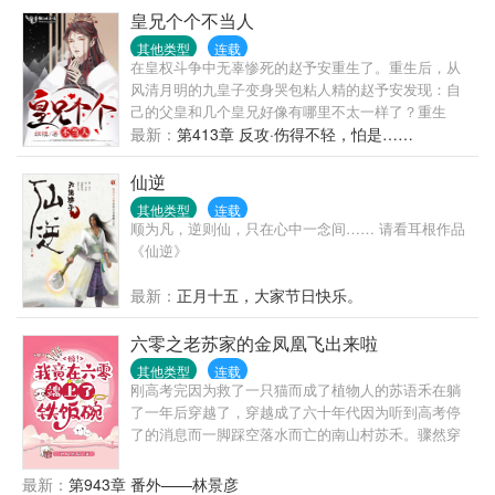
皇兄个个不当人
其他类型
连载
在皇权斗争中无辜惨死的赵予安重生了。重生后，从
风清月明的九皇子变身哭包粘人精的赵予安发现：自
己的父皇和几个皇兄好像有哪里不太一样了？重生
前，大昭帝：“九皇子？朕记得，不过就是个宫女生的
最新：
第413章 反攻·伤得不轻，怕是……
孩子罢了！”重生后，大昭帝：“朕的皇子，你且动一下
试试！...
仙逆
其他类型
连载
顺为凡，逆则仙，只在心中一念间…… 请看耳根作品
《仙逆》
最新：
正月十五，大家节日快乐。
六零之老苏家的金凤凰飞出来啦
其他类型
连载
刚高考完因为救了一只猫而成了植物人的苏语禾在躺
了一年后穿越了，穿越成了六十年代因为听到高考停
了的消息而一脚踩空落水而亡的南山村苏禾。骤然穿
到六十年代农村，没手机没电没网，连上厕所都没
纸，苏禾很不适应，但还要面临找工作的压力……
最新：
第943章 番外——林景彦