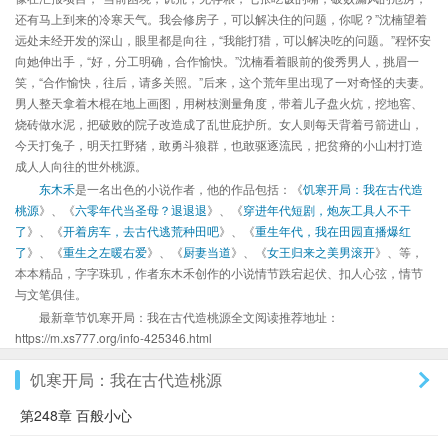
还有马上到来的冷寒天气。我会修房子，可以解决住的问题，你呢？”沈楠望着
远处未经开发的深山，眼里都是向往，“我能打猎，可以解决吃的问题。”程怀安
向她伸出手，“好，分工明确，合作愉快。”沈楠看着眼前的俊秀男人，挑眉一
笑，“合作愉快，往后，请多关照。”后来，这个荒年里出现了一对奇怪的夫妻。
男人整天拿着木棍在地上画图，用树枝测量角度，带着儿子盘火炕，挖地窖、
烧砖做水泥，把破败的院子改造成了乱世庇护所。女人则每天背着弓箭进山，
今天打兔子，明天扛野猪，敢勇斗狼群，也敢驱逐流民，把贫瘠的小山村打造
成人人向往的世外桃源。
东木禾
是一名出色的小说作者，他的作品包括：《
饥寒开局：我在古代造
桃源
》、《
六零年代当圣母？退退退
》、《
穿进年代短剧，炮灰工具人不干
了
》、《
开着房车，去古代逃荒种田吧
》、《
重生年代，我在田园直播爆红
了
》、《
重生之左暖右爱
》、《
厨妻当道
》、《
女王归来之美男滚开
》、等，
本本精品，字字珠玑，作者东木禾创作的小说情节跌宕起伏、扣人心弦，情节
与文笔俱佳。
最新章节饥寒开局：我在古代造桃源全文阅读推荐地址：
https://m.xs777.org/info-425346.html
饥寒开局：我在古代造桃源
第248章 百般小心