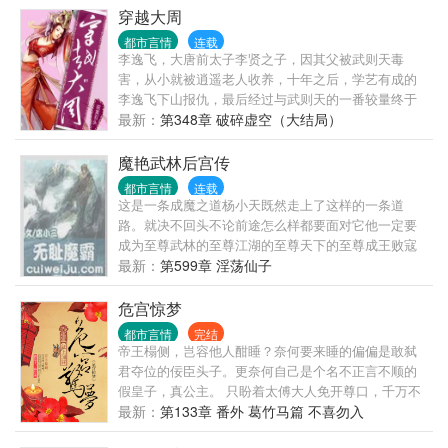
穿越大周
都市言情
连载
李逸飞，大唐前太子李贤之子，因其父被武则天毒
害，从小就被逍遥老人收养，十年之后，学艺有成的
李逸飞下山报仇，最后经过与武则天的一番较量终于
将女皇降服，成功光复李唐江山，揽江山美人于一
最新：
第348章 破碎虚空（大结局）
身，享受人间帝王之风流。
魔艳武林后宫传
都市言情
连载
这是一条成魔之道杨小天既然走上了这样的一条道
路。就决不回头不论前途怎么样都要面对它他一定要
成为至尊武林的至尊江湖的至尊天下的至尊成王败寇
成功了他就是名传千古的霸主失败了他就是遗臭万年
最新：
第599章 淫荡仙子
的恶魔
危宫惊梦
都市言情
完结
帝王榻侧，岂容他人酣睡？奈何要来睡的偏偏是敢弑
君夺位的佞臣头子。更奈何自己是个名不正言不顺的
假皇子，真公主。 只盼着太傅大人免开尊口，千万不
要三五不时提起：“今儿是良辰吉日，皇帝您该驾崩
最新：
第133章 番外 葛竹马篇 不喜勿入
了。”她这个冒牌的皇帝宁可舍弃皇位浪迹天涯，过那