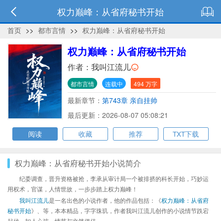
权力巅峰：从省府秘书开始
首页
>>
都市言情
>>
权力巅峰：从省府秘书开始
权力巅峰：从省府秘书开始
作者：
我叫江流儿
都市言情
连载中
494 万字
最新章节：
第743章 亲自挂帅
最后更新：2026-08-07 05:08:21
阅读
收藏
推荐
TXT下载
权力巅峰：从省府秘书开始小说简介
纪委调查，晋升资格被抢，李承从审计局一个被排挤的科长开始，巧妙运
用权术，官谋，人情世故，一步步踏上权力巅峰！
我叫江流儿
是一名出色的小说作者，他的作品包括：《
权力巅峰：从省府
秘书开始
》、等，本本精品，字字珠玑，作者我叫江流儿创作的小说情节跌宕
起伏、扣人心弦，情节与文笔俱佳。