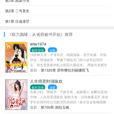
第3章 跳梁小丑
第2章 二号首长
第1章 仕途迷茫
《权力巅峰：从省府秘书开始》推荐
wtw1974
都市言情
连载
19岁林天龙，中专毕业，电能储备，圣手发威，市场
挖金，情场收美，帮嫂子濒临关门的小诊所起死回
生，使生意萧条的私立医院火爆起来。 周旋在炎都市
政经法文教卫官员之间，卷入争权夺利官场斗争之
最新：
第1320章 苏怜卿拉刘丽娜双飞
中，白领、医护、警花、教师，美少女萝莉、妩媚少
妇、成熟美妇，最后建立属于自己的经济帝国美女后
人生得意时须纵欢
宫。
都市言情
连载
良家少妇，情秘书，千娇百艳，妩媚诱人 金麟岂是池
中物，人生得意须纵欢 面朝大海，日到春暖花开 讲述
李尽欢得到经过无数淫民加持的《春水堂金瓶梅插图
本》的金瓶神气之后，无数姑娘们有福了的故事！
最新：
第700章 倒扣玉碗