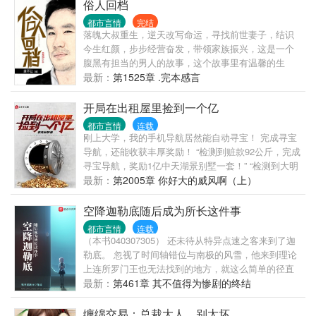
逍遥的日子。 什么？龙椅他要坐，龙床他要睡，龙椅
俗人回档
上的人他也不放过！ 主虽然阴狠，但是疼老婆~~
都市言情
完结
落魄大叔重生，逆天改写命运，寻找前世妻子，结识
今生红颜，步步经营奋发，带领家族振兴，这是一个
腹黑有担当的男人的故事，这个故事里有温馨的生
活，有铿锵的命运，有多彩的旅程。庚不让官方粉丝
最新：
第1525章 .完本感言
群：317610141（入群须验证订阅和粉丝值截图）俗人
群：375632241
开局在出租屋里捡到一个亿
都市言情
连载
刚上大学，我的手机导航居然能自动寻宝！ 完成寻宝
导航，还能收获丰厚奖励！ “检测到赃款92公斤，完成
寻宝导航，奖励1亿中天湖景别墅一套！” “检测到大明
星夏秋即将遇险，完成机缘导航，奖励现金1个亿！”
最新：
第2005章 你好大的威风啊（上）
“检测到10斤*头金一块，完成寻宝导航，奖励价值6亿
的远方文创置60%股份！” “……” 看着手机导航不断自
空降迦勒底随后成为所长这件事
动寻宝，以及完成寻宝导航之后的丰富奖励，叶枫表
都市言情
连载
示： “从今天起，四大比王的那四句名言，将从我的口
（本书040307305） 还未待从特异点速之客来到了迦
中说出！
勒底。 忽视了时间轴错位与南极的风雪，他来到理论
上连所罗门王也无法找到的地方，就这么简单的径直
走了进来。 “各位注意，从现在开始，我将合法接管整
最新：
第461章 其不值得为惨剧的终结
个迦勒底。也就是说，我将是你们的新任所长———
你们就叫我阿尼姆斯菲亚好了。” 月，>
缠绵交易：总裁大人，别太坏