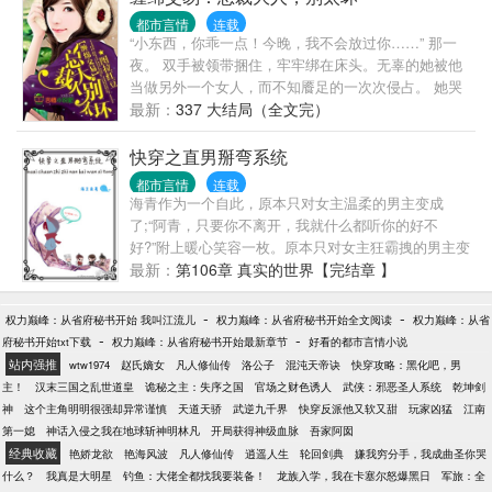
都市言情
连载
“小东西，你乖一点！今晚，我不会放过你……” 那一
夜。 双手被领带捆住，牢牢绑在床头。无辜的她被他
当做另外一个女人，而不知餍足的一次次侵占。 她哭
成泪人。 他可知道，现在睡在他身下，被他肆意折磨
最新：
337 大结局（全文完）
的人，明天就要成为他的嫂子？ …………………… 她
是准新娘，豪门准媳妇，人人羡慕不已。 可意外的一
快穿之直男掰弯系统
夜，却被人设计，> 翌日，站在教堂内。闺蜜却突然
都市言情
连载
闯进婚礼，撕开她身上的婚纱。 面对那一身青青紫紫
海青作为一个自此，原本只对女主温柔的男主变成
的吻痕，身为伴郎的‘小叔’一脸鄙夷，讽她不知廉耻。
了;“阿青，只要你不离开，我就什么都听你的好不
她笑着落泪。丢了头纱，转身离去。若他知道，这一
好?”附上暖心笑容一枚。原本只对女主狂霸拽的男主变
身吻痕都是他自己一手造就的，会不会也骂自己无
成了：“阿青，你要是敢离开，我就亲手打断你的
最新：
第106章 真实的世界【完结章 】
耻？ ………… 几年后，带着孩子重新回到这个城市。
腿！”附上嗜血笑容一枚。原本只对女主邪魅的男主变
意外的是，当年名望展家竟没落隐去。曾经的准新郎
成了：“阿青，不要离开哦~后果你不想知道的。”附上
-
-
权力巅峰：从省府秘书开始 我叫江流儿
权力巅峰：从省府秘书开始全文阅读
权力巅峰：从省
早已不在人世，连同他也消失不见。 可没想到，以为
妖孽笑容一枚。 ......海青说：“滚！劳资是直的！”本书
-
-
府秘书开始txt下载
权力巅峰：从省府秘书开始最新章节
好看的都市言情小说
永生不会再见的人，竟还会再遇。 ………… 他不断的
又名#我的任务世界里的男主都是些死基佬# #病娇男
站内强推
wtw1974
赵氏嫡女
凡人修仙传
洛公子
混沌天帝诀
快穿攻略：黑化吧，男
羞辱她，只为报仇。而后来，为什么又突然说要爱
主老是强迫我跟着他一起搞基# #我不搞基男主就黑化
主！
汉末三国之乱世道皇
诡秘之主：失序之国
官场之财色诱人
武侠：邪恶圣人系统
乾坤剑
她，要娶她？ 她傻傻的信了，却不想…… 宣布婚讯的
#作者一开始写文全凭一腔热血！完全不知道一些写文
神
这个主角明明很强却异常谨慎
天道天骄
武逆九千界
快穿反派他又软又甜
玩家凶猛
江南
当天，他竟挽着另外一个女人出现。 ………… 豆子是
的小技巧如第一章三千字吸引读者:)）后来有慢慢改过
第一媳
神话入侵之我在地球斩神明林凡
开局获得神级血脉
吾家阿囡
新人，希望大家多多疼爱。【收藏】+【推荐】
来，如果想弃文的话可以多看几章在考虑么:)。公告：
经典收藏
艳娇龙欲
艳海风波
凡人修仙传
逍遥人生
轮回剑典
嫌我穷分手，我成曲圣你哭
╭(╯3╰)╮
天万字更新掉落（分三章），求小天使们支持(
什么？
我真是大明星
钓鱼：大佬全都找我要装备！
龙族入学，我在卡塞尔怒爆黑日
军旅：全