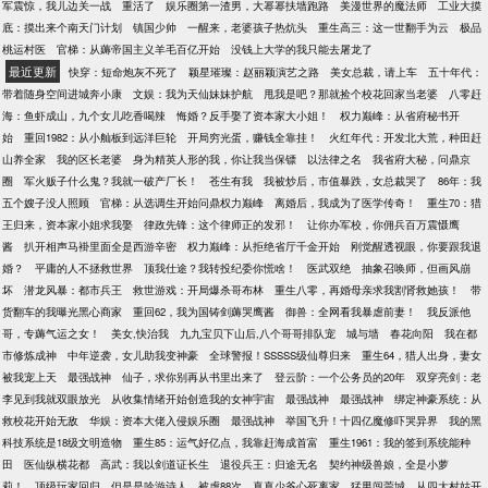
军震惊，我儿边关一战
重活了
娱乐圈第一渣男，大幂幂扶墙跑路
美漫世界的魔法师
工业大摸
底：摸出来个南天门计划
镇国少帅
一醒来，老婆孩子热炕头
重生高三：这一世翻手为云
极品
桃运村医
官梯：从薅帝国主义羊毛百亿开始
没钱上大学的我只能去屠龙了
最近更新
快穿：短命炮灰不死了
颖星璀璨：赵丽颖演艺之路
美女总裁，请上车
五十年代：
带着随身空间进城奔小康
文娱：我为天仙妹妹护航
甩我是吧？那就捡个校花回家当老婆
八零赶
海：鱼虾成山，九个女儿吃香喝辣
悔婚？反手娶了资本家大小姐！
权力巅峰：从省府秘书开
始
重回1982：从小舢板到远洋巨轮
开局穷光蛋，赚钱全靠挂！
火红年代：开发北大荒，种田赶
山养全家
我的区长老婆
身为精英人形的我，你让我当保镖
以法律之名
我省府大秘，问鼎京
圈
军火贩子什么鬼？我就一破产厂长！
苍生有我
我被炒后，市值暴跌，女总裁哭了
86年：我
五个嫂子没人照顾
官梯：从选调生开始问鼎权力巅峰
离婚后，我成为了医学传奇！
重生70：猎
王归来，资本家小姐求我娶
律政先锋：这个律师正的发邪！
让你办军校，你佣兵百万震慑鹰
酱
扒开相声马褂里面全是西游辛密
权力巅峰：从拒绝省厅千金开始
刚觉醒透视眼，你要跟我退
婚？
平庸的人不拯救世界
顶我仕途？我转投纪委你慌啥！
医武双绝
抽象召唤师，但画风崩
坏
潜龙风暴：都市兵王
救世游戏：开局爆杀哥布林
重生八零，再婚母亲求我割肾救她孩！
带
货翻车的我曝光黑心商家
重回62，我为国铸剑薅哭鹰酱
御兽：全网看我暴虐前妻！
我反派他
哥，专薅气运之女！
美女,快治我
九九宝贝下山后,八个哥哥排队宠
城与墙
春花向阳
我在都
市修炼成神
中年逆袭，女儿助我变神豪
全球警报！SSSSS级仙尊归来
重生64，猎人出身，妻女
被我宠上天
最强战神
仙子，求你别再从书里出来了
登云阶：一个公务员的20年
双穿亮剑：老
李见到我就双眼放光
从收集情绪开始创造我的女神宇宙
最强战神
最强战神
绑定神豪系统：从
救校花开始无敌
华娱：资本大佬入侵娱乐圈
最强战神
举国飞升！十四亿魔修吓哭异界
我的黑
科技系统是18级文明造物
重生85：运气好亿点，我靠赶海成首富
重生1961：我的签到系统能种
田
医仙纵横花都
高武：我以剑道证长生
退役兵王：归途无名
契约神级兽娘，全是小萝
莉！
顶级玩家回归，但是是吟游诗人
被虐88次，真真少爷心死离家
猛男闯莞城，从四大村姑开