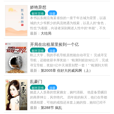
苍白。我好似有点明白，为什么我会如此的小心翼翼
了，因为害怕触及不到她的灵魂，却擦掉了那层美丽
娇艳异想
的色彩！
都市言情
连载
本书以东南沿海某省份的一座千年古城为背景，以该
城的大少爷辉少的风流艳遇为线索，以圣人的“食色，
性也”为着眼，向读者深刻阐述人性中的“本能”，不失
为折射现代都市人生活习俗和心理感受的心力之作。
最新：
大结局
开局在出租屋里捡到一个亿
都市言情
连载
刚上大学，我的手机导航居然能自动寻宝！ 完成寻宝
导航，还能收获丰厚奖励！ “检测到赃款92公斤，完成
寻宝导航，奖励1亿中天湖景别墅一套！” “检测到大明
星夏秋即将遇险，完成机缘导航，奖励现金1个亿！”
最新：
第2005章 你好大的威风啊（上）
“检测到10斤*头金一块，完成寻宝导航，奖励价值6亿
的远方文创置60%股份！” “……” 看着手机导航不断自
乱豪门
动寻宝，以及完成寻宝导航之后的丰富奖励，叶枫表
都市言情
连载
示： “从今天起，四大比王的那四句名言，将从我的口
她是人人羡慕的世家嫡女，婉约清丽。 他是备受瞩目
中说出！
的商界绅士，风华绝代。 四年前的秋天，他们在帝都
偶遇相爱，可他的戒指还未套上她的指，她却已经不
告而别…… 四年后的某夜，再见时，她已变得如罂粟
最新：
第288节 疯乱
般妖冶…… 帝都的天，因她而变！！！