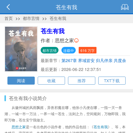
苍生有我
首页
>>
都市言情
>>
苍生有我
苍生有我
作者：
思想之家
都市言情
连载中
616 万字
最新章节：
第267章 界域皆安 归凡伴亲 共度余
生
最后更新：2026-06-22 12:37:51
阅读
收藏
推荐
TXT下载
苍生有我小说简介
从徽州城的风雨飘摇，异兽邪魔在哪，他张小凡便在哪，一指一灭一兽
潮，一城一市一万法，一界一域一苍生，法则之力，空间规则，万物即我，我
即万物，苍生安宁我做主。
思想之家
是一名出色的小说作者，他的作品包括：《
苍生有我
》、等，本
本精品，字字珠玑，作者思想之家创作的小说情节跌宕起伏、扣人心弦，情节