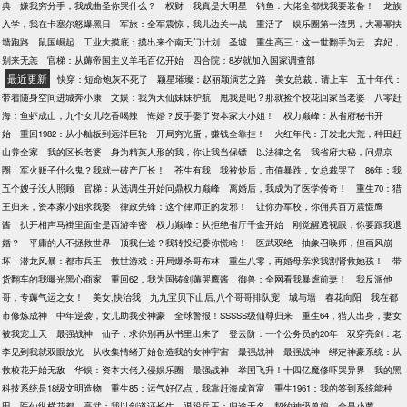
典
嫌我穷分手，我成曲圣你哭什么？
权财
我真是大明星
钓鱼：大佬全都找我要装备！
龙族
入学，我在卡塞尔怒爆黑日
军旅：全军震惊，我儿边关一战
重活了
娱乐圈第一渣男，大幂幂扶
墙跑路
鼠国崛起
工业大摸底：摸出来个南天门计划
圣墟
重生高三：这一世翻手为云
弃妃，
别来无恙
官梯：从薅帝国主义羊毛百亿开始
四合院：8岁就加入国家调查部
最近更新
快穿：短命炮灰不死了
颖星璀璨：赵丽颖演艺之路
美女总裁，请上车
五十年代：
带着随身空间进城奔小康
文娱：我为天仙妹妹护航
甩我是吧？那就捡个校花回家当老婆
八零赶
海：鱼虾成山，九个女儿吃香喝辣
悔婚？反手娶了资本家大小姐！
权力巅峰：从省府秘书开
始
重回1982：从小舢板到远洋巨轮
开局穷光蛋，赚钱全靠挂！
火红年代：开发北大荒，种田赶
山养全家
我的区长老婆
身为精英人形的我，你让我当保镖
以法律之名
我省府大秘，问鼎京
圈
军火贩子什么鬼？我就一破产厂长！
苍生有我
我被炒后，市值暴跌，女总裁哭了
86年：我
五个嫂子没人照顾
官梯：从选调生开始问鼎权力巅峰
离婚后，我成为了医学传奇！
重生70：猎
王归来，资本家小姐求我娶
律政先锋：这个律师正的发邪！
让你办军校，你佣兵百万震慑鹰
酱
扒开相声马褂里面全是西游辛密
权力巅峰：从拒绝省厅千金开始
刚觉醒透视眼，你要跟我退
婚？
平庸的人不拯救世界
顶我仕途？我转投纪委你慌啥！
医武双绝
抽象召唤师，但画风崩
坏
潜龙风暴：都市兵王
救世游戏：开局爆杀哥布林
重生八零，再婚母亲求我割肾救她孩！
带
货翻车的我曝光黑心商家
重回62，我为国铸剑薅哭鹰酱
御兽：全网看我暴虐前妻！
我反派他
哥，专薅气运之女！
美女,快治我
九九宝贝下山后,八个哥哥排队宠
城与墙
春花向阳
我在都
市修炼成神
中年逆袭，女儿助我变神豪
全球警报！SSSSS级仙尊归来
重生64，猎人出身，妻女
被我宠上天
最强战神
仙子，求你别再从书里出来了
登云阶：一个公务员的20年
双穿亮剑：老
李见到我就双眼放光
从收集情绪开始创造我的女神宇宙
最强战神
最强战神
绑定神豪系统：从
救校花开始无敌
华娱：资本大佬入侵娱乐圈
最强战神
举国飞升！十四亿魔修吓哭异界
我的黑
科技系统是18级文明造物
重生85：运气好亿点，我靠赶海成首富
重生1961：我的签到系统能种
田
医仙纵横花都
高武：我以剑道证长生
退役兵王：归途无名
契约神级兽娘，全是小萝