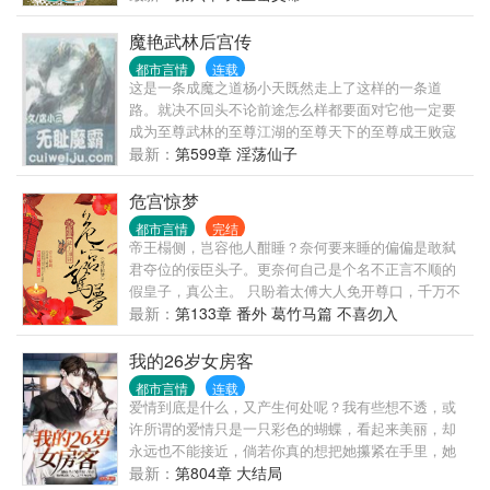
应该会这样祥和、平静的过完这辈子，但现实让他们
走上另一条不同的路……
魔艳武林后宫传
都市言情
连载
这是一条成魔之道杨小天既然走上了这样的一条道
路。就决不回头不论前途怎么样都要面对它他一定要
成为至尊武林的至尊江湖的至尊天下的至尊成王败寇
成功了他就是名传千古的霸主失败了他就是遗臭万年
最新：
第599章 淫荡仙子
的恶魔
危宫惊梦
都市言情
完结
帝王榻侧，岂容他人酣睡？奈何要来睡的偏偏是敢弑
君夺位的佞臣头子。更奈何自己是个名不正言不顺的
假皇子，真公主。 只盼着太傅大人免开尊口，千万不
要三五不时提起：“今儿是良辰吉日，皇帝您该驾崩
最新：
第133章 番外 葛竹马篇 不喜勿入
了。”她这个冒牌的皇帝宁可舍弃皇位浪迹天涯，过那
逍遥的日子。 什么？龙椅他要坐，龙床他要睡，龙椅
我的26岁女房客
上的人他也不放过！ 主虽然阴狠，但是疼老婆~~
都市言情
连载
爱情到底是什么，又产生何处呢？我有些想不透，或
许所谓的爱情只是一只彩色的蝴蝶，看起来美丽，却
永远也不能接近，倘若你真的想把她攥紧在手里，她
便会挣扎，然后在挣扎中摩擦掉了所有的色彩，从此
最新：
第804章 大结局