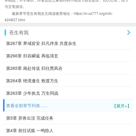
与文笔俱佳。
最新章节苍生有我全文阅读推荐地址：https://m.xs777.org/info-
424837.html
苍生有我
第267章 界域皆安 归凡伴亲 共度余生
第266章 归谷瞬返 再临清玄
第265章 南赴传送 归往黑风谷
第264章 绝境逢生 救渡万生
第263章 少年执戈 万生同战
查看全部章节列表......
【展开+】
第5章 异兽出没 完成任务
第4章 前往试炼 一鸣惊人