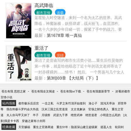
高武降临
都市言情
连载
蓝星坠入时空隧道，来到一个名为太乙的世界。高武
降临，神魔纵横，妖怪肆虐，战火纷飞，血流漂杵。
一名十六岁的少年目睹一切，握紧了手中的战刀。要
以手中之刀，为家人，为炎黄，杀出一片新天地！
最新：
第1678章 唯一真仙
重活了
都市言情
完结
重活了是尝谕写的都市生活类小说....重生后任昊做的
第一件事，就是给他暗恋了近十年的语文老师寄去了
一封赤裸裸的……情书！ 然后。 一个男孩与几个女人
没羞没臊的生活，华丽地开始了。 …… 书友群：
最新：
第3结03章 【大结局（下）】
【36434839】 书友群：【77582007】 书友群:
【7313123】 …… …… 新书【重生之玩物人生】已经
-
-
-
-
苍生有我 思想之家
苍生有我全文阅读
苍生有我txt下载
苍生有我最新章节
好看的都市
上传，望票票收藏支持咯…… 请把票投给新书吧谢谢
言情小说
了……
站内强推
都市极乐后后宫
一念之私
斗罗之朱竹清开始签到
洛公子
混沌天帝诀
邪世帝
尊
我在终极斗罗约会大作战
汉末三国之乱世道皇
太古龙象诀
官场之财色诱人
重生之官
道
夫人你马甲又掉了
半子
月绒祭
武逆九千界
绝世武神
绝世道君
小明是怎么死的
[火
影]我是卡卡西
穿越之家有小夫郎
经典收藏
天官赐福
重生之官路商途
重生51年：隐居深山建立超级家
逍遥人生
轮回剑