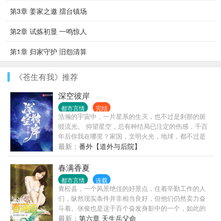
第3章 姜家之邀 擂台镇场
第2章 试炼初显 一鸣惊人
第1章 归家守护 旧怨清算
《苍生有我》推荐
深空彼岸
都市言情
完结
浩瀚的宇宙中，一片星系的生灭，也不过是刹那的斑
驳流光。 仰望星空，总有种结局已注定的伤感，千百
年后你我在哪里？家国，文明火光，地球，都不过是
深空中的一粒尘埃。 星空一瞬，人间千年。 虫鸣一世
最新：
番外【道外与后院】
不过秋，你我一样在争渡。 深空尽头到底有什么？
—————— 书友群见书友圈置顶帖。
春满香夏
都市言情
连载
青松县，一个风景绝佳的好景点，住着辛勤工作的人
们，纵然现实条件并非相当良好，但他们仍然卖力奋
斗着。张俊也是这千百个奋发身影中的一个，如此的
平凡，如果没有意外的话，张俊、叶子、莲婶一家人
最新：
第六章 天生岳父命