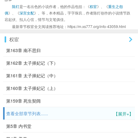
陈灯
是一名出色的小说作者，他的作品包括：《
权宦
》、《
重生之怨
偶
》、《
深宫女配
》、等，本本精品，字字珠玑，作者陈灯创作的小说情节跌
宕起伏、扣人心弦，情节与文笔俱佳。
最新章节权宦全文阅读推荐地址：https://m.xs777.org/info-43059.html
权宦
第163章 南不思归
第162章 太子择妃记（下）
第161章 太子择妃记（中）
第160章 太子择妃记（上）
第159章 死生契阔
查看全部章节列表......
【展开+】
第5章 内书堂