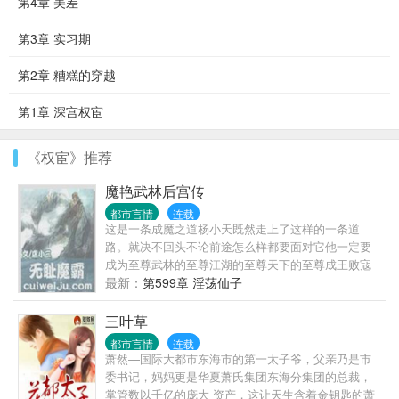
第4章 美差
第3章 实习期
第2章 糟糕的穿越
第1章 深宫权宦
《权宦》推荐
魔艳武林后宫传
都市言情
连载
这是一条成魔之道杨小天既然走上了这样的一条道
路。就决不回头不论前途怎么样都要面对它他一定要
成为至尊武林的至尊江湖的至尊天下的至尊成王败寇
成功了他就是名传千古的霸主失败了他就是遗臭万年
最新：
第599章 淫荡仙子
的恶魔
三叶草
都市言情
连载
萧然—国际大都市东海市的第一太子爷，父亲乃是市
委书记，妈妈更是华夏萧氏集团东海分集团的总裁，
掌管数以千亿的庞大 资产，这让天生含着金钥匙的萧