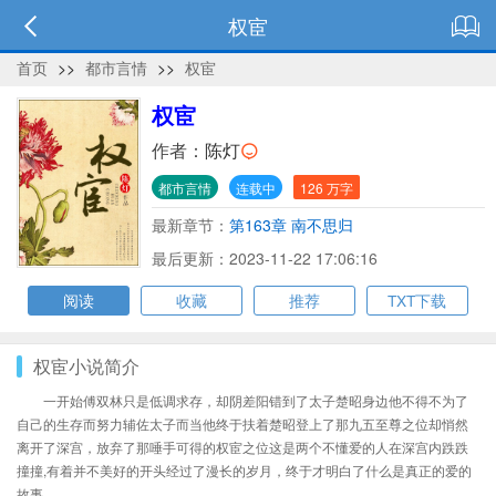
权宦
首页
>>
都市言情
>>
权宦
权宦
作者：
陈灯
都市言情
连载中
126 万字
最新章节：
第163章 南不思归
最后更新：2023-11-22 17:06:16
阅读
收藏
推荐
TXT下载
权宦小说简介
一开始傅双林只是低调求存，却阴差阳错到了太子楚昭身边他不得不为了
自己的生存而努力辅佐太子而当他终于扶着楚昭登上了那九五至尊之位却悄然
离开了深宫，放弃了那唾手可得的权宦之位这是两个不懂爱的人在深宫内跌跌
撞撞,有着并不美好的开头经过了漫长的岁月，终于才明白了什么是真正的爱的
故事