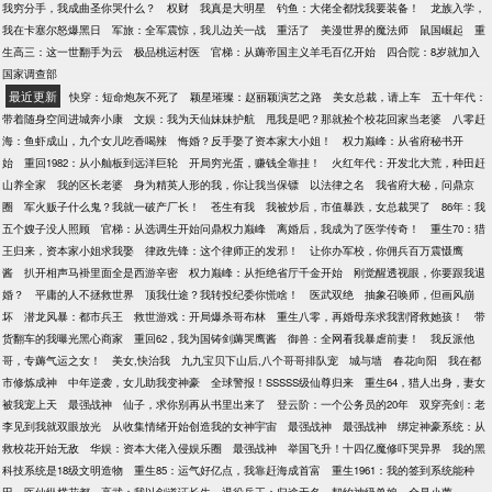
我穷分手，我成曲圣你哭什么？
权财
我真是大明星
钓鱼：大佬全都找我要装备！
龙族入学，
意外的是，当年名望展家竟没落隐去。曾经的准新郎
我在卡塞尔怒爆黑日
军旅：全军震惊，我儿边关一战
重活了
美漫世界的魔法师
鼠国崛起
重
早已不在人世，连同他也消失不见。 可没想到，以为
生高三：这一世翻手为云
极品桃运村医
官梯：从薅帝国主义羊毛百亿开始
四合院：8岁就加入
永生不会再见的人，竟还会再遇。 ………… 他不断的
国家调查部
羞辱她，只为报仇。而后来，为什么又突然说要爱
最近更新
快穿：短命炮灰不死了
颖星璀璨：赵丽颖演艺之路
美女总裁，请上车
五十年代：
她，要娶她？ 她傻傻的信了，却不想…… 宣布婚讯的
带着随身空间进城奔小康
文娱：我为天仙妹妹护航
甩我是吧？那就捡个校花回家当老婆
八零赶
当天，他竟挽着另外一个女人出现。 ………… 豆子是
海：鱼虾成山，九个女儿吃香喝辣
悔婚？反手娶了资本家大小姐！
权力巅峰：从省府秘书开
新人，希望大家多多疼爱。【收藏】+【推荐】
始
重回1982：从小舢板到远洋巨轮
开局穷光蛋，赚钱全靠挂！
火红年代：开发北大荒，种田赶
╭(╯3╰)╮
山养全家
我的区长老婆
身为精英人形的我，你让我当保镖
以法律之名
我省府大秘，问鼎京
圈
军火贩子什么鬼？我就一破产厂长！
苍生有我
我被炒后，市值暴跌，女总裁哭了
86年：我
五个嫂子没人照顾
官梯：从选调生开始问鼎权力巅峰
离婚后，我成为了医学传奇！
重生70：猎
王归来，资本家小姐求我娶
律政先锋：这个律师正的发邪！
让你办军校，你佣兵百万震慑鹰
酱
扒开相声马褂里面全是西游辛密
权力巅峰：从拒绝省厅千金开始
刚觉醒透视眼，你要跟我退
婚？
平庸的人不拯救世界
顶我仕途？我转投纪委你慌啥！
医武双绝
抽象召唤师，但画风崩
坏
潜龙风暴：都市兵王
救世游戏：开局爆杀哥布林
重生八零，再婚母亲求我割肾救她孩！
带
货翻车的我曝光黑心商家
重回62，我为国铸剑薅哭鹰酱
御兽：全网看我暴虐前妻！
我反派他
哥，专薅气运之女！
美女,快治我
九九宝贝下山后,八个哥哥排队宠
城与墙
春花向阳
我在都
市修炼成神
中年逆袭，女儿助我变神豪
全球警报！SSSSS级仙尊归来
重生64，猎人出身，妻女
被我宠上天
最强战神
仙子，求你别再从书里出来了
登云阶：一个公务员的20年
双穿亮剑：老
李见到我就双眼放光
从收集情绪开始创造我的女神宇宙
最强战神
最强战神
绑定神豪系统：从
救校花开始无敌
华娱：资本大佬入侵娱乐圈
最强战神
举国飞升！十四亿魔修吓哭异界
我的黑
科技系统是18级文明造物
重生85：运气好亿点，我靠赶海成首富
重生1961：我的签到系统能种