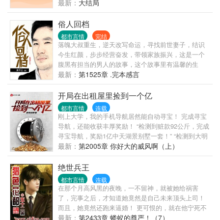
为折射现代都市人生活习俗和心理感受的心力之作。
最新：
大结局
俗人回档
都市言情
完结
落魄大叔重生，逆天改写命运，寻找前世妻子，结识
今生红颜，步步经营奋发，带领家族振兴，这是一个
腹黑有担当的男人的故事，这个故事里有温馨的生
活，有铿锵的命运，有多彩的旅程。庚不让官方粉丝
最新：
第1525章 .完本感言
群：317610141（入群须验证订阅和粉丝值截图）俗人
群：375632241
开局在出租屋里捡到一个亿
都市言情
连载
刚上大学，我的手机导航居然能自动寻宝！ 完成寻宝
导航，还能收获丰厚奖励！ “检测到赃款92公斤，完成
寻宝导航，奖励1亿中天湖景别墅一套！” “检测到大明
星夏秋即将遇险，完成机缘导航，奖励现金1个亿！”
最新：
第2005章 你好大的威风啊（上）
“检测到10斤*头金一块，完成寻宝导航，奖励价值6亿
的远方文创置60%股份！” “……” 看着手机导航不断自
绝世兵王
动寻宝，以及完成寻宝导航之后的丰富奖励，叶枫表
都市言情
连载
示： “从今天起，四大比王的那四句名言，将从我的口
在那个月高风黑的夜晚，一不留神，就被她给祸害
中说出！
了，完事之后，才知道她竟然是自己未来顶头上司！
而且，她竟然还跑来逼婚！ 更可恨的，就在他宁死不
从之际，她竟然一把钱砸在他脸上：“娶我，这钱就是
最新：
第2433章 蝼蚁的尊严！（7）