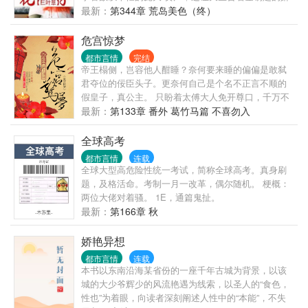
然能够畅游都市！ 原本十三岁的他不懂人事，可是意
最新：
第344章 荒岛美色（终）
外得到一个神秘的戒指——御女戒！于是一切都改变
了！ 年少风~流、遨游花~丛，守着一个绝美的家庭，
危宫惊梦
占据着外面无数绝代佳丽！类型俱全，一个不少！年
都市言情
完结
幼的幼~女、娇憨的小萝~莉、情窦初开的青春少女、
帝王榻侧，岂容他人酣睡？奈何要来睡的偏偏是敢弑
美丽绝质冰冷高贵的女王、温柔贤惠的美少妇、雍容
君夺位的佞臣头子。更奈何自己是个名不正言不顺的
华贵的熟~妇等等美..
假皇子，真公主。 只盼着太傅大人免开尊口，千万不
要三五不时提起：“今儿是良辰吉日，皇帝您该驾崩
最新：
第133章 番外 葛竹马篇 不喜勿入
了。”她这个冒牌的皇帝宁可舍弃皇位浪迹天涯，过那
逍遥的日子。 什么？龙椅他要坐，龙床他要睡，龙椅
全球高考
上的人他也不放过！ 主虽然阴狠，但是疼老婆~~
都市言情
连载
全球大型高危险性统一考试，简称全球高考。真身刷
题，及格活命。考制一月一改革，偶尔随机。 梗概：
两位大佬对着骚。 1E，通篇鬼扯。
最新：
第166章 秋
娇艳异想
都市言情
连载
本书以东南沿海某省份的一座千年古城为背景，以该
城的大少爷辉少的风流艳遇为线索，以圣人的“食色，
性也”为着眼，向读者深刻阐述人性中的“本能”，不失