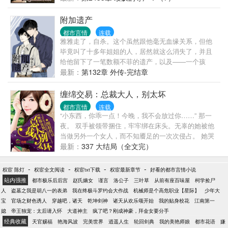
你的。” 现在的女人真流氓...... ...... （书名，将正式
更名为《绝世兵王》，理由，相信大家都懂的。） ...
附加遗产
都市言情
连载
雅雅走了，自杀。这个虽然跟他毫无血缘关系，但他
毕竟叫了十多年姐姐的人，居然就这么消失了，并且
给他留下了一笔数额不菲的遗产，以及——一个孩
子。那年他才十九，自己都还是小孩儿，却莫名奇妙
最新：
第132章 外传-完结章
要照顾一个十五岁的少年。这孩子并不麻烦，青春期
的躁郁与叛逆在他身上无迹可寻，智商极高，还有着
缠绵交易：总裁大人，别太坏
超越年龄的稳重与成熟，无论是生活还是学习没有一
都市言情
连载
样需要他操心，反而能把家里打理得井井有条。只是,
“小东西，你乖一点！今晚，我不会放过你……” 那一
越相处越发现，这小子的心眼儿多得有些让人害怕
夜。 双手被领带捆住，牢牢绑在床头。无辜的她被他
啊。他后悔了，能只要钱，不要人吗。孽毒舌娘受是
当做另外一个女人，而不知餍足的一次次侵占。 她哭
个全能学霸本文为《娘娘腔》中的造型师者是个蛇精
成泪人。 他可知道，现在睡在他身下，被他肆意折磨
最新：
337 大结局（全文完）
病，无虐不欢，适合看了娘娘腔也没有扎作者小人，
的人，明天就要成为他的嫂子？ …………………… 她
看了小白杨也没有粉转黑的强健人士观看，（什么你
是准新娘，豪门准媳妇，人人羡慕不已。 可意外的一
-
-
-
-
权宦 陈灯
权宦全文阅读
权宦txt下载
权宦最新章节
好看的都市言情小说
说你就好这口那赶紧收藏点击不要犹豫！）另外这文
夜，却被人设计，> 翌日，站在教堂内。闺蜜却突然
站内强推
都市极乐后后宫
赵氏嫡女
谨言
洛公子
三叶草
从前有座百味屋
柯学捡尸
主角是娘受，呢一昂娘受，阅前请知悉，像老千这种
闯进婚礼，撕开她身上的婚纱。 面对那一身青青紫紫
人
盗墓之我是胡八一的表弟
我在终极斗罗约会大作战
机械师是个高危职业【星际】
少年大
渣攻就算雷到你们也不会负责的哟呵呵呵呵呵呵~~~~
的吻痕，身为伴郎的‘小叔’一脸鄙夷，讽她不知廉耻。
宝
官场之财色诱人
穿越吧，诸天
乾坤剑神
诸天从欢乐颂开始
我的贴身校花
江南第一
她笑着落泪。丢了头纱，转身离去。若他知道，这一
媳
帝王独宠：太后请入怀
大道神主
疯了吧？刚成神豪，拜金女要分手
身吻痕都是他自己一手造就的，会不会也骂自己无
经典收藏
天官赐福
艳海风波
完美世界
逍遥人生
轮回剑典
我的美艳师娘
都市花语
嫌
耻？ ………… 几年后，带着孩子重新回到这个城市。