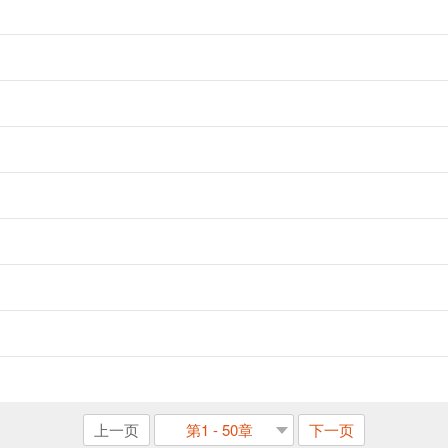
上一页
第1 - 50章
下一页