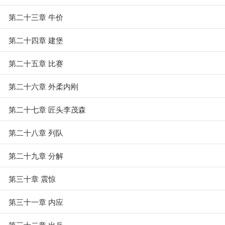
第二十三章 牛价
第二十四章 建堡
第二十五章 比赛
第二十六章 外柔内刚
第二十七章 匠头李茂森
第二十八章 列队
第二十九章 分解
第三十章 震惊
第三十一章 内应
第三十二章 出兵