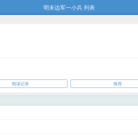
明末边军一小兵 列表
阅读记录
推荐