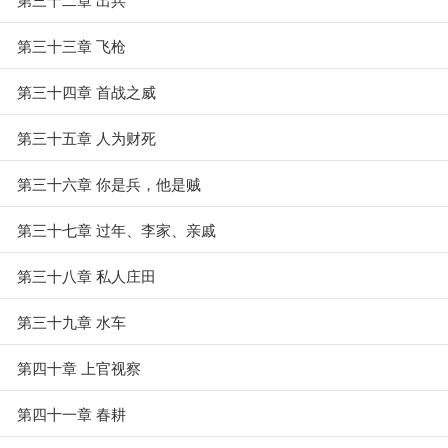
第三十三章 飞枪
第三十四章 首战之威
第三十五章 人为财死
第三十六章 你是兵，他是贼
第三十七章 过年、李家、亲戚
第三十八章 私人庄田
第三十九章 水车
第四十章 上官视察
第四十一章 春耕