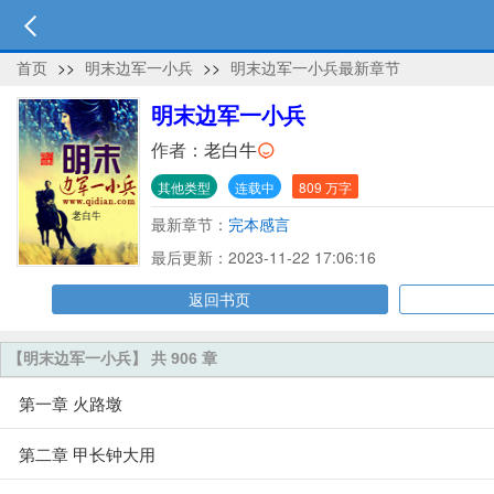
首页
>>
明末边军一小兵
>>
明末边军一小兵最新章节
明末边军一小兵
作者：
老白牛
其他类型
连载中
809 万字
最新章节：
完本感言
最后更新：2023-11-22 17:06:16
返回书页
【明末边军一小兵】 共 906 章
第一章 火路墩
第二章 甲长钟大用