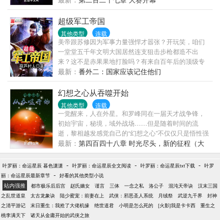
超级军工帝国
其他类型
连载
美帝跟苏修因为军事力量强悍才嚣张？开玩笑，咱们
一堂堂五千年文明大国居然连支狙击步枪都造不出
来？这不是赤果果地打脸吗？有来自百年后的顶级专
家，这还是事儿么？ “谁TMD说不是事？来我面前我跟
最新：
番外二：国家应该记住他们
你聊聊？”刘一九头痛地说道，材料不行，制造不行，
甚至工业体系都不行！不就是造个可以打到地球任何
幻想之心从吞噬开始
地方的洲际导弹？咋就这么难捏！ 巴铁想要可以覆盖
其他类型
连载
整个阿三国的飞弹？没问题，咱们卖呀，国家都搞改
一觉醒来，人在外星。和罗峰同在一届天才战争锋，
革开放了呢！什么？两伊战争爆发了？凭什么苏修跟
初始宇宙，秘境，域外战场……但是随着时间的流
美帝能够卖武器咱们不能够卖？别扯淡，只要他们给
逝，黎相越发感觉自己的“幻想之心”不仅仅只是悟性强
钱，有啥卖啥！当然，核武器以及运载核武器可以打
化那么简单。心中幻想降临现实，即是幻想之心。
最新：
第四百四十八章 时光尽头，新的征程（大
到美国，也能够打到咱们自己的洲际导弹是不能够卖
（《吞噬星空》第一章到第85章，第86章开始《雪鹰
结局）
滴！ 苏修熬不住了？美帝真的想搞太空武器竞赛？陪
领主》）
-
-
-
叶罗丽：命运星辰 暮色潇潇
叶罗丽：命运星辰全文阅读
叶罗丽：命运星辰txt下载
叶罗
你呀！反正咱们是不存在的秘密科研基地，所有的盈
-
丽：命运星辰最新章节
好看的其他类型小说
亏自负呢……
站内强推
都市极乐后后宫
赵氏嫡女
谨言
三体
一念之私
洛公子
混沌天帝诀
汉末三国
之乱世道皇
太古龙象诀
陆少蜜宠：前妻在上
武侠：邪恶圣人系统
月绒祭
武逆九千界
封神
之清平游记
末日重生：我抢了大佬机缘
绝世道君
小明是怎么死的
[火影]我是卡卡西
重生之
桃李满天下
诸天从金庸开始的武侠之旅