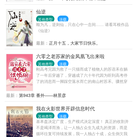
孩子罢了！”重生后，大昭帝：“朕的皇子，你且动一下
试试！...
仙逆
其他类型
连载
顺为凡，逆则仙，只在心中一念间…… 请看耳根作品
《仙逆》
最新：
正月十五，大家节日快乐。
六零之老苏家的金凤凰飞出来啦
其他类型
连载
刚高考完因为救了一只猫而成了植物人的苏语禾在躺
了一年后穿越了，穿越成了六十年代因为听到高考停
了的消息而一脚踩空落水而亡的南山村苏禾。骤然穿
到六十年代农村，没手机没电没网，连上厕所都没
纸，苏禾很不适应，但还要面临找工作的压力……
最新：
第943章 番外——林景彦
哎，她还是个孩子啊，还有她刚考上的大学啊，没
啦！！！……认清事实后，苏禾开始了在六十年代的
我在火影世界开辟信息时代
求生生涯，并且一不小心，竟然端上了铁饭碗，还把
其他类型
连载
整个老苏家都带起来了！不止活成了人人羡慕的样
基本盘决定广度，生产模式决定深度！ 真正的收割并
子，还有了幸福的家庭，日子过得风生水起，在六七
不是竭泽而渔，让一人独占众生九成九的资源，而是
十年代，活出了她想要的生活……
循环往复可持续发展，我一人独占十成，众生倒欠我