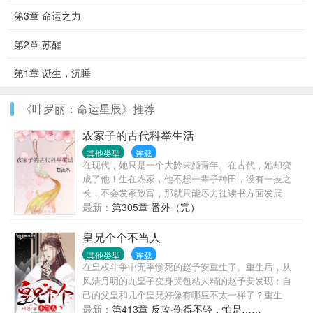
第3章 命运之力
第2章 苏醒
第1章 诞生，沉睡
《叶罗丽：命运星辰》推荐
农家子的古代科举生活
其他类型
连载
在现代，她只是一个大龄未婚青年。在古代，她却变
成了他！生在农家，他不想一辈子种田，没有一技之
长，不会发家致富，那就只能尽力往读书方面发展
了。至于是男是女？在生存面前还需要矫情吗？文女
最新：
第305章 番外（完）
穿男，主角会娶妻，像一般人一样生活，不搞基，基
本上没有什么金手指，现实流。公告：本文于下周三
皇兄个个不当人
（10月26日）入V，当天更新一万字，之后每天保持日
其他类型
连载
更3000大家多多支持。
在皇权斗争中无辜惨死的赵予安重生了。重生后，从
风清月明的九皇子变身哭包粘人精的赵予安发现：自
己的父皇和几个皇兄好像有哪里不太一样了？重生
前，大昭帝：“九皇子？朕记得，不过就是个宫女生的
最新：
第413章 反攻·伤得不轻，怕是……