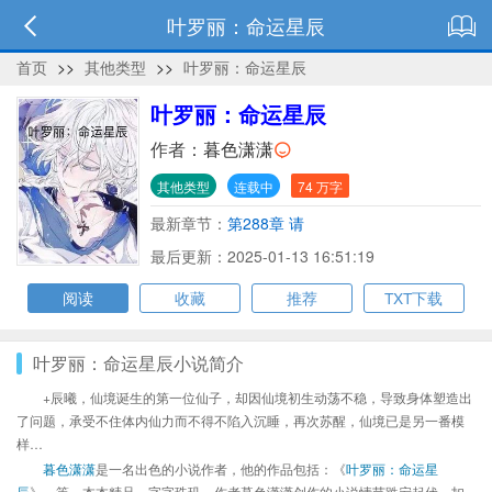
叶罗丽：命运星辰
首页
>>
其他类型
>>
叶罗丽：命运星辰
叶罗丽：命运星辰
作者：
暮色潇潇
其他类型
连载中
74 万字
最新章节：
第288章 请
最后更新：2025-01-13 16:51:19
阅读
收藏
推荐
TXT下载
叶罗丽：命运星辰小说简介
+辰曦，仙境诞生的第一位仙子，却因仙境初生动荡不稳，导致身体塑造出
了问题，承受不住体内仙力而不得不陷入沉睡，再次苏醒，仙境已是另一番模
样…
暮色潇潇
是一名出色的小说作者，他的作品包括：《
叶罗丽：命运星
辰
》、等，本本精品，字字珠玑，作者暮色潇潇创作的小说情节跌宕起伏、扣