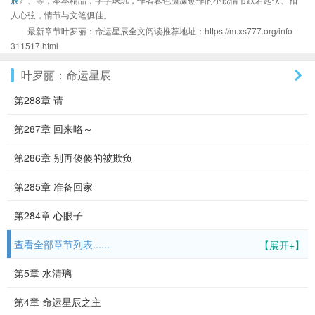
人心弦，情节与文笔俱佳。
最新章节叶罗丽：命运星辰全文阅读推荐地址：https://m.xs777.org/info-
311517.html
叶罗丽：命运星辰
第288章 请
第287章 回来咯～
第286章 别再傻傻的被欺负
第285章 准备回家
第284章 心眼子
查看全部章节列表......
【展开+】
第5章 水清璃
第4章 命运星辰之主