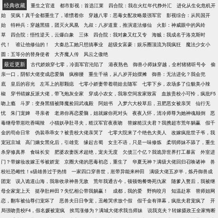
经典收藏
重生之官道
都市影视：首选江莱
四合院：我在火红年代挣外汇
进化从生化危机开
始
笑疯！真千金都重生了，谁惯着你
穿越八零：恶毒女配攻略最强军官
影视综合：从民国开
始
特种兵：穿越黑猫，团灭火凤凰
九叔：八岁道童，推演道法修仙
火影：神威眼中的风铃
草
四合院：悟性逆天，云爆白象
三体
四合院：我对象又红又专
海贼：我成名于洛克斯时
代！
谁让他修仙的！
大秦总工她只想搞事业
超级女富豪：娱乐圈顶流为我疯狂
魔法少女小
圆：五等分的替身使者
大齐魔人传
风云之傲绝
最近更新
古代娇娘穿七零，冷面军官沦陷了
港夜熟色
御兽小师妹穿越，全村猪猪听号令
偷
亲一口，阴郁大佬变成恋爱脑
疯柳腰
重生千禧，从八岁开始摆摊
御兽：无法进化？我会兜
底
皇后的容光
左耳上的那颗痣
七零小娇妻带着萌娃去随军
七零下乡，农场多了位貌美小辣
椒
穿书错嫁反派大佬，带飞炮灰全家
穿成小农女，我靠空间发家致富
血族贵校小可怜，疯批F5
吻上瘾
斗罗：变身黑猫被降魔捡回武魂殿
阿姐书
入梦六大校草后，丑肥恶女被亲哭
仙行无
忧
朱门宠婢
寻亲者
老弟你再恋爱脑，姐就嫁你死对头
夜夜入怀，清冷师尊为她神魂颠倒
恶
毒继母带崽吃香喝辣
小猫妖孕肚寻夫，糙汉军官夜夜吻
替嫁糙汉夫君？我携超市荒年躺赢
假千
金的苟命日常
伪装乖乖女？被贵校大佬亲哭了
七零大院来了个绝色大美人
改嫁疯批世子爷，我
宠冠京城
高门嫡女黑化后，引雄竞
缘起古蜀
女主不语，只是一味修炼
柔弱师妹不舔了，重生
杀穿修真界
食味长安
肥婆农妻医术超绝，宠夫无度
欠债三个亿？我诡异世界打工暴富
外室进
门？带嫁妆改嫁王爷被娇宠
京圈大佬的恶毒初恋，重生了
华夏无神？满级大佬回归召唤诸神
兽
校社恐雌性！s级雄兽过于热情
一家四口穿兽世，崽带异能来种田
满级大佬五岁半，炼丹御兽成
团宠
误入诡道山海，我靠收录神兽无敌
荒年我通古今，顿顿饱餐馋死仇家
随爹入赘后，我被继
母全家宠上天
挺孕肚种田？失忆相公带我躺赢！
成都，我的爱
野狗咬月
知温赴寒
替师姐网
恋，翻车被仙尊们宠坏了
恶兽夫日日争宠，丑雌哭求放个假
假千金有弹幕，疯批夫君宠疯了
开
局强吻贵校F4，假名媛被宠疯
挨骂涨修为？满城大佬求我当师妹
说我克夫？转嫁摄政王全家悔断