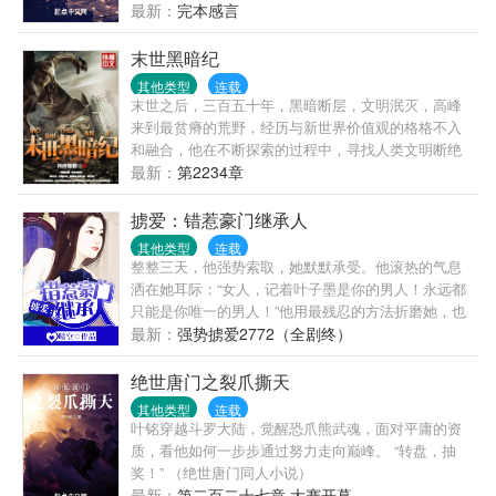
九成！ 无限互联的诞生让忍界进入信息时代，渡边彻
最新：
完本感言
表示，整个忍界都是我的苗圃，大筒木来了也是我的
韭菜！
末世黑暗纪
其他类型
连载
末世之后，三百五十年，黑暗断层，文明泯灭，高峰
来到最贫瘠的荒野，经历与新世界价值观的格格不入
和融合，他在不断探索的过程中，寻找人类文明断绝
的原因，并在与末世统治者的斗争中不断的挖掘历史
最新：
第2234章
的真相，从一个意外的旅人转变成带领人类寻找文明
复兴的领头人。 杀戮，背叛，热血，友情，阴谋，战
掳爱：错惹豪门继承人
争，一切都在高峰的末世之旅上演，身世的迷茫，新
其他类型
连载
人类的进化方式，旧文明的苟延残喘，
整整三天，他强势索取，她默默承受。他滚热的气息
洒在她耳际：“女人，记着叶子墨是你的男人！永远都
只能是你唯一的男人！”他用最残忍的方法折磨她，也
用最甜蜜的方式宠爱她。她以为，高高在上的亿万总
最新：
强势掳爱2772（全剧终）
裁爱上了她这个小小女佣。她珠胎暗结之时，他却一
声令下：孩子打掉！这个女人，让她在这个世界消
绝世唐门之裂爪撕天
失……
其他类型
连载
叶铭穿越斗罗大陆，觉醒恐爪熊武魂，面对平庸的资
质，看他如何一步步通过努力走向巅峰。 “转盘，抽
奖！” （绝世唐门同人小说）
最新：
第二百二十七章 大赛开幕