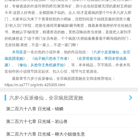
好，专修诡道的外道符师四师兄!家里有矿，胆小怂包却蛮横无理的废材五师姐!
今禾:这群人好奇葩，全都跟疯子似的。众人:你才是最疯的那个!!!今禾六岁入师
门，大家本以为来了个香香软软的小师妹，没想到却是个凶残至极的混世小魔
王!初入宗门学院，把新生揍得哭爹喊娘!藏书阁里，拽着鼻青脸肿的学生给她念
书，教她认字!秘境里，精通兽语的她，竟然召唤凶兽当坐骑，直接把人家到手
的机缘抢走了!这个师门全员奇葩，个个疯批!大师姐秦桑看着不断闯祸的同门，
无奈扶额:果然，不是一家人，不进一家门啊！
木筠笙
是一名出色的小说作者，他的作品包括：《
六岁小反派修仙，全宗
疯批团宠她
》、《
仙子她只想杀了作者
》、《
在异世捡垃圾，带回末世搞基
建
》、《
修仙，从抢夺主角机缘开始
》、等，本本精品，字字珠玑，作者木筠
笙创作的小说情节跌宕起伏、扣人心弦，情节与文笔俱佳。
最新章节六岁小反派修仙，全宗疯批团宠她全文阅读推荐地址：
https://m.xs777.org/info-425305.html
六岁小反派修仙，全宗疯批团宠她
第二百六十八章 日光城－锦鳞
第二百六十七章 日光城－岩山兽
第二百六十六章 日光城－柳大小姐做生意