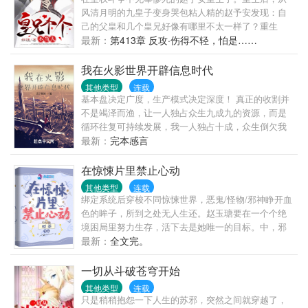
风清月明的九皇子变身哭包粘人精的赵予安发现：自
己的父皇和几个皇兄好像有哪里不太一样了？重生
前，大昭帝：“九皇子？朕记得，不过就是个宫女生的
最新：
第413章 反攻·伤得不轻，怕是……
孩子罢了！”重生后，大昭帝：“朕的皇子，你且动一下
试试！...
我在火影世界开辟信息时代
其他类型
连载
基本盘决定广度，生产模式决定深度！ 真正的收割并
不是竭泽而渔，让一人独占众生九成九的资源，而是
循环往复可持续发展，我一人独占十成，众生倒欠我
九成！ 无限互联的诞生让忍界进入信息时代，渡边彻
最新：
完本感言
表示，整个忍界都是我的苗圃，大筒木来了也是我的
韭菜！
在惊悚片里禁止心动
其他类型
连载
绑定系统后穿梭不同惊悚世界，恶鬼/怪物/邪神睁开血
色的眸子，所到之处无人生还。赵玉瑭要在一个个绝
境困局里努力生存，活下去是她唯一的目标。中，邪
神降临，伸手将她拉入深井。“我允许你做我的侍者，
最新：
全文完。
你将永远追随我，依赖我，接受我的庇佑。...
一切从斗破苍穹开始
其他类型
连载
只是稍稍抱怨一下人生的苏邪，突然之间就穿越了，