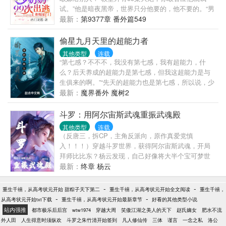
试。”他是暗夜黑帝，世界只分他要的，他不要的。“男
人，你是我不要的！”她带球逃离，几年后领着“迷你
最新：
第9377章 番外篇549
版”归来：“怪叔叔，不准欺负我妈咪！”“欺负她才有你
这个坏东西，不想添个弟弟？”
偷星九月天里的超能力者
其他类型
连载
“第七感？不不不，我没有第七感，我有超能力，什
么？后天养成的超能力是第七感，但我这超能力是与
生俱来的啊。”“先天的超能力也是第七感，所以说，少
年，拯救世界吧！”“好吧，你说是就是，等等，你这是
最新：
魔界番外 魔树2
传销吧！”至此，少年长蛇踏上了VV学院拯救世界的...
斗罗：用阿尔宙斯武魂重振武魂殿
其他类型
连载
（反唐三，拆CP，主角反派向，原作真爱党慎
入！！！）穿越斗罗世界，获得阿尔宙斯武魂，开局
拜师比比东？杨云发现，自己好像将大半个宝可梦世
界，带在了身上。比比东：待到你成神之日，我也终
最新：
终章 杨云
于能放下权杖，为你温茶，侍奉左右。千道流：此子
狼子野心，幸好...
-
-
重生千禧，从高考状元开始 甜粽子天下第二
重生千禧，从高考状元开始全文阅读
重生千禧，
-
-
从高考状元开始txt下载
重生千禧，从高考状元开始最新章节
好看的其他类型小说
站内强推
都市极乐后后宫
wtw1974
穿越大周
笑傲江湖之美人的天下
赵氏嫡女
肥水不流
外人田
人生得意时须纵欢
斗罗之朱竹清开始签到
凡人修仙传
三体
谨言
一念之私
洛公