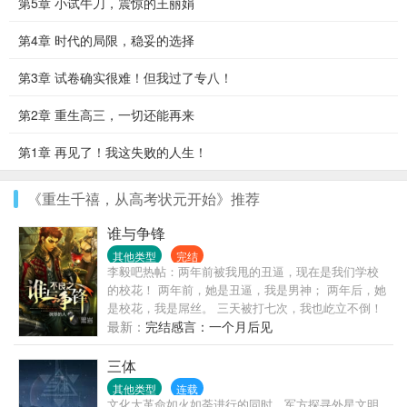
第5章 小试牛刀，震惊的王丽娟
第4章 时代的局限，稳妥的选择
第3章 试卷确实很难！但我过了专八！
第2章 重生高三，一切还能再来
第1章 再见了！我这失败的人生！
《重生千禧，从高考状元开始》推荐
谁与争锋
其他类型
完结
李毅吧热帖：两年前被我甩的丑逼，现在是我们学校
的校花！ 两年前，她是丑逼，我是男神； 两年后，她
是校花，我是屌丝。 三天被打七次，我也屹立不倒！
“你看，我以前能保护你，现在也能保护你。”——左飞
最新：
完结感言：一个月后见
两年后，左飞开始一段热血传奇！
三体
其他类型
连载
文化大革命如火如荼进行的同时。军方探寻外星文明