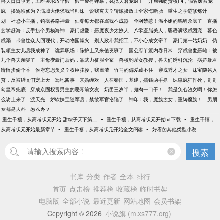
兽夫日日争宠，丑雌哭求放个假
假千金有弹幕，疯批夫君宠疯了
开局强吻贵校F4，假名媛被宠
疯
挨骂涨修为？满城大佬求我当师妹
说我克夫？转嫁摄政王全家悔断肠
重生之学霸修炼计
划
社恐小主播，钓疯各路神豪
仙尊每天都在骂我不成器
全网禁惹！温小姐的锦鲤杀疯了
直播
玄学赶海：反手捞个男模海神
豪门虐爱：恶魔夜少太撩人
八零凝脂美人，婴语满级成团宠
暮色
成溺
带兽世众人回现代，开动物园爆火
别人政斗我招工，不小心成女帝了
豪门第一姑奶奶
伪
装领主女儿后我成神了
诡异职场：陈护士又来值夜班了
国公府丫鬟内卷日常
穿成兽世恶雌：被
九个兽夫亲哭了
主母变豪门后妈，靠武力征服全家
兽校钓系女教授，兽夫们诱引沉沦
病娇暴君
请留步偷个香
侯府忘恩负义？权臣撑腰，我虐渣
竹马的偏爱藏不住
穿成秀才之女
妹宝随爸入
赘，反被继兄们宠上天
蜀地酱事
京婚缠欢
人在秦国，基建，搞钱两手抓
妹崽疯狂作死，哥哥
勾皇帝兜底
穿成京圈权贵男主的恶毒前女友
奶团三岁半，鬼肉一口干！
我是负心渣女啊！你怎
么吻上来了
渡天光
娇软妹宝随军后，禁欲军官沦陷了
神印：我，魔族太女，重铸魔族！
男朋
友都是人外，怎么办？
-
-
重生千禧，从高考状元开始 甜粽子天下第二
重生千禧，从高考状元开始txt下载
重生千禧，
-
-
从高考状元开始最新章节
重生千禧，从高考状元开始全文阅读
好看的其他类型小说
搜索
书库
分类
作者
全本
排行
首页
点击榜
推荐榜
收藏榜
临时书架
电脑版
全部小说
最近更新
网站地图
会员书架
Copyright © 2026
小说旗 (m.xs777.org)