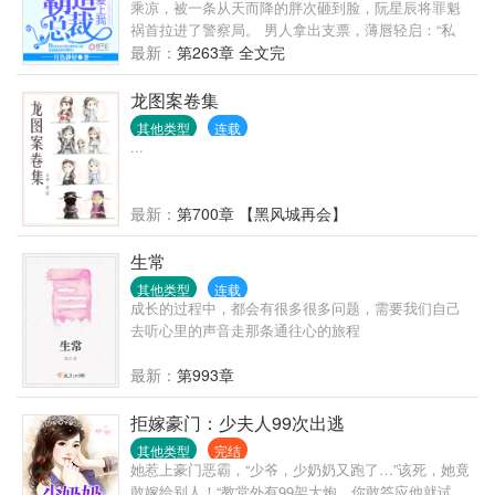
我会爱上你，也不知道，你何时会爱上我。
乘凉，被一条从天而降的胖次砸到脸，阮星辰将罪魁
祸首拉进了警察局。 男人拿出支票，薄唇轻启：“私
了。” “……” 好吧，被胖次砸一下，十万块钱轻松到
最新：
第263章 全文完
手，这是好事。 随后就其他赔偿事宜，男人再次丢出
一张支票，“只摸了一边，五万。” 阮星辰才明白，原
龙图案卷集
来在男人眼中，欧派是分单双的。 …… 后来，阮星辰
其他类型
连载
发现怪大叔他不仅是个三十多岁的老光棍，还是某跨
...
国企业的大总裁。 再后来，她陷入困境，总裁大叔向
她抛出了橄榄枝。 “和我结婚，钱随便花，卡随便刷，
坏人我替你收拾。” 条件太过诱人，于是阮星辰欢欢喜
最新：
第700章 【黑风城再会】
喜的把自己嫁了。 然而婚后—— “眼睛只能看我，心
里只能想我，远离除了我以外的所有男性。” “霸道！
生常
大叔你简直不是人。” “嗯，你昨晚说我是禽 “……”
其他类型
连载
成长的过程中，都会有很多很多问题，需要我们自己
去听心里的声音走那条通往心的旅程
最新：
第993章
拒嫁豪门：少夫人99次出逃
其他类型
完结
她惹上豪门恶霸，“少爷，少奶奶又跑了…”该死，她竟
敢嫁给别人！“教堂外有99架大炮，你敢答应他就试