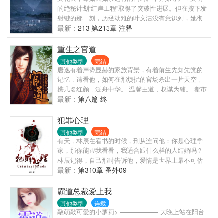
的绝秘计划“红岸工程”取得了突破性进展。但在按下发
射键的那一刻，历经劫难的叶文洁没有意识到，她彻
底改变了人类的命运。地球文明向宇宙发出的第一声
最新：
213 第213章 注释
啼鸣，以太阳为中心，以光速向宇宙深处飞驰…… 四
光年外，“三体文明”正苦苦挣扎——三颗无规则运行的
重生之官道
太阳主导下的百余次毁灭与重生逼迫他们逃离母星。
其他类型
完结
而恰在此时。他们接收到了地球发来的信息。在运用
唐逸有着声势显赫的家族背景，有着前生先知先觉的
超技术锁死地球人的基础科学之后。三体人庞大的宇
记忆，请看他，如何在那烦扰的官场杀出一片天空，
宙舰队开始向地球进发…… 人类的末日悄然来临。
携几名红颜，泛舟中华。 温馨王道，权谋为辅。 都市
为主，官场为辅。 不一样的都市官场文，轻松而不幼
最新：
第八篇 终
稚，尽力做到雅俗共赏。
犯罪心理
其他类型
完结
有天，林辰在看书的时候，刑从连问他：你是心理学
家，那你能帮我看看，我适合跟什么样的人结婚吗？
林辰记得，自己那时告诉他，爱情是世界上最不可估
量的东西，就算是心理学家也无法预测，因为人与人
最新：
第310章 番外09
的相爱过程中充满了无数变量。刑从连又问，什么是
变量？林辰那时想，变量就是，我以为你只是个普通
霸道总裁爱上我
的警察，最喜欢在大排档开一瓶啤酒吃小龙虾，却不
其他类型
连载
知道，你原来是……；又或者说，变量是，我不知道
敲萌敲可爱的小萝莉> —————— 大晚上站在阳台