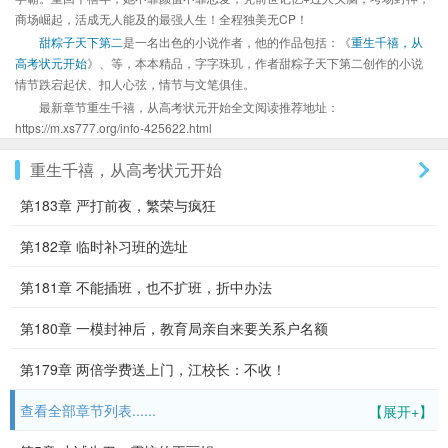
商场崛起，活成无人能及的最强人生！全程独美无CP！
甜粽子天下第二
是一名出色的小说作者，他的作品包括：《
重生千禧，从
高考状元开始
》、等，本本精品，字字珠玑，作者甜粽子天下第二创作的小说
情节跌宕起伏、扣人心弦，情节与文笔俱佳。
最新章节重生千禧，从高考状元开始全文阅读推荐地址：
https://m.xs777.org/info-425622.html
重生千禧，从高考状元开始
第183章 严打前夜，繁荣与疯狂
第182章 临时补习班的选址
第181章 不能插班，也不扩班，折中办法
第180章 一模封神后，教育局亲自来要关系户名额
第179章 两倍学费送上门，江校长：不收！
查看全部章节列表......
【展开+】