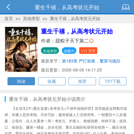
重生千禧，从高考状元开始
首页
>>
其他类型
>>
重生千禧，从高考状元开始
重生千禧，从高考状元开始
作者：
甜粽子天下第二
其他类型
连载中
111 万字
最新章节：
第183章 严打前夜，繁荣与疯狂
最后更新：2026-08-06 14:11:25
阅读
收藏
推荐
TXT下载
重生千禧，从高考状元开始小说简介
【女强无CP+重生逆袭+高考状元+千禧年搞钱经营】前世她是金牌教培老
师，却遭人恶意举报。天价罚款，最终家破人亡含恨而终。一朝重回十八岁盛
夏，父母尚，在人生重来一局！考状元、护家人、救赎闺蜜，样样不落；抓风
口、搞创业、赚第一桶金，步步生财。重生后她轻松获得全校第一，碾压全校
学霸。重回千禧年，她不靠颜值不靠恋爱，凭前世记忆+过人头脑，考场封神，