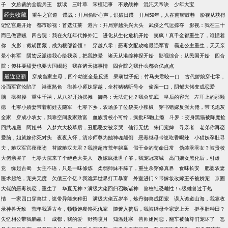
子
女总裁的全能兵王
默读
三叶草
宋檀记事
不败战神
混沌天帝诀
少年大宝
经典收藏
重生之官道
谍战：开局偷听心声，识破日谍
开局59年，人在南锣鼓巷
影视从获得
记忆宫殿开始
都市影视：首选江莱
港片：开局穿越洪兴大头
武侠之气运掠夺
影视：我在三十
而已做曹贼
四合院：我在火红年代挣外汇
进化从生化危机开始
笑疯！真千金都重生了，谁惯着
你
火影：截胡团藏，成为根部首领！
穿越八零：恶毒女配攻略最强军官
霸道公主重生，天天亲
晕小将军
阴鸷反派读我心给我亲，把我撩晕
诸天从港综神探开始
影视综合：从民国开始
四合
院：傻柱要甜妻也要大国崛起
我在诸天搞事情
四合院之我什么都会亿点点
最近更新
穿成当家主母，四个幼崽全是反派
呆萌世子妃：竹马夫君咬一口
古代娇娘穿七零，
冷面军官沦陷了
港夜熟色
御兽小师妹穿越，全村猪猪听号令
偷亲一口，阴郁大佬变成恋爱
脑
疯柳腰
重生千禧，从八岁开始摆摊
御兽：无法进化？我会兜底
皇后的容光
左耳上的那颗
痣
七零小娇妻带着萌娃去随军
七零下乡，农场多了位貌美小辣椒
穿书错嫁反派大佬，带飞炮灰
全家
穿成小农女，我靠空间发家致富
血族贵校小可怜，疯批F5吻上瘾
斗罗：变身黑猫被降魔捡
回武魂殿
阿姐书
入梦六大校草后，丑肥恶女被亲哭
仙行无忧
朱门宠婢
寻亲者
老弟你再恋
爱脑，姐就嫁你死对头
夜夜入怀，清冷师尊为她神魂颠倒
恶毒继母带崽吃香喝辣
小猫妖孕肚寻
夫，糙汉军官夜夜吻
替嫁糙汉夫君？我携超市荒年躺赢
假千金的苟命日常
伪装乖乖女？被贵校
大佬亲哭了
七零大院来了个绝色大美人
改嫁疯批世子爷，我宠冠京城
高门嫡女黑化后，引雄
竞
缘起古蜀
女主不语，只是一味修炼
柔弱师妹不舔了，重生杀穿修真界
食味长安
肥婆农妻
医术超绝，宠夫无度
欠债三个亿？我诡异世界打工暴富
外室进门？带嫁妆改嫁王爷被娇宠
京圈
大佬的恶毒初恋，重生了
华夏无神？满级大佬回归召唤诸神
兽校社恐雌性！s级雄兽过于热
情
一家四口穿兽世，崽带异能来种田
满级大佬五岁半，炼丹御兽成团宠
误入诡道山海，我靠收
录神兽无敌
荒年我通古今，顿顿饱餐馋死仇家
随爹入赘后，我被继母全家宠上天
挺孕肚种田？
失忆相公带我躺赢！
成都，我的爱
野狗咬月
知温赴寒
替师姐网恋，翻车被仙尊们宠坏了
恶