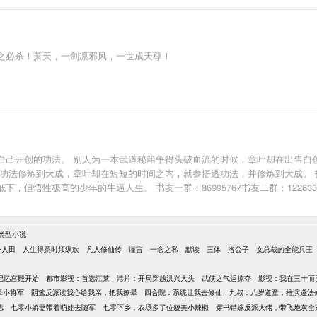
之必杀！萧天，一剑凛邪风，一世成天尊！
自己开创的功法。 别人为一本武道秘籍争得头破血流的时候，章叶却在出售自
门功法修炼到大成，章叶却在短短的时间之内，就参悟透功法，并修炼到大成。
但悟性极高的少年的牛逼人生。 书友一群：86995767书友二群：1226333
类型小说
外人田
人生得意时须纵欢
凡人修仙传
谨言
一念之私
默读
三体
洛公子
女总裁的全能兵王
记忆宫殿开始
都市影视：首选江莱
港片：开局穿越洪兴大头
武侠之气运掠夺
影视：我在三十而
晕小将军
阴鸷反派读我心给我亲，把我撩晕
四合院：系统让我去修仙
九叔：八岁道童，推演道法
痣
七零小娇妻带着萌娃去随军
七零下乡，农场多了位貌美小辣椒
穿书错嫁反派大佬，带飞炮灰全