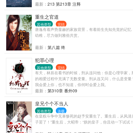
最新：
213 第213章 注释
重生之官道
其他类型
完结
唐逸有着声势显赫的家族背景，有着前生先知先觉的记忆
幼稚，尽力做到雅俗共赏。
最新：
第八篇 终
犯罪心理
其他类型
完结
有天，林辰在看书的时候，刑从连问他：你是心理学家，
的相爱过程中充满了无数变量。刑从连又问，什么是变量
我会爱上你，也不知道，你何时会爱上我。
最新：
第310章 番外09
皇兄个个不当人
其他类型
连载
在皇权斗争中无辜惨死的赵予安重生了。重生后，从风清
子罢了！”重生后，大昭帝：“朕的皇子，你且动一下试试！.