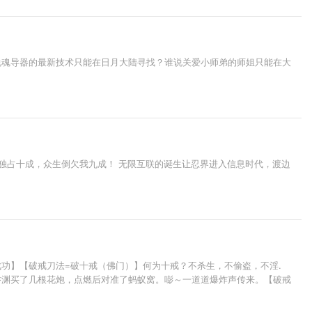
说魂导器的最新技术只能在日月大陆寻找？谁说关爱小师弟的师姐只能在大
独占十成，众生倒欠我九成！ 无限互联的诞生让忍界进入信息时代，渡边
功】【破戒刀法=破十戒（佛门）】何为十戒？不杀生，不偷盗，不淫.
乔渊买了几根花炮，点燃后对准了蚂蚁窝。嘭～一道道爆炸声传来。【破戒