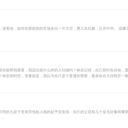
，请看他，如何在那烦扰的官场杀出一片天空，携几名红颜，泛舟中华。 温馨王
那你能帮我看看，我适合跟什么样的人结婚吗？林辰记得，自己那时告诉他，
？林辰那时想，变量就是，我以为你只是个普通的警察，最喜欢在大排档开一
月明的九皇子变身哭包粘人精的赵予安发现：自己的父皇和几个皇兄好像有哪里
..