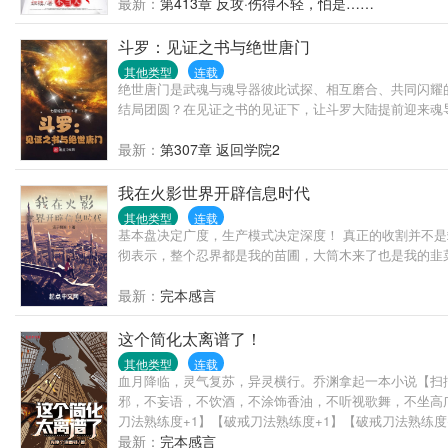
最新：
第413章 反攻·伤得不轻，怕是……
斗罗：见证之书与绝世唐门
其他类型
连载
绝世唐门是武魂与魂导器彼此试探、相互磨合、共同闪耀
结局团圆？在见证之书的见证下，让斗罗大陆提前迎来魂
最新：
第307章 返回学院2
我在火影世界开辟信息时代
其他类型
连载
基本盘决定广度，生产模式决定深度！ 真正的收割并不
彻表示，整个忍界都是我的苗圃，大筒木来了也是我的韭
最新：
完本感言
这个简化太离谱了！
其他类型
连载
血月降临，灵气复苏，异灵横行。乔渊拿起一本小说【扫
邪，不妄语，不饮酒，不涂饰香油，不听视歌舞，不坐高
刀法熟练度+1】【破戒刀法熟练度+1】【破戒刀法熟练度+
最新：
完本感言