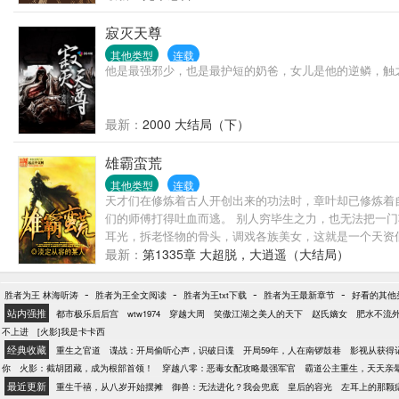
寂灭天尊
其他类型
连载
他是最强邪少，也是最护短的奶爸，女儿是他的逆鳞，触
最新：
2000 大结局（下）
雄霸蛮荒
其他类型
连载
天才们在修炼着古人开创出来的功法时，章叶却已修炼着
们的师傅打得吐血而逃。 别人穷毕生之力，也无法把一
耳光，拆老怪物的骨头，调戏各族美女，这就是一个天资低下，
最新：
第1335章 大超脱，大逍遥（大结局）
-
-
-
-
胜者为王 林海听涛
胜者为王全文阅读
胜者为王txt下载
胜者为王最新章节
好看的其他
站内强推
都市极乐后后宫
wtw1974
穿越大周
笑傲江湖之美人的天下
赵氏嫡女
肥水不流
不上进
[火影]我是卡卡西
经典收藏
重生之官道
谍战：开局偷听心声，识破日谍
开局59年，人在南锣鼓巷
影视从获得
你
火影：截胡团藏，成为根部首领！
穿越八零：恶毒女配攻略最强军官
霸道公主重生，天天亲
最近更新
重生千禧，从八岁开始摆摊
御兽：无法进化？我会兜底
皇后的容光
左耳上的那颗