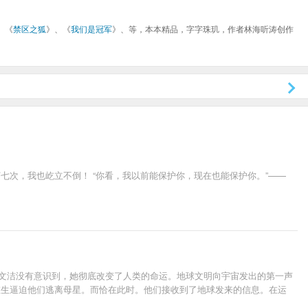
、《
禁区之狐
》、《
我们是冠军
》、等，本本精品，字字珠玑，作者林海听涛创作
七次，我也屹立不倒！ “你看，我以前能保护你，现在也能保护你。”——
叶文洁没有意识到，她彻底改变了人类的命运。地球文明向宇宙发出的第一声
重生逼迫他们逃离母星。而恰在此时。他们接收到了地球发来的信息。在运