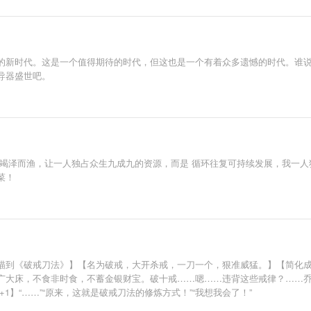
的新时代。这是一个值得期待的时代，但这也是一个有着众多遗憾的时代。谁
导器盛世吧。
是竭泽而渔，让一人独占众生九成九的资源，而是 循环往复可持续发展，我一人
菜！
描到《破戒刀法》】【名为破戒，大开杀戒，一刀一个，狠准威猛。】【简化成
广大床，不食非时食，不蓄金银财宝。破十戒……嗯……违背这些戒律？……
1】“……”“原来，这就是破戒刀法的修炼方式！”“我想我会了！”