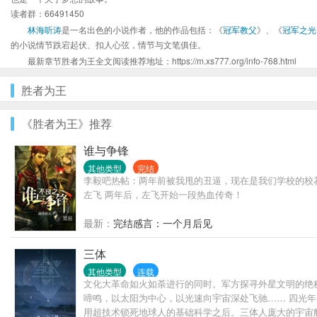
读者群：66491450
林海听涛
是一名出色的小说作者，他的作品包括：《
冠军教父
》、《
冠军之光
的小说情节跌宕起伏、扣人心弦，情节与文笔俱佳。
最新章节胜者为王全文阅读推荐地址：https://m.xs777.org/info-768.html
胜者为王
《胜者为王》推荐
谁与争锋
其他类型
完结
李毅吧热帖：两年前被我甩的丑逼，现在是我们学校的校花
左飞 两年后，左飞开始一段热血传奇！
最新：
完结感言：一个月后见
三体
其他类型
连载
文化大革命如火如荼进行的同时。军方探寻外星文明的绝
啼鸣，以太阳为中心，以光速向宇宙深处飞驰…… 四光
用超技术锁死地球人的基础科学之后。三体人庞大的宇宙