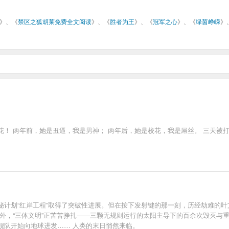
》、《
禁区之狐胡莱免费全文阅读
》、《
胜者为王
》、《
冠军之心
》、《
绿茵峥嵘
》
！ 两年前，她是丑逼，我是男神； 两年后，她是校花，我是屌丝。 三天被打
秘计划“红岸工程”取得了突破性进展。但在按下发射键的那一刻，历经劫难的
年外，“三体文明”正苦苦挣扎——三颗无规则运行的太阳主导下的百余次毁灭与
舰队开始向地球进发…… 人类的末日悄然来临。