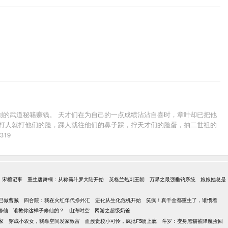
创的武道秘籍赚钱。 天才们在为自己的一点成绩沾沾自喜时，章叶却已把他
 打人就打他们的脸，踩人就往他们的鼻子踩，拧天才们的脸蛋，抽二世祖的
19
宋檀记事
重生唐舞桐：从称霸斗罗大陆开始
英格兰热刺王朝
万界之最强垂钓系统
娘娘她总是
已做曹贼
四合院：我在火红年代挣外汇
进化从生化危机开始
笑疯！真千金都重生了，谁惯着
修仙
谁教你这样子修仙的？
山海时空
网游之超级奶爸
家
穿成小农女，我靠空间发家致富
血族贵校小可怜，疯批F5吻上瘾
斗罗：变身黑猫被降魔捡回