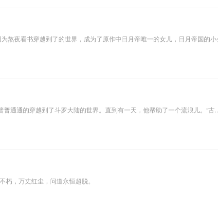
进因为熬夜看书穿越到了的世界，成为了原作中日月帝唯一的女儿，日月帝国的
普通通的穿越到了斗罗大陆的世界。直到有一天，他帮助了一个流浪儿。“古……
证不朽，万丈红尘，问道永恒超脱。