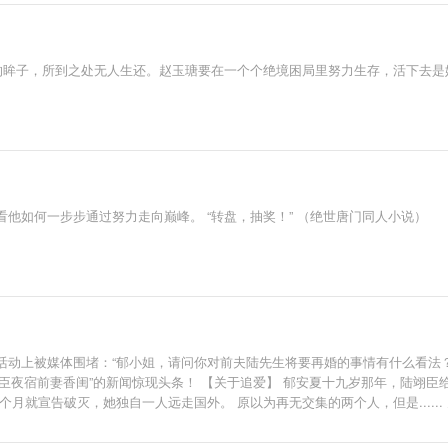
色的眸子，所到之处无人生还。赵玉瑭要在一个个绝境困局里努力生存，活下去是
他如何一步步通过努力走向巅峰。 “转盘，抽奖！” （绝世唐门同人小说）
动上被媒体围堵：“郁小姐，请问你对前夫陆先生将要再婚的事情有什么看法？
陆翊臣夜宿前妻香闺”的新闻惊现头条！ 【关于追爱】 郁安夏十九岁那年，陆翊
月就宣告破灭，她独自一人远走国外。 原以为再无交集的两个人，但是....
儿子参加亲子活动时还是他！ 郁安夏说：“我也是有脾气的哦，所以和不和好看
】 陆翊臣出生茗江市第一勋贵世家，商场上呼风唤雨的权贵，为人冷漠低调，