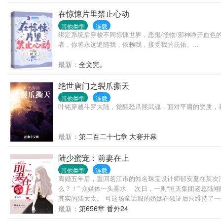
在惊悚片里禁止心动
其他类型
连载
绑定系统后穿梭不同惊悚世界，恶鬼/怪物/邪神睁开血
者，你将永远追随我，依赖我，接受我的庇佑。...
最新：
全文完。
绝世唐门之裂爪撕天
其他类型
连载
叶铭穿越斗罗大陆，觉醒恐爪熊武魂，面对平庸的资质，看
最新：
第二百二十七章 大赛开幕
陆少蜜宠：前妻在上
其他类型
连载
离婚五年后，重回茗江市的知名珠宝设计师郁安夏在某次活
么？！” 众媒体一头雾水。 次日，一则“恒天集团老总
其实的陆太太。 可这场童话般的婚姻在领证后只维持了一个
面前刷存在感？ 相亲时是他，剪彩现场是他，就连她带着
最新：
第656章 番外24
海，在亲朋好友的见证下屈膝半跪向她告白。 【关于宠爱